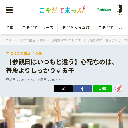
LOGIN
特集
こそだてニュース
そだち＆まなび
こそだて生活
会員登録
ログイン
HOME
こそだて生活
家族
【参観日はいつもと違う】心配なのは、普段よりしっか
こそだて生活
家族
【参観日はいつもと違う】心配なのは、
普段よりしっかりする子
年齢から探す
更新日：
2024.5.20
公開日：
2024.5.20
0歳
1歳
特集
2歳
3歳
年中
年長
こそだてニュース
小学1年生
小学2年生
イベント
そだち＆まなび
小学3年生
小学4年生