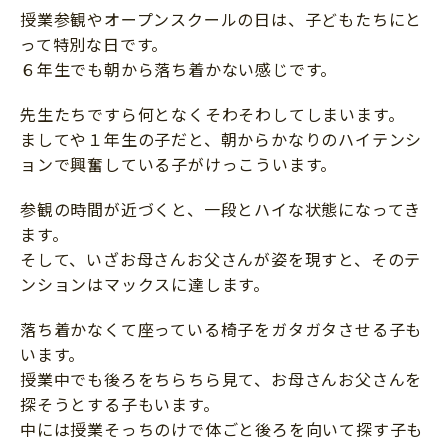
授業参観やオープンスクールの日は、子どもたちにと
サイトのご利⽤にあたって
って特別な日です。
個⼈情報について
６年生でも朝から落ち着かない感じです。
お問い合わせ
先生たちですら何となくそわそわしてしまいます。
ましてや１年生の子だと、朝からかなりのハイテンシ
ョンで興奮している子がけっこういます。
参観の時間が近づくと、一段とハイな状態になってき
ます。
そして、いざお母さんお父さんが姿を現すと、そのテ
ンションはマックスに達します。
落ち着かなくて座っている椅子をガタガタさせる子も
います。
授業中でも後ろをちらちら見て、お母さんお父さんを
探そうとする子もいます。
中には授業そっちのけで体ごと後ろを向いて探す子も