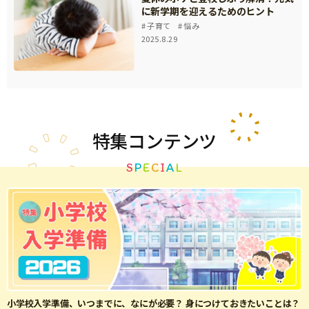
に新学期を迎えるためのヒント
子育て
悩み
2025.8.29
特集
コンテンツ
S
P
E
C
I
A
L
小学校入学準備、いつまでに、なにが必要？ 身につけておきたいことは？