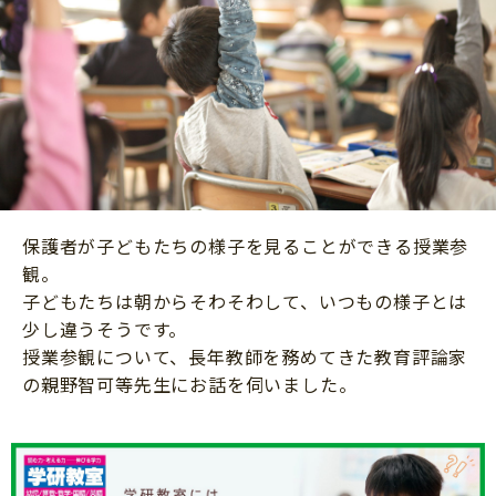
ニュース
ワーク・ドリル
小学5年生
小学6年生
こそだて生活
幼稚園・保育園
住まい
こそだてマンガ
小学校
ファッション・美容
科学・プログラミング
行事・イベント
教育・学習
トラブル
絵本・読み聞かせ
保護者が子どもたちの様子を見ることができる授業参
親子でいっしょに
自由研究・工作
観。
人間関係
子どもたちは朝からそわそわして、いつもの様子とは
読書感想文
少し違うそうです。
おでかけ
本・読書
授業参観について、長年教師を務めてきた教育評論家
家族
の親野智可等先生にお話を伺いました。
運動・あそび・ゲーム
料理
英語
マネー
習い事
健康