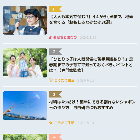
1
【大人も本気で悩む!?】小1から小6まで、地頭
を育てる「おもしろなぞなぞ30選」
そだち＆まなび
2026.1.26
2
「ひとりっ子は人間関係に苦手意識あり？」思
春期までの子育てで知っておくべきポイントと
は？【専門家監修】
こそだて生活
2026.6.15
3
材料は4つだけ！簡単にできる割れないシャボン
玉の作り方｜自由研究にもおすすめ
こそだて生活
2023.5.14
4