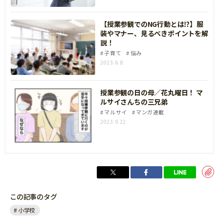
【授業参観でのNG行動とは⁉】服
装やマナー、見るべきポイントを解
説！
子育て
悩み
2023.6.8
授業参観の日の母／花丸曜日！ マ
ルサイさんちの三兄弟
マルサイ
マンガ連載
2023.9.22
この記事のタグ
小学校