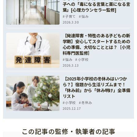
子への「毒になる言葉と薬になる言
葉」[心理カウンセラー監修]
子育て
悩み
2026.3.30
【発達障害・特性のある子どもの新
学期】安心してスタートするための
心の準備、大切なこととは？［小児
科専門医監修］
悩み
小学校
2026.3.13
【2025年小学校の冬休みはいつか
ら？】宿題から生活リズムまで！
「休み前」から「休み明け」全準備
リスト
小学校
冬休み
2025.12.17
この記事の監修・執筆者の記事