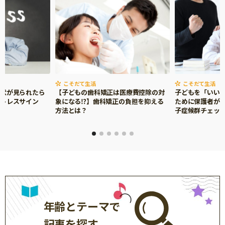
こそだて生活
こそだて生活
症状が見られたら
【子どもの歯科矯正は医療費控除の対
子どもを「いい
ストレスサイン
象になる⁉】歯科矯正の負担を抑える
ために保護者がで
方法とは？
子症候群チェッ
年齢とテーマで
記事を探す