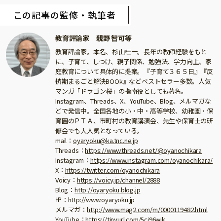
この記事の監修・執筆者
教育評論家 親野 智可等
教育評論家。本名、杉山桂一。長年の教師経験をもと
に、子育て、しつけ、親子関係、勉強法、学力向上、家
庭教育について具体的に提案。『子育て３６５日』『反
抗期まるごと解決BOOk』などベストセラー多数。人気
マンガ「ドラゴン桜」の指南役としても著名。
Instagram、Threads、X、YouTube、Blog、メルマガな
どで発信中。全国各地の小・中・高等学校、幼稚園・保
育園のＰＴＡ、市町村の教育講演会、先生や保育士の研
修会でも大人気となっている。
mail：
oyaryoku@ka.tnc.ne.jp
Threads：
https://www.threads.net/@oyanochikara
Instagram：
https://www.instagram.com/oyanochikara/
X：
https://twitter.com/oyanochikara
Voicy：
https://voicy.jp/channel/2888
Blog：
http://oyaryoku.blog.jp
㏋：
http://www.oyaryoku.jp
メルマガ：
http://www.mag2.com/m/0000119482.html
YouTube：
https://tinyurl.com/5cj96wjk