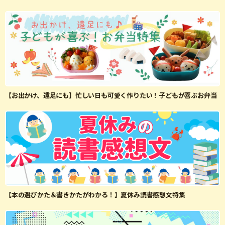
【お出かけ、遠足にも】忙しい日も可愛く作りたい！子どもが喜ぶお弁当
【本の選びかた＆書きかたがわかる！】夏休み読書感想文特集