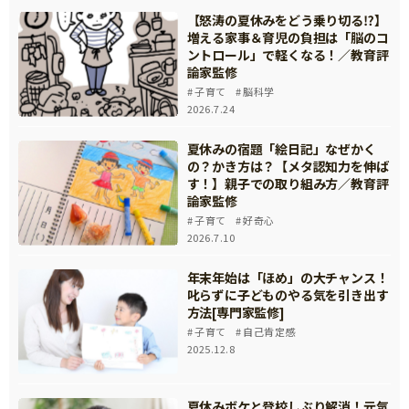
【怒涛の夏休みをどう乗り切る⁉】
増える家事＆育児の負担は「脳のコ
ントロール」で軽くなる！／教育評
論家監修
子育て
脳科学
2026.7.24
夏休みの宿題「絵日記」なぜかく
の？かき方は？【メタ認知力を伸ば
す！】親子での取り組み方／教育評
論家監修
子育て
好奇心
2026.7.10
年末年始は「ほめ」の大チャンス！
叱らずに子どものやる気を引き出す
方法[専門家監修]
子育て
自己肯定感
2025.12.8
夏休みボケと登校しぶり解消！元気