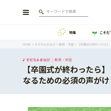
特集
こそだ
会員登録
ログイン
HOME
そだち＆まなび
教育・学習
【卒園式が終わったら】
そだち＆まなび
教育・学習
【卒園式が終わったら】
年齢から探す
なるための必須の声がけ
0歳
1歳
特集
2歳
3歳
年中
年長
こそだてニュース
小学1年生
小学2年生