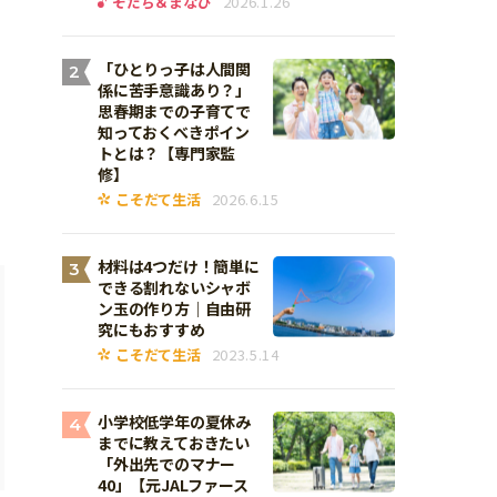
そだち＆まなび
2026.1.26
「ひとりっ子は人間関
2
係に苦手意識あり？」
思春期までの子育てで
知っておくべきポイン
トとは？【専門家監
修】
こそだて生活
2026.6.15
材料は4つだけ！簡単に
3
できる割れないシャボ
ン玉の作り方｜自由研
究にもおすすめ
こそだて生活
2023.5.14
小学校低学年の夏休み
4
までに教えておきたい
「外出先でのマナー
40」【元JALファース