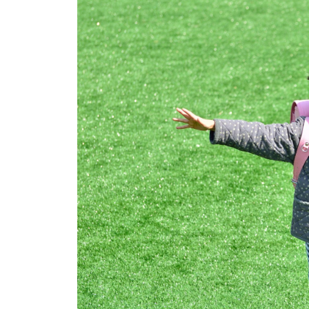
イベント
そだち＆まなび
小学3年生
小学4年生
ニュース
ワーク・ドリル
小学5年生
小学6年生
こそだて生活
幼稚園・保育園
住まい
こそだてマンガ
小学校
ファッション・美容
科学・プログラミング
行事・イベント
教育・学習
トラブル
絵本・読み聞かせ
親子でいっしょに
自由研究・工作
人間関係
読書感想文
おでかけ
本・読書
家族
運動・あそび・ゲーム
料理
英語
マネー