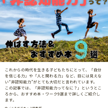
ニュース
ワーク・ドリル
小学5年生
小学6年生
こそだて生活
幼稚園・保育園
住まい
こそだてマンガ
小学校
ファッション・美容
科学・プログラミング
行事・イベント
教育・学習
トラブル
絵本・読み聞かせ
親子でいっしょに
自由研究・工作
人間関係
読書感想文
これからの時代を生きる子どもたちにとって、「自分
おでかけ
を信じる力」や「人と関わる力」など、目には見えな
本・読書
家族
い“非認知能力”がとても大切だと言われています。
運動・あそび・ゲーム
この記事では、「非認知能力ってなに？」というとこ
料理
ろから、おすすめ本・ワーク9選まで詳しくご紹介し
英語
マネー
ます。
習い事
健康
文／こそだてまっぷ編集部