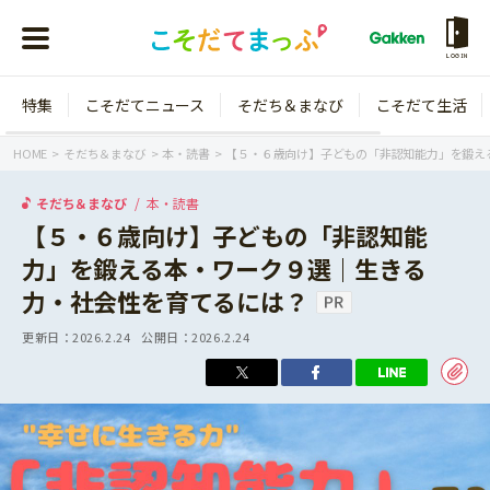
LOGIN
特集
こそだてニュース
そだち＆まなび
こそだて生活
会員登録
ログイン
HOME
そだち＆まなび
本・読書
【５・６歳向け】子どもの「非認知能力」を鍛え
そだち＆まなび
本・読書
【５・６歳向け】子どもの「非認知能
力」を鍛える本・ワーク９選｜生きる
年齢から探す
力・社会性を育てるには？
0歳
1歳
更新日：
2026.2.24
公開日：
2026.2.24
特集
2歳
3歳
年中
年長
こそだてニュース
小学1年生
小学2年生
イベント
そだち＆まなび
小学3年生
小学4年生