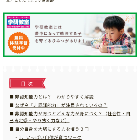
知育
目次
非認知能力とは？ わかりやすく解説
なぜ今「非認知能力」が注目されているの？
非認知能力が育つとどんな力が身につく？（社会性・自
己肯定感・やり抜く力など）
自分自身を大切にする力を培う３冊
「こそだてまっぷ」とは
1．いっぱい自信が育つワーク