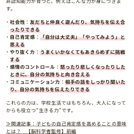
非認知能力が育つと、例えばこんな力が身につきま
す。
社会性
：
友だちと仲良く遊んだり、気持ちを伝え合
ったりできる
自己肯定感
：
「自分は大丈夫」「やってみよう」と
思える
やり抜く力
：
うまくいかなくてもあきらめずに挑戦
する
感情のコントロール
：
怒ったり悲しくなったりした
ときに、自分の気持ちと向き合える
コミュニケーション力
：
相手の話をしっかり聞いた
り、自分の気持ちを伝えたりできる
これらの力は、学校生活ではもちろん、大人になって
からも役立つ“生きる力”です。
≫関連記事：子どもの自己肯定感を高めることの意味
とは？ 【脳科学者監修】前編