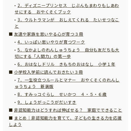
2．ディズニープリンセス じぶんもまわりもしあわ
サイトのご利⽤にあたって
せにする おやくそくブック
個⼈情報について
3．ウルトラマンが おしえてくれる たいせつなこ
と
お問い合わせ
友達や家族を思いやる心が育つ３冊
4．いっぱい思いやりが育つワーク
5．なかよしのれんしゅうちょう 自分も友だちも大
切にする「人間力」の第一歩
6．おはなしドリル きもちのおはなし 小学１年
小学校入学前に読んでおきたい３冊
7．一生役立つルールとマナー おやくそくのれんし
ゅうちょう 新装版
8．すみっコぐらし せいかつ ４・５・６歳
9．しょうがっこうがだいすき
非認知能力はどうすれば伸ばせる？ 家庭でできること
まとめ｜非認知能力を育てて、子どもの生きる力を応援
しよう