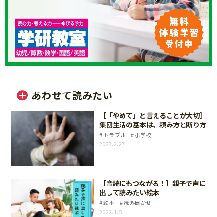
あわせて読みたい
【「やめて」と言えることが大切】
集団生活の基本は、頼み方と断り方
トラブル
小学校
2023.2.27
【音読にもつながる！】親子で声に
出して読みたい絵本
絵本
読み聞かせ
2022.1.5