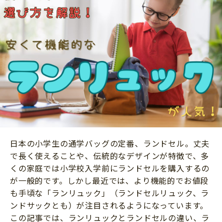
ニュース
ワーク・ドリル
小学5年生
小学6年生
こそだて生活
幼稚園・保育園
住まい
こそだてマンガ
小学校
ファッション・美容
科学・プログラミング
行事・イベント
教育・学習
トラブル
絵本・読み聞かせ
親子でいっしょに
自由研究・工作
人間関係
読書感想文
日本の小学生の通学バッグの定番、ランドセル。丈夫
おでかけ
で長く使えることや、伝統的なデザインが特徴で、多
本・読書
家族
くの家庭では小学校入学前にランドセルを購入するの
運動・あそび・ゲーム
が一般的です。しかし最近では、より機能的でお値段
料理
も手頃な「ランリュック」（ランドセルリュック、ラ
英語
マネー
ンドサックとも）が注目されるようになっています。
習い事
この記事では、ランリュックとランドセルの違い、ラ
健康