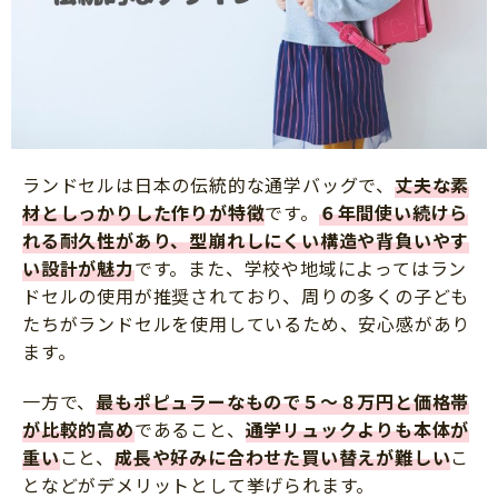
ランドセルは日本の伝統的な通学バッグで、
丈夫な素
材としっかりした作りが特徴
です。
６年間使い続けら
れる耐久性があり、型崩れしにくい構造や背負いやす
い設計が魅力
です。また、学校や地域によってはラン
ドセルの使用が推奨されており、周りの多くの子ども
たちがランドセルを使用しているため、安心感があり
ます。
一方で、
最もポピュラーなもので５～８万円と価格帯
が比較的高め
であること、
通学リュックよりも本体が
重い
こと、
成長や好みに合わせた買い替えが難しい
こ
となどがデメリットとして挙げられます。