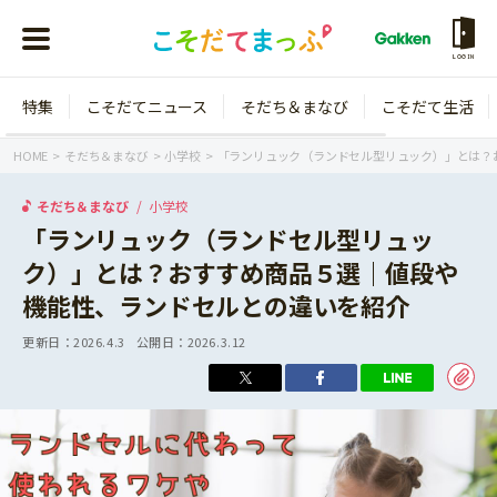
LOGIN
特集
こそだてニュース
そだち＆まなび
こそだて生活
会員登録
ログイン
HOME
そだち＆まなび
小学校
「ランリュック（ランドセル型リュック）」とは？
そだち＆まなび
小学校
「ランリュック（ランドセル型リュッ
ク）」とは？おすすめ商品５選｜値段や
年齢から探す
機能性、ランドセルとの違いを紹介
0歳
1歳
更新日：
2026.4.3
公開日：
2026.3.12
特集
2歳
3歳
年中
年長
こそだてニュース
小学1年生
小学2年生
イベント
そだち＆まなび
小学3年生
小学4年生