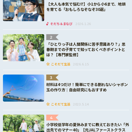
【大人も本気で悩む!?】小1から小6まで、地頭
を育てる「おもしろなぞなぞ30選」
そだち＆まなび
2026.1.26
2
「ひとりっ子は人間関係に苦手意識あり？」思
春期までの子育てで知っておくべきポイントと
は？【専門家監修】
こそだて生活
2026.6.15
3
材料は4つだけ！簡単にできる割れないシャボン
玉の作り方｜自由研究にもおすすめ
こそだて生活
2023.5.14
4
小学校低学年の夏休みまでに教えておきたい「外
出先でのマナー40」【元JALファーストクラス