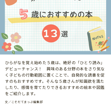
ニュース
ワーク・ドリル
小学5年生
小学6年生
こそだて生活
幼稚園・保育園
住まい
こそだてマンガ
小学校
ファッション・美容
科学・プログラミング
行事・イベント
教育・学習
トラブル
絵本・読み聞かせ
親子でいっしょに
自由研究・工作
ひらがなを覚え始めた５歳は、絶好の「ひとり読み」
人間関係
デビューチャンス！ 興味のある分野の本をさり気な
読書感想文
おでかけ
く子どもの行動範囲に置くことで、自発的な読書を促
本・読書
すのもおすすめです。そんな５歳さんが知識欲を満た
家族
したり、感情を育てたりできるおすすめの絵本や図鑑
運動・あそび・ゲーム
料理
をご紹介します。
英語
マネー
文／こそだてまっぷ編集部
習い事
健康