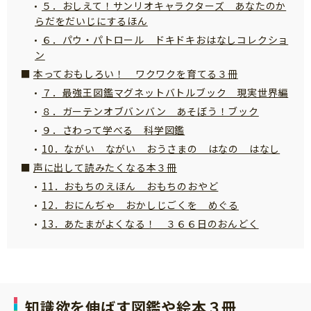
５．おしえて！サンリオキャラクターズ あなたのか
サイトのご利⽤にあたって
らだをだいじにするほん
６．パウ・パトロール ドキドキおはなしコレクショ
個⼈情報について
ン
お問い合わせ
本っておもしろい！ ワクワクを育てる３冊
７．最強王図鑑マグネットバトルブック 現実世界編
８．ガーテンオブバンバン あそぼう！ブック
９．さわって学べる 科学図鑑
10．ながい ながい おうさまの はなの はなし
声に出して読みたくなる本３冊
11．おもちのえほん おもちのおやど
12．おにんぢゃ おかしじごくを めぐる
13．あたまがよくなる！ ３６６日のおんどく
知識欲を伸ばす図鑑や絵本３冊