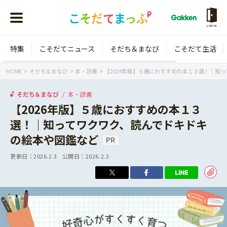
LOGIN
特集
こそだてニュース
そだち＆まなび
こそだて生活
会員登録
ログイン
HOME
そだち＆まなび
本・読書
【2026年版】５歳におすすめの本１３選！｜知
そだち＆まなび
本・読書
【2026年版】５歳におすすめの本１３
選！｜知ってワクワク、読んでドキドキ
年齢から探す
の絵本や図鑑など
0歳
1歳
更新日：
2026.2.3
公開日：
2026.2.3
特集
2歳
3歳
年中
年長
こそだてニュース
小学1年生
小学2年生
イベント
そだち＆まなび
小学3年生
小学4年生