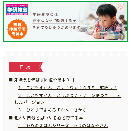
知育
目次
知識欲を伸ばす図鑑や絵本３冊
１．こどもずかん きょうりゅう５５５ 英語つき
２．こどもずかん どうぶつ７７７ 英語つき しゃ
しんバージョン
３．ひとりでよめるずかん さかな
他人や自分を思いやる心を育てる本
４．もりのえほんシリーズ もりのはなやさん
「こそだてまっぷ」とは