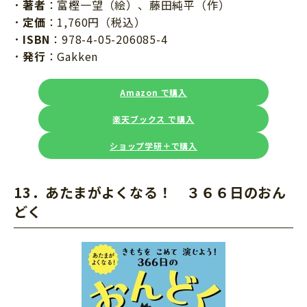
著者
：富樫一望（絵）、藤田純平（作）
定価
：1,760円（税込）
ISBN
：978-4-05-206085-4
発行
：Gakken
Amazon で購入
楽天ブックス で購入
ショップ学研＋で購入
13．あたまがよくなる！ ３６６日のおん
どく