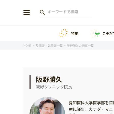
特集
こそだ
会員登録
ログイン
HOME
監修者・執筆者一覧
阪野勝久の記事一覧
年齢から探す
阪野勝久
0歳
1歳
阪野クリニック院長
特集
2歳
3歳
年中
年長
愛知医科大学医学部を首
こそだてニュース
療に従事。カナダ・マニトバ
小学1年生
小学2年生