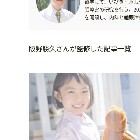
留学して、いびき・睡眠
イベント
そだち＆まなび
小学3年生
小学4年生
眠障害の研究を行う。2
ニュース
を開設し、内科と睡眠障
ワーク・ドリル
小学5年生
小学6年生
こそだて生活
幼稚園・保育園
住まい
こそだてマンガ
小学校
ファッション・美容
阪野勝久さんが監修した記事一覧
科学・プログラミング
行事・イベント
教育・学習
トラブル
絵本・読み聞かせ
親子でいっしょに
自由研究・工作
人間関係
読書感想文
おでかけ
本・読書
家族
運動・あそび・ゲーム
料理
英語
マネー