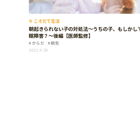
習い事
健康
知育
こそだて生活
朝起きられない子の対処法～うちの子、もしかし
眠障害？～後編【医師監修】
からだ
病気
2022.9.28
「こそだてまっぷ」とは
サイトのご利⽤にあたって