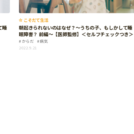
こそだて生活
て睡
朝起きられないのはなぜ？～うちの子、もしかして睡
眠障害？ 前編～【医師監修】＜セルフチェックつき＞
からだ
病気
2022.9.21