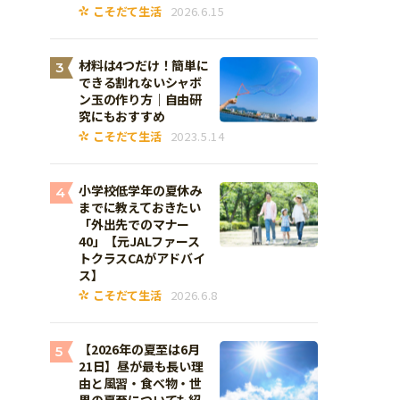
こそだて生活
2026.6.15
材料は4つだけ！簡単に
3
できる割れないシャボ
ン玉の作り方｜自由研
究にもおすすめ
こそだて生活
2023.5.14
小学校低学年の夏休み
4
までに教えておきたい
「外出先でのマナー
40」【元JALファース
トクラスCAがアドバイ
ス】
こそだて生活
2026.6.8
【2026年の夏至は6月
5
21日】昼が最も長い理
由と風習・食べ物・世
界の夏至についても紹