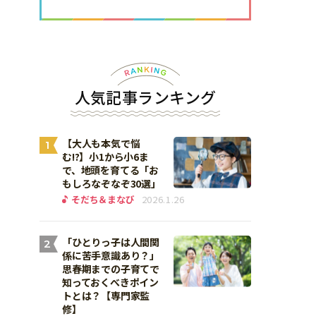
人気記事ランキング
【大人も本気で悩
1
む!?】小1から小6ま
で、地頭を育てる「お
もしろなぞなぞ30選」
そだち＆まなび
2026.1.26
「ひとりっ子は人間関
2
係に苦手意識あり？」
思春期までの子育てで
知っておくべきポイン
トとは？【専門家監
修】