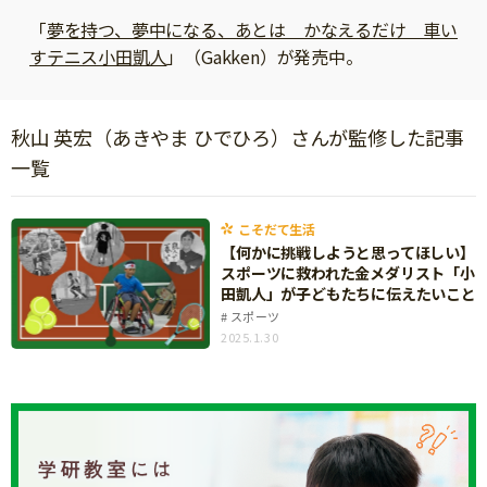
ニュース
「
夢を持つ、夢中になる、あとは かなえるだけ 車い
ワーク・ドリル
小学5年生
小学6年生
こそだて生活
すテニス小田凱人
」（Gakken）が発売中。
幼稚園・保育園
住まい
こそだてマンガ
小学校
ファッション・美容
秋山 英宏（あきやま ひでひろ）さんが監修した記事
科学・プログラミング
一覧
行事・イベント
教育・学習
トラブル
絵本・読み聞かせ
こそだて生活
親子でいっしょに
【何かに挑戦しようと思ってほしい】
自由研究・工作
スポーツに救われた金メダリスト「小
人間関係
田凱人」が子どもたちに伝えたいこと
読書感想文
スポーツ
おでかけ
2025.1.30
本・読書
家族
運動・あそび・ゲーム
料理
英語
マネー
習い事
健康