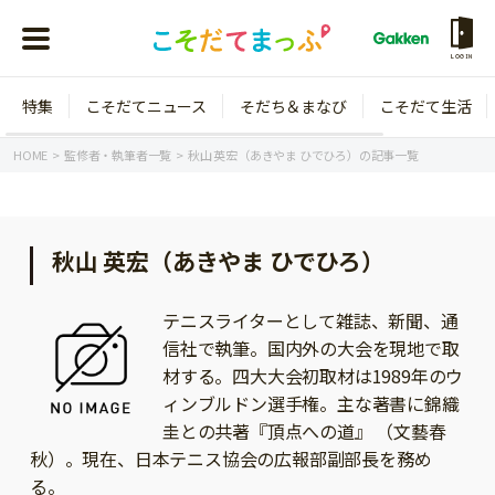
LOGIN
特集
こそだてニュース
そだち＆まなび
こそだて生活
会員登録
ログイン
HOME
監修者・執筆者一覧
秋山 英宏（あきやま ひでひろ）の記事一覧
秋山 英宏（あきやま ひでひろ）
年齢から探す
テニスライターとして雑誌、新聞、通
0歳
1歳
信社で執筆。国内外の大会を現地で取
特集
2歳
3歳
材する。四大大会初取材は1989年のウ
ィンブルドン選手権。主な著書に錦織
年中
年長
こそだてニュース
圭との共著『頂点への道』 （文藝春
小学1年生
小学2年生
秋）。現在、日本テニス協会の広報部副部長を務め
イベント
そだち＆まなび
る。
小学3年生
小学4年生