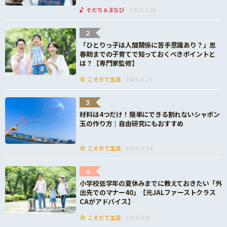
そだち＆まなび
2026.1.26
2
「ひとりっ子は人間関係に苦手意識あり？」思
春期までの子育てで知っておくべきポイントと
は？【専門家監修】
こそだて生活
2026.6.15
3
材料は4つだけ！簡単にできる割れないシャボン
玉の作り方｜自由研究にもおすすめ
こそだて生活
2023.5.14
4
小学校低学年の夏休みまでに教えておきたい「外
出先でのマナー40」【元JALファーストクラス
CAがアドバイス】
こそだて生活
2026.6.8