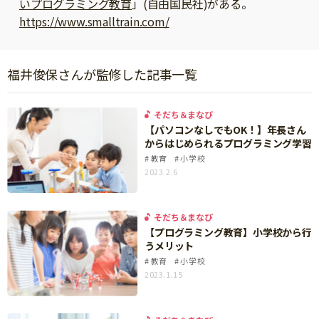
いプログラミング教育
」(自由国民社)がある。
ニュース
https://www.smalltrain.com/
ワーク・ドリル
小学5年生
小学6年生
こそだて生活
幼稚園・保育園
住まい
こそだてマンガ
小学校
福井俊保さんが監修した記事一覧
ファッション・美容
科学・プログラミング
行事・イベント
そだち＆まなび
教育・学習
【パソコンなしでもOK！】年長さん
トラブル
からはじめられるプログラミング学習
絵本・読み聞かせ
親子でいっしょに
教育
小学校
2023.2.6
自由研究・工作
人間関係
読書感想文
おでかけ
そだち＆まなび
本・読書
【プログラミング教育】小学校から行
家族
うメリット
運動・あそび・ゲーム
料理
教育
小学校
2023.1.15
英語
マネー
習い事
健康