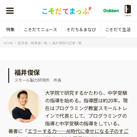
LOGIN
特集
こそだてニュース
そだち＆まなび
こそだて生活
会員登録
ログイン
HOME
監修者・執筆者一覧
福井俊保の記事一覧
福井俊保
年齢から探す
スモール脳力研究所 所長
0歳
1歳
大学院で研究するかたわら、中学受験
の指導を始める。指導歴は約20年。現
特集
2歳
3歳
在はプログラミング教室スモールトレ
年中
年長
インで代表として、プログラミングの
こそだてニュース
指導と中学受験の指導をしている。
小学1年生
小学2年生
イベント
著書に「
エラーする力──AI時代に幸せになる子のすご
そだち＆まなび
小学3年生
小学4年生