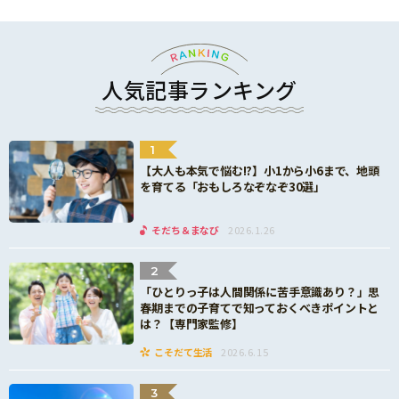
人気記事ランキング
1
【大人も本気で悩む!?】小1から小6まで、地頭
を育てる「おもしろなぞなぞ30選」
そだち＆まなび
2026.1.26
2
「ひとりっ子は人間関係に苦手意識あり？」思
春期までの子育てで知っておくべきポイントと
は？【専門家監修】
こそだて生活
2026.6.15
3