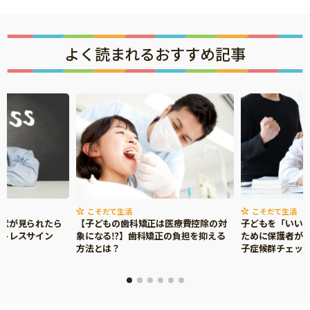
サイトのご利⽤にあたって
個⼈情報について
よく読まれるおすすめ記事
お問い合わせ
こそだて生活
こそだて生活
症状が見られたら
【子どもの歯科矯正は医療費控除の対
子どもを「いい
ストレスサイン
象になる⁉】歯科矯正の負担を抑える
ために保護者がで
方法とは？
子症候群チェッ