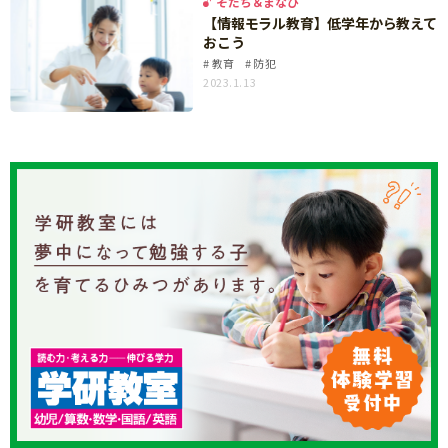
そだち＆まなび
知育
【情報モラル教育】低学年から教えて
おこう
教育
防犯
2023.1.13
「こそだてまっぷ」とは