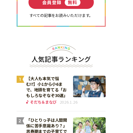
会員登録
無料
すべての記事をお読みいただけます。
人気記事ランキング
【大人も本気で悩
1
む!?】小1から小6ま
で、地頭を育てる「お
もしろなぞなぞ30選」
そだち＆まなび
2026.1.26
「ひとりっ子は人間関
2
係に苦手意識あり？」
思春期までの子育てで