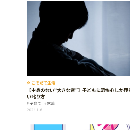
習い事
健康
知育
こそだて生活
【中身のない“大きな音”】子どもに恐怖心しか残
い叱り方
子育て
家族
2024.1.6
「こそだてまっぷ」とは
サイトのご利⽤にあたって