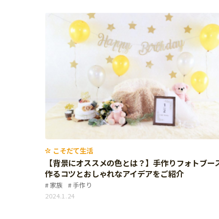
イベント
そだち＆まなび
小学3年生
小学4年生
ニュース
ワーク・ドリル
小学5年生
小学6年生
こそだて生活
幼稚園・保育園
住まい
こそだてマンガ
小学校
ファッション・美容
科学・プログラミング
行事・イベント
教育・学習
トラブル
絵本・読み聞かせ
親子でいっしょに
自由研究・工作
人間関係
こそだて生活
読書感想文
おでかけ
【背景にオススメの色とは？】手作りフォトブー
本・読書
作るコツとおしゃれなアイデアをご紹介
家族
家族
手作り
運動・あそび・ゲーム
料理
2024.1.24
英語
マネー