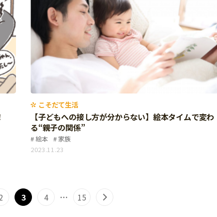
こそだて生活
リ！
【子どもへの接し方が分からない】絵本タイムで変わ
る“親子の関係”
絵本
家族
2023.11.23
2
3
4
…
15