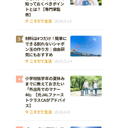
知っておくべきポイン
トとは？【専門家監
修】
こそだて生活
2026.6.15
材料は4つだけ！簡単に
3
できる割れないシャボ
ン玉の作り方｜自由研
究にもおすすめ
こそだて生活
2023.5.14
小学校低学年の夏休み
4
までに教えておきたい
「外出先でのマナー
40」【元JALファース
トクラスCAがアドバイ
ス】
こそだて生活
2026.6.8