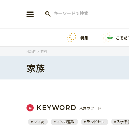
特集
こそだ
会員登録
ログイン
HOME
家族
家族
年齢から探す
0歳
1歳
特集
2歳
3歳
KEYWORD
人気のワード
年中
年長
こそだてニュース
ママ友
マンガ連載
ランドセル
入学準
小学1年生
小学2年生