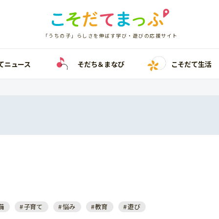
「うちの子」らしさを伸ばす学び・遊びの応援サイト
てニュース
そだち＆まなび
こそだて生活
備
子育て
悩み
教育
遊び