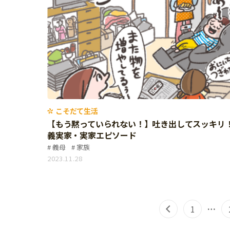
こそだて生活
【もう黙っていられない！】吐き出してスッキ
義実家・実家エピソード
義母
家族
2023.11.28
1
…