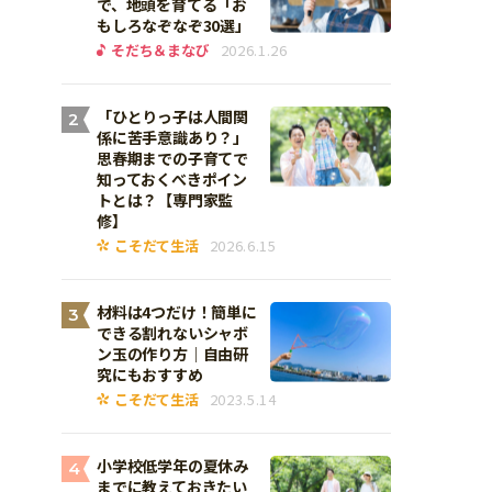
で、地頭を育てる「お
もしろなぞなぞ30選」
そだち＆まなび
2026.1.26
「ひとりっ子は人間関
2
係に苦手意識あり？」
思春期までの子育てで
知っておくべきポイン
トとは？【専門家監
修】
こそだて生活
2026.6.15
材料は4つだけ！簡単に
3
できる割れないシャボ
ン玉の作り方｜自由研
究にもおすすめ
こそだて生活
2023.5.14
小学校低学年の夏休み
4
までに教えておきたい