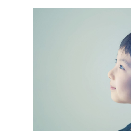
イベント
そだち＆まなび
小学3年生
小学4年生
ニュース
ワーク・ドリル
小学5年生
小学6年生
こそだて生活
幼稚園・保育園
住まい
こそだてマンガ
小学校
ファッション・美容
科学・プログラミング
行事・イベント
教育・学習
トラブル
絵本・読み聞かせ
親子でいっしょに
自由研究・工作
人間関係
読書感想文
おでかけ
本・読書
家族
運動・あそび・ゲーム
料理
英語
マネー