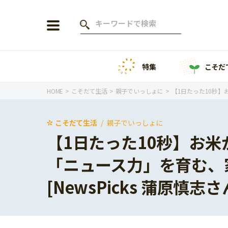
特集
こそだ
会員登録
ログイン
HOME
こそだて生活
親子でいっしょに
【1日たった10秒】
こそだて生活
親子でいっしょに
【1日たった10秒】お
年齢から探す
「ニュース力」を育む、
0歳
1歳
[NewsPicks 蒲原慎志さ
特集
2歳
3歳
年中
年長
こそだてニュース
小学1年生
小学2年生