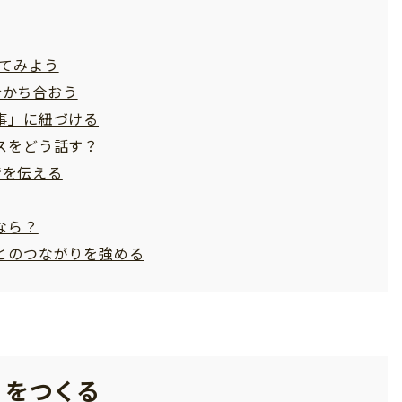
いてみよう
分かち合おう
事」に紐づける
スをどう話す？
情を伝える
なら？
とのつながりを強める
」をつくる