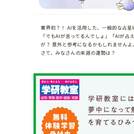
習い事
健康
知育
業界初？！ AIを活用した、一般的な占
「でもAIが言ってるんでしょ」「AIが
が？ 意外と参考になるかもしれませんよ
さて、みなさんの来週の運勢は？
「こそだてまっぷ」とは
サイトのご利⽤にあたって