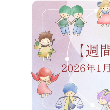
イベント
そだち＆まなび
小学3年生
小学4年生
ニュース
ワーク・ドリル
小学5年生
小学6年生
こそだて生活
幼稚園・保育園
住まい
こそだてマンガ
小学校
ファッション・美容
科学・プログラミング
行事・イベント
教育・学習
トラブル
絵本・読み聞かせ
親子でいっしょに
自由研究・工作
人間関係
読書感想文
おでかけ
本・読書
家族
運動・あそび・ゲーム
料理
英語
マネー