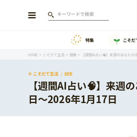
特集
こそだ
会員登録
ログイン
HOME
こそだて生活
健康
【週間AI占い🧠】来週のあなたの運勢
こそだて生活
健康
【週間AI占い🧠】来週の
年齢から探す
日〜2026年1月17日
0歳
1歳
特集
2歳
3歳
年中
年長
こそだてニュース
小学1年生
小学2年生