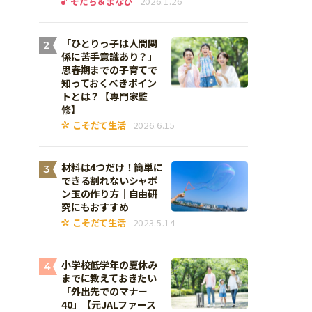
そだち＆まなび
2026.1.26
「ひとりっ子は人間関
2
係に苦手意識あり？」
思春期までの子育てで
知っておくべきポイン
トとは？【専門家監
修】
こそだて生活
2026.6.15
材料は4つだけ！簡単に
3
できる割れないシャボ
ン玉の作り方｜自由研
究にもおすすめ
こそだて生活
2023.5.14
小学校低学年の夏休み
4
までに教えておきたい
「外出先でのマナー
40」【元JALファース