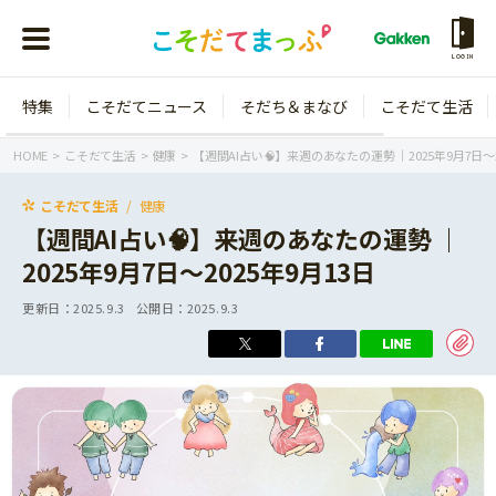
LOGIN
特集
こそだてニュース
そだち＆まなび
こそだて生活
会員登録
ログイン
HOME
こそだて生活
健康
【週間AI占い🧠】来週のあなたの運勢 ｜2025年9月7日〜2
こそだて生活
健康
【週間AI占い🧠】来週のあなたの運勢 ｜
2025年9月7日〜2025年9月13日
年齢から探す
更新日：
2025.9.3
公開日：
2025.9.3
0歳
1歳
特集
2歳
3歳
年中
年長
こそだてニュース
小学1年生
小学2年生
イベント
そだち＆まなび
小学3年生
小学4年生