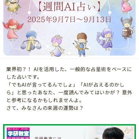
ニュース
ワーク・ドリル
小学5年生
小学6年生
こそだて生活
幼稚園・保育園
住まい
こそだてマンガ
小学校
ファッション・美容
科学・プログラミング
行事・イベント
教育・学習
トラブル
絵本・読み聞かせ
業界初？！ AIを活用した、一般的な占星術をベースに
親子でいっしょに
自由研究・工作
した占いです。
人間関係
「でもAIが言ってるんでしょ」「AIが占えるのかし
読書感想文
ら」と思ったあなた、一度読んでみてはいかが？ 意外
おでかけ
本・読書
と参考になるかもしれませんよ。
家族
さて、みなさんの来週の運勢は？
運動・あそび・ゲーム
料理
英語
マネー
習い事
健康