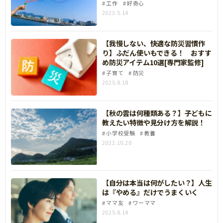
工作
好奇心
2023.5.14
【我慢しない、快適な防災習慣作
り】ふだん使いもできる！ おすす
め防災アイテム10選[専門家監修]
子育て
防災
2025.8.18
【秋の雲は何種類ある？】子どもに
教えたい特徴や見分け方を解説！
小学校受験
教養
2022.10.20
【自分は本当は何がしたい？】人生
は『やめる』だけでうまくいく
ママ友
ワーママ
2025.8.14