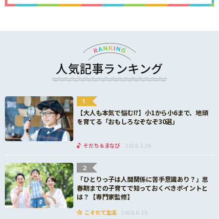
人気記事ランキング
1
【大人も本気で悩む!?】小1から小6まで、地頭
を育てる「おもしろなぞなぞ30選」
そだち＆まなび
2026.1.26
2
「ひとりっ子は人間関係に苦手意識あり？」思
春期までの子育てで知っておくべきポイントと
は？【専門家監修】
こそだて生活
2026.6.15