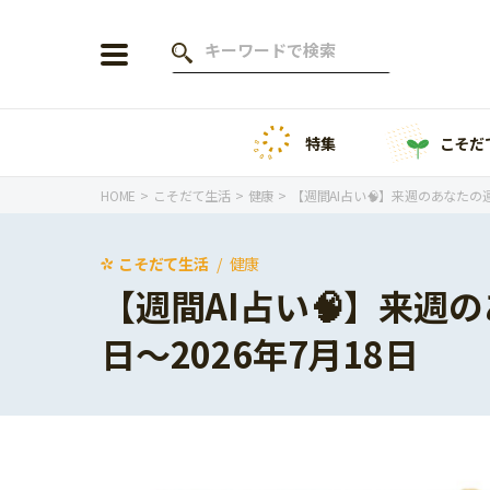
特集
こそだ
会員登録
ログイン
HOME
こそだて生活
健康
【週間AI占い🧠】来週のあなたの運勢
こそだて生活
健康
【週間AI占い🧠】来週の
年齢から探す
日〜2026年7月18日
0歳
1歳
特集
2歳
3歳
年中
年長
こそだてニュース
小学1年生
小学2年生