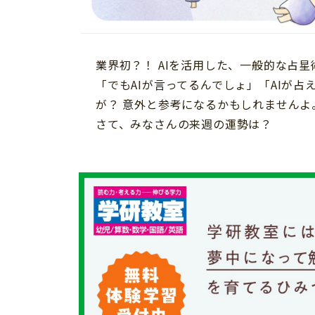
習い事
健康
知育
業界初？！ AIを活用した、一般的な占
「でもAIが言ってるんでしょ」「AIが
が？ 意外と参考になるかもしれませんよ
さて、みなさんの来週の運勢は？
「こそだてまっぷ」とは
サイトのご利⽤にあたって