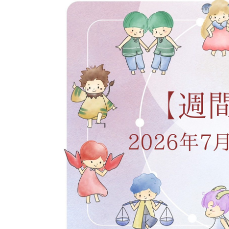
イベント
そだち＆まなび
小学3年生
小学4年生
ニュース
ワーク・ドリル
小学5年生
小学6年生
こそだて生活
幼稚園・保育園
住まい
こそだてマンガ
小学校
ファッション・美容
科学・プログラミング
行事・イベント
教育・学習
トラブル
絵本・読み聞かせ
親子でいっしょに
自由研究・工作
人間関係
読書感想文
おでかけ
本・読書
家族
運動・あそび・ゲーム
料理
英語
マネー