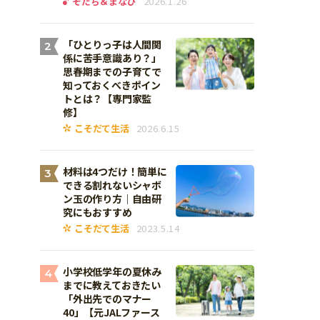
そだち＆まなび
2026.1.26
「ひとりっ子は人間関
2
係に苦手意識あり？」
思春期までの子育てで
知っておくべきポイン
トとは？【専門家監
修】
こそだて生活
2026.6.15
材料は4つだけ！簡単に
3
できる割れないシャボ
ン玉の作り方｜自由研
究にもおすすめ
こそだて生活
2023.5.14
小学校低学年の夏休み
4
までに教えておきたい
「外出先でのマナー
40」【元JALファース