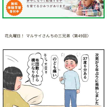
知育
花丸曜日！ マルサイさんちの三兄弟〈第49回〉
「こそだてまっぷ」とは