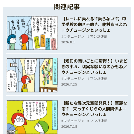
関連記事
【レールに乗れる⁉乗らない⁉】中
学受験の向き不向き、絶対あるよね
／ウチュージンといっしょ
ウチュージン
マンガ連載
2026.8.1
【短冊の願いごとに驚愕！】いまど
きの小５、切実な願いなのかもね／
ウチュージンといっしょ
ウチュージン
マンガ連載
2026.7.25
【新たな異次元空間発見！】華麗な
る⁉ 末っ子くじらの人間関係よ／
ウチュージンといっしょ
ウチュージン
マンガ連載
2026.7.18