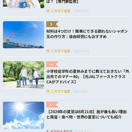
は？【専門家監修】
こそだて生活
2026.6.15
3
材料は4つだけ！簡単にできる割れないシャボン
玉の作り方｜自由研究にもおすすめ
こそだて生活
2023.5.14
4
小学校低学年の夏休みまでに教えておきたい「外
出先でのマナー40」【元JALファーストクラス
CAがアドバイス】
こそだて生活
2026.6.8
5
【2026年の夏至は6月21日】昼が最も長い理由
と風習・食べ物・世界の夏至についても紹介
そだち＆まなび
2026.6.11