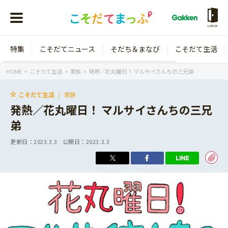
LOGIN
特集
こそだてニュース
そだち＆まなび
こそだて生活
会員登録
ログイン
HOME
こそだて生活
家族
発熱／花丸曜日！ マルサイさんちの三兄弟
こそだて生活
家族
発熱／花丸曜日！ マルサイさんちの三兄
弟
年齢から探す
更新日：
2023.3.3
公開日：
2023.3.3
0歳
1歳
特集
2歳
3歳
年中
年長
こそだてニュース
小学1年生
小学2年生
イベント
そだち＆まなび
小学3年生
小学4年生