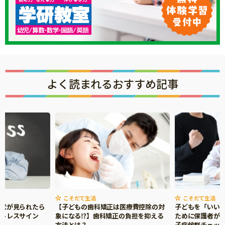
よく読まれるおすすめ記事
こそだて生活
こそだて生活
症状が見られたら
【子どもの歯科矯正は医療費控除の対
子どもを「いい
ストレスサイン
象になる⁉】歯科矯正の負担を抑える
ために保護者がで
方法とは？
子症候群チェッ