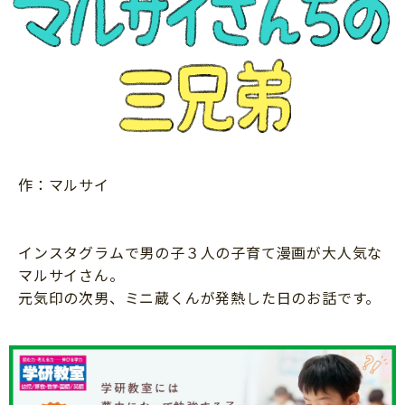
ニュース
ワーク・ドリル
小学5年生
小学6年生
こそだて生活
幼稚園・保育園
住まい
こそだてマンガ
小学校
ファッション・美容
科学・プログラミング
行事・イベント
教育・学習
トラブル
作：マルサイ
絵本・読み聞かせ
親子でいっしょに
自由研究・工作
人間関係
インスタグラムで男の子３人の子育て漫画が大人気な
読書感想文
おでかけ
マルサイさん。
本・読書
元気印の次男、ミニ蔵くんが発熱した日のお話です。
家族
運動・あそび・ゲーム
料理
英語
マネー
習い事
健康