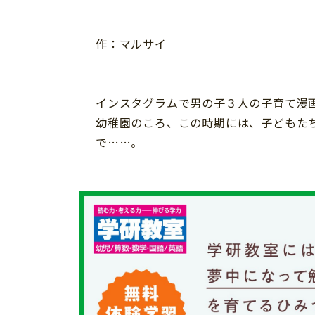
習い事
健康
知育
作：マルサイ
インスタグラムで男の子３人の子育て漫
幼稚園のころ、この時期には、子どもた
で……。
「こそだてまっぷ」とは
サイトのご利⽤にあたって