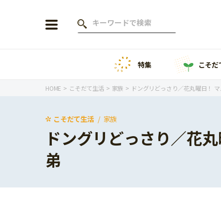
特集
こそだ
会員登録
ログイン
HOME
こそだて生活
家族
ドングリどっさり／花丸曜日！ 
こそだて生活
家族
ドングリどっさり／花丸
年齢から探す
弟
0歳
1歳
特集
2歳
3歳
年中
年長
こそだてニュース
小学1年生
小学2年生