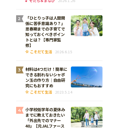
そだち＆まなび
2026.1.26
「ひとりっ子は人間関
2
係に苦手意識あり？」
思春期までの子育てで
知っておくべきポイン
トとは？【専門家監
修】
こそだて生活
2026.6.15
材料は4つだけ！簡単に
3
できる割れないシャボ
ン玉の作り方｜自由研
究にもおすすめ
こそだて生活
2023.5.14
小学校低学年の夏休み
4
までに教えておきたい
「外出先でのマナー
40」【元JALファース