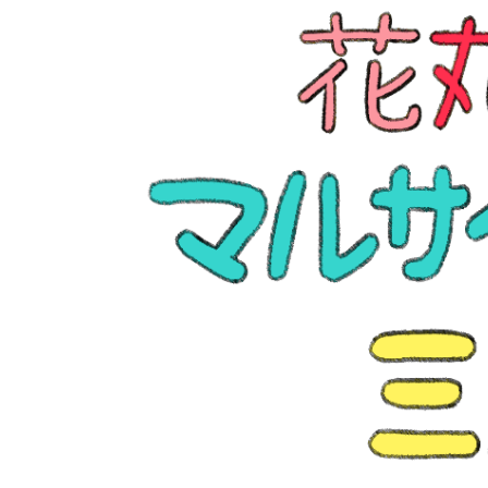
イベント
そだち＆まなび
小学3年生
小学4年生
ニュース
ワーク・ドリル
小学5年生
小学6年生
こそだて生活
幼稚園・保育園
住まい
こそだてマンガ
小学校
ファッション・美容
科学・プログラミング
行事・イベント
教育・学習
トラブル
絵本・読み聞かせ
親子でいっしょに
自由研究・工作
人間関係
読書感想文
おでかけ
本・読書
家族
運動・あそび・ゲーム
料理
英語
マネー