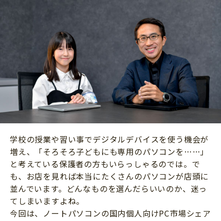
ニュース
ワーク・ドリル
小学5年生
小学6年生
こそだて生活
幼稚園・保育園
住まい
こそだてマンガ
小学校
ファッション・美容
科学・プログラミング
行事・イベント
教育・学習
トラブル
絵本・読み聞かせ
親子でいっしょに
自由研究・工作
人間関係
学校の授業や習い事でデジタルデバイスを使う機会が
読書感想文
おでかけ
増え、「そろそろ子どもにも専用のパソコンを……」
本・読書
と考えている保護者の方もいらっしゃるのでは。で
家族
運動・あそび・ゲーム
も、お店を見れば本当にたくさんのパソコンが店頭に
料理
並んでいます。どんなものを選んだらいいのか、迷っ
英語
マネー
てしまいますよね。
習い事
今回は、ノートパソコンの国内個人向けPC市場シェア
健康