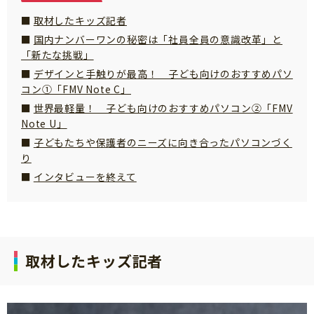
サイトのご利⽤にあたって
取材したキッズ記者
国内ナンバーワンの秘密は「社員全員の意識改革」と
個⼈情報について
「新たな挑戦」
お問い合わせ
デザインと手触りが最高！ 子ども向けのおすすめパソ
コン①「FMV Note C」
世界最軽量！ 子ども向けのおすすめパソコン②「FMV
Note U」
子どもたちや保護者のニーズに向き合ったパソコンづく
り
インタビューを終えて
取材したキッズ記者