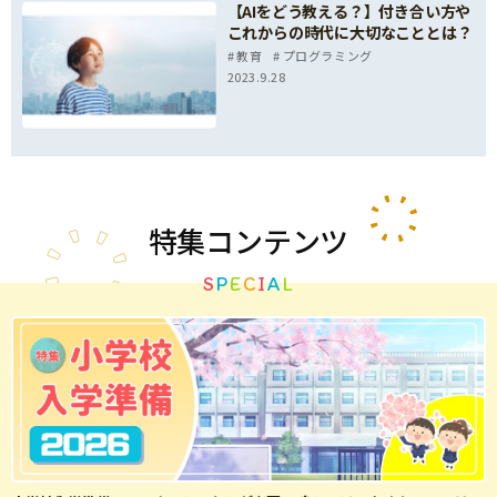
【AIをどう教える？】付き合い方や
これからの時代に大切なこととは？
教育
プログラミング
2023.9.28
特集
コンテンツ
S
P
E
C
I
A
L