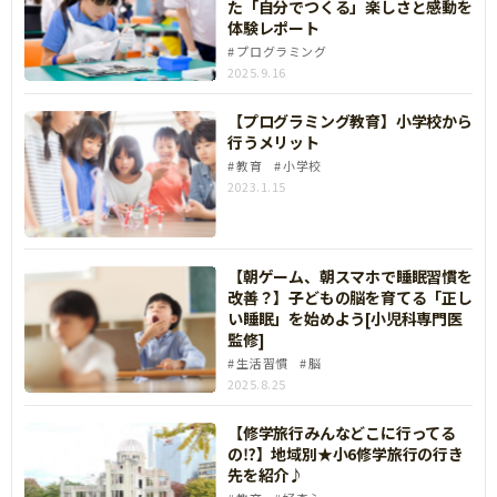
た「自分でつくる」楽しさと感動を
体験レポート
プログラミング
2025.9.16
【プログラミング教育】小学校から
行うメリット
教育
小学校
2023.1.15
【朝ゲーム、朝スマホで睡眠習慣を
改善？】子どもの脳を育てる「正し
い睡眠」を始めよう[小児科専門医
監修]
生活習慣
脳
2025.8.25
【修学旅行みんなどこに行ってる
の⁉】地域別★小6修学旅行の行き
先を紹介♪