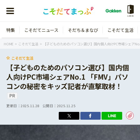
LOGIN
特集
こそだてニュース
そだち＆まなび
こそだて生活
会員登録
ログイン
HOME
こそだて生活
【子どものためのパソコン選び】国内個人向けPC市場シェアNo.
こそだて生活
【子どものためのパソコン選び】国内個
人向けPC市場シェアNo.1 「FMV」パソ
年齢から探す
コンの秘密をキッズ記者が直撃取材！
0歳
1歳
特集
2歳
3歳
更新日：
2025.11.28
公開日：
2025.11.25
年中
年長
こそだてニュース
小学1年生
小学2年生
イベント
そだち＆まなび
小学3年生
小学4年生