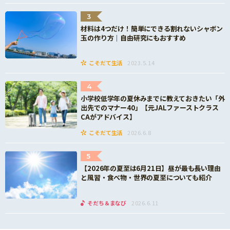
3
材料は4つだけ！簡単にできる割れないシャボン
玉の作り方｜自由研究にもおすすめ
こそだて生活
2023.5.14
4
小学校低学年の夏休みまでに教えておきたい「外
出先でのマナー40」【元JALファーストクラス
CAがアドバイス】
こそだて生活
2026.6.8
5
【2026年の夏至は6月21日】昼が最も長い理由
と風習・食べ物・世界の夏至についても紹介
そだち＆まなび
2026.6.11