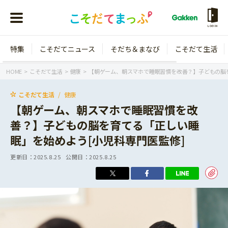
LOGIN
特集
こそだてニュース
そだち＆まなび
こそだて生活
会員登録
ログイン
HOME
こそだて生活
健康
【朝ゲーム、朝スマホで睡眠習慣を改善？】子どもの脳を
こそだて生活
健康
【朝ゲーム、朝スマホで睡眠習慣を改
善？】子どもの脳を育てる「正しい睡
年齢から探す
眠」を始めよう[小児科専門医監修]
0歳
1歳
更新日：
2025.8.25
公開日：
2025.8.25
特集
2歳
3歳
年中
年長
こそだてニュース
小学1年生
小学2年生
イベント
そだち＆まなび
小学3年生
小学4年生