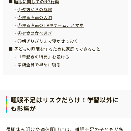
睡眠に関してのNG行動
サイトのご利⽤にあたって
➀夕方からの昼寝
個⼈情報について
②寝る直前の入浴
③寝る直前のTVやゲーム、スマホ
お問い合わせ
④夕食の食べ過ぎ
⑤朝ぎりぎりまで寝かせておく
子どもの睡眠を守るために家庭でできること
「早起きの特典」を設ける
家族全員で早めに寝る
睡眠不足はリスクだらけ！学習以外に
も影響が
長期休み明けや連休明けには、睡眠不足の子どもが多