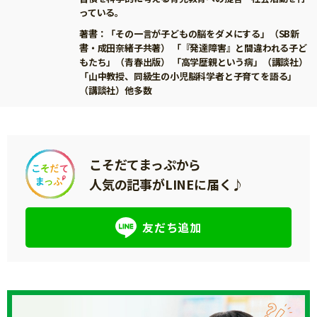
っている。
著書：「その⼀⾔が⼦どもの脳をダメにする」（SB新
書・成⽥奈緒⼦共著） 「『発達障害』と間違われる⼦ど
もたち」（⻘春出版） 「⾼学歴親という病」（講談社）
「⼭中教授、同級⽣の⼩児脳科学者と⼦育てを語る」
（講談社）他多数
こそだてまっぷから
人気の記事がLINEに届く♪
友だち追加