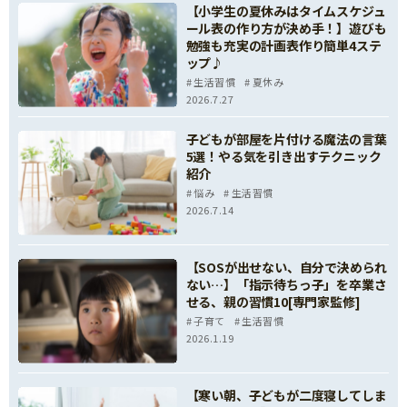
【小学生の夏休みはタイムスケジュ
ール表の作り方が決め手！】遊びも
勉強も充実の計画表作り簡単4ステ
ップ♪
生活習慣
夏休み
2026.7.27
子どもが部屋を片付ける魔法の言葉
5選！やる気を引き出すテクニック
紹介
悩み
生活習慣
2026.7.14
【SOSが出せない、自分で決められ
ない…】「指示待ちっ子」を卒業さ
せる、親の習慣10[専門家監修]
子育て
生活習慣
2026.1.19
【寒い朝、子どもが二度寝してしま