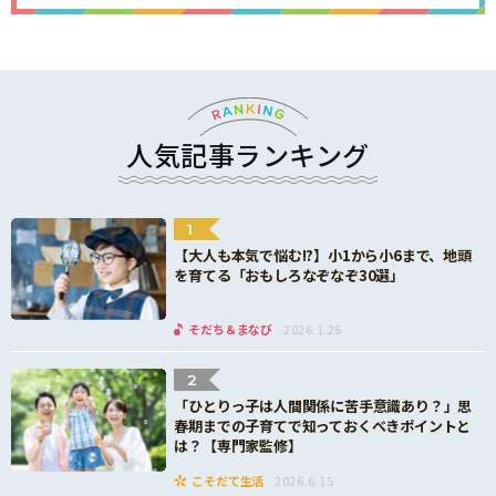
人気記事ランキング
1
【大人も本気で悩む!?】小1から小6まで、地頭
を育てる「おもしろなぞなぞ30選」
そだち＆まなび
2026.1.26
2
「ひとりっ子は人間関係に苦手意識あり？」思
春期までの子育てで知っておくべきポイントと
は？【専門家監修】
こそだて生活
2026.6.15