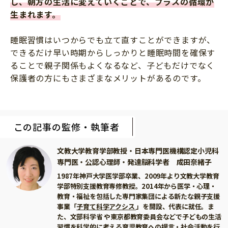
し、朝方の生活に変えていくことで、プラスの循環が
生まれます。
睡眠習慣はいつからでも立て直すことができますが、
できるだけ早い時期からしっかりと睡眠時間を確保す
ることで親子関係もよくなるなど、子どもだけでなく
保護者の方にもさまざまなメリットがあるのです。
この記事の監修・執筆者
⽂教⼤学教育学部教授・⽇本専⾨医機構認定⼩児科
専⾨医・公認⼼理師・発達脳科学者 成田奈緒子
1987年神⼾⼤学医学部卒業、2009年より⽂教⼤学教育
学部特別⽀援教育専修教授。2014年から医学・⼼理・
教育・福祉を包括した専⾨家集団による新たな親⼦⽀援
事業「
⼦育て科学アクシス
」を開設、代表に就任。ま
た、⽂部科学省 や東京都教育委員会などで⼦どもの⽣活
習慣を科学的に考える育児教育への提⾔・社会活動を⾏