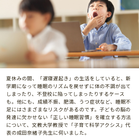
ニュース
ワーク・ドリル
小学5年生
小学6年生
こそだて生活
幼稚園・保育園
住まい
こそだてマンガ
小学校
ファッション・美容
科学・プログラミング
行事・イベント
教育・学習
トラブル
絵本・読み聞かせ
親子でいっしょに
自由研究・工作
夏休みの間、「遅寝遅起き」の生活をしていると、新
人間関係
学期になって睡眠のリズムを戻せずに体の不調が出て
読書感想文
おでかけ
しまったり、不登校に陥ってしまったりするケース
本・読書
も。他にも、成績不振、肥満、うつ症状など、睡眠不
家族
足にはさまざまなリスクがあるのです。子どもの脳の
運動・あそび・ゲーム
料理
発達に欠かせない「正しい睡眠習慣」を確立する方法
英語
について、文教大学教授で「⼦育て科学アクシス」代
マネー
習い事
表の成田奈緒子先生に伺いました。
健康