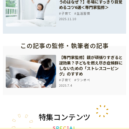
うのはなぜ？】冬場にすっきり目覚
めるコツ6選＜専門家監修＞
子育て
生活習慣
2025.11.10
この記事の監修・執筆者の記事
【専門家監修】親が頑張りすぎると
逆効果？子どもを燃え尽き症候群に
しないための「ストレスコーピン
グ」のすすめ
子育て
ワンオペ
2025.7.4
特集
コンテンツ
S
P
E
C
I
A
L