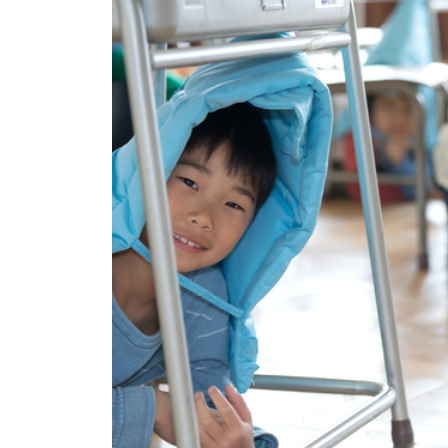
イベント
そだち＆まなび
小学3年生
小学4年生
ニュース
ワーク・ドリル
小学5年生
小学6年生
こそだて生活
幼稚園・保育園
住まい
こそだてマンガ
小学校
ファッション・美容
科学・プログラミング
行事・イベント
教育・学習
トラブル
絵本・読み聞かせ
親子でいっしょに
自由研究・工作
人間関係
読書感想文
おでかけ
本・読書
家族
運動・あそび・ゲーム
料理
英語
マネー