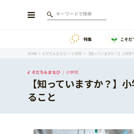
特集
こそだ
会員登録
ログイン
HOME
そだち＆まなび
小学校
【知っていますか？】小学校
そだち＆まなび
小学校
【知っていますか？】小
年齢から探す
ること
0歳
1歳
特集
2歳
3歳
年中
年長
こそだてニュース
小学1年生
小学2年生