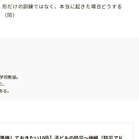
、形だけの訓練ではなく、本当に起きた場合どうする
」（同）
小学校教諭。
た、
ある。
準備しておきたい10品】子どもの防災～後編［防災アド