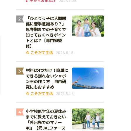
そだち＆まなび
2026.1.26
「ひとりっ子は人間関
2
係に苦手意識あり？」
思春期までの子育てで
知っておくべきポイン
トとは？【専門家監
修】
こそだて生活
2026.6.15
材料は4つだけ！簡単に
3
できる割れないシャボ
ン玉の作り方｜自由研
究にもおすすめ
こそだて生活
2023.5.14
小学校低学年の夏休み
4
までに教えておきたい
「外出先でのマナー
40」【元JALファース