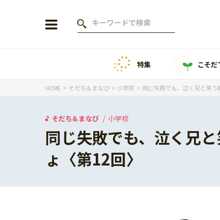
特集
こそだ
会員登録
ログイン
HOME
そだち＆まなび
小学校
同じ失敗でも、泣く兄と笑う
そだち＆まなび
小学校
同じ失敗でも、泣く兄と
年齢から探す
ょ〈第12回〉
0歳
1歳
特集
2歳
3歳
年中
年長
こそだてニュース
小学1年生
小学2年生