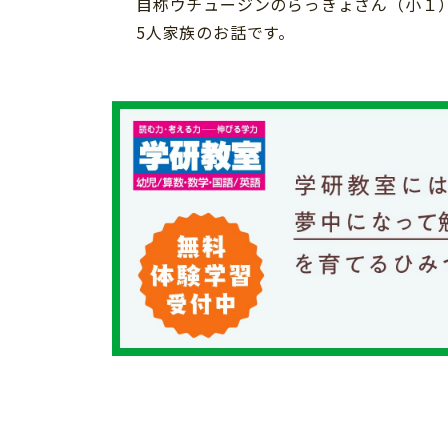
自称ウチュージンのらっきょさん（小１
習い事
健康
5人家族のお話です。
知育
「こそだてまっぷ」とは
サイトのご利⽤にあたって