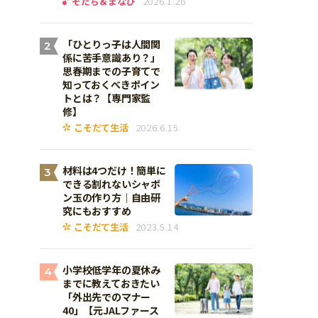
そだち＆まなび
2026.1.26
「ひとりっ子は人間関
2
係に苦手意識あり？」
思春期までの子育てで
知っておくべきポイン
トとは？【専門家監
修】
こそだて生活
2026.6.15
材料は4つだけ！簡単に
3
できる割れないシャボ
ン玉の作り方｜自由研
究にもおすすめ
こそだて生活
2023.5.14
小学校低学年の夏休み
4
までに教えておきたい
「外出先でのマナー
40」【元JALファース