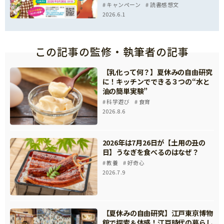
キャンペーン
読書感想文
2026.6.1
この記事の監修・執筆者の記事
【乳化って何？】夏休みの自由研究
に！キッチンでできる３つの“水と
油の簡単実験”
科学遊び
食育
2026.8.6
2026年は7月26日が【土用の丑の
日】うなぎを食べるのはなぜ？
教養
好奇心
2026.7.9
【夏休みの自由研究】江戸東京博物
館で探索＆体感！江戸時代の暮らし