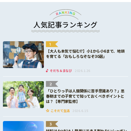
人気記事ランキング
1
【大人も本気で悩む!?】小1から小6まで、地頭
を育てる「おもしろなぞなぞ30選」
そだち＆まなび
2026.1.26
2
「ひとりっ子は人間関係に苦手意識あり？」思
春期までの子育てで知っておくべきポイントと
は？【専門家監修】
こそだて生活
2026.6.15
3
材料は4つだけ！簡単にできる割れないシャボン