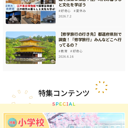
と文化を学ぼう
好奇心
夏休み
2026.7.2
【修学旅行の行き先】都道府県別で
調査！『修学旅行』みんなどこへ行
ってるの？
教育
好奇心
2026.6.16
特集
コンテンツ
S
P
E
C
I
A
L