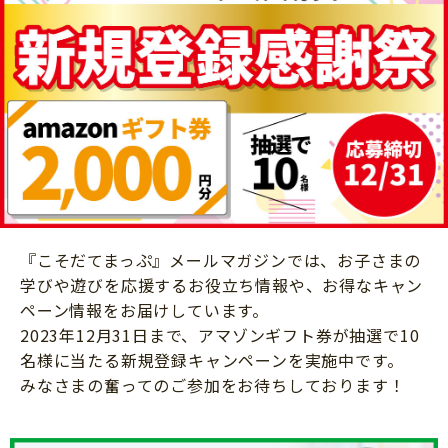
ニュース
ワーク・ドリル
小学5年生
小学6年生
こそだて生活
幼稚園・保育園
住まい
こそだてマンガ
小学校
ファッション・美容
科学・プログラミング
行事・イベント
教育・学習
トラブル
絵本・読み聞かせ
親子でいっしょに
自由研究・工作
『こそだてまっぷ』メールマガジンでは、お子さまの
人間関係
読書感想文
学びや遊びを応援するお役立ち情報や、お得なキャン
おでかけ
ペーン情報をお届けしています。
本・読書
家族
2023年12月31日まで、アマゾンギフト券が抽選で10
運動・あそび・ゲーム
名様に当たる新規登録キャンペーンを実施中です。
料理
みなさまの奮ってのご参加をお待ちしております！
英語
マネー
習い事
健康