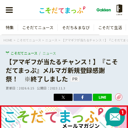
LOGIN
特集
こそだてニュース
そだち＆まなび
こそだて生活
会員登録
ログイン
HOME
こそだてニュース
ニュース
【アマギフが当たるチャンス！】『こそだてま
こそだてニュース
ニュース
【アマギフが当たるチャンス！】『こそ
だてまっぷ』メルマガ新規登録感謝
年齢から探す
祭！ ※終了しました
0歳
1歳
更新日：
2026.6.15
公開日：
2023.11.3
特集
2歳
3歳
年中
年長
こそだてニュース
小学1年生
小学2年生
イベント
そだち＆まなび
小学3年生
小学4年生