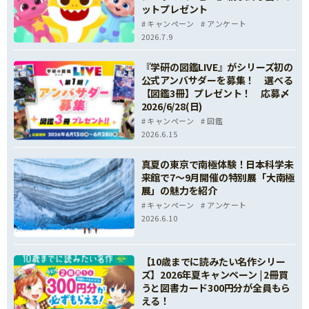
ットプレゼント
キャンペーン
アンケート
2026.7.9
『学研の図鑑LIVE』がシリーズ初の
公式アンバサダーを募集！ 選べる
【図鑑3冊】プレゼント！ 応募〆
2026/6/28(日)
キャンペーン
図鑑
2026.6.15
真夏の東京で南極体験！日本科学未
来館で7～9月開催の特別展「大南極
展」の魅力を紹介
キャンペーン
アンケート
2026.6.10
【10歳までに読みたい名作シリー
ズ】2026年夏キャンペーン | 2冊買
うと図書カード300円分が全員もら
える！