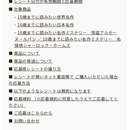
レシート日付の有効期間と応募期間
サイトのご利⽤にあたって
対象商品
10歳までに読みたい世界名作
個⼈情報について
10歳までに読みたい日本名作
お問い合わせ
10歳までに読みたい名作ミステリー 怪盗アルセー
ヌ・ルパン ／ 10歳までに読みたい名作ミステリー 名
探偵シャーロック・ホームズ
賞品について
賞品の発送について
応募用レシートの撮り方
レシートが無いネット書店等で ご購入いただいた場合
の応募方法
以下のようなレシートは無効になります
応募規約 （※応募規約に同意したうえでご応募してく
ださい）
ご応募はこちらから
お問い合わせ