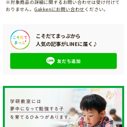
※中古でのご購入は対象外です。単品を定価でご
※対象商品の詳細に関するお問い合わせは受け付けて
購入いただいたものに限らせていただきます。
おりません。
Gakkenにお問い合わせ
ください。
【応募資格】
・本規約にご同意いただける方
こそだてまっぷから
※未成年の方は、本規約内容および応募されるこ
人気の記事がLINEに届く♪
とについて法定代理人の事前のご同意がない場合
はご応募いただけません。応募された場合は、法
定代理人のご同意があったものとみなします。
友だち追加
・キャンペーン期間中に、対象商品を2冊以上お買
い上げの購買証明(レシート・領収書・納品書等)
をお持ちの方
※定価でのお買い上げが条件となります。
・日本国内在住の方
※当社および本キャンペーンの関係者は応募でき
ません。
【応募方法】