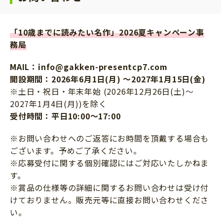
また、図書カードネットギフトご利用上のトラブ
ルについては、当社は一切の責任を負いません。
「10歳までに読みたい名作」2026夏キャンペーン事
【対象商品】
務局
「10歳までに読みたい名作」シリーズ 53点
世界名作1~31
MAIL：info@gakken-presentcp7.com
日本名作1~12
開設期間：2026年6月1日(月) ～2027年1月15日(金)
「10歳までに読みたい名作ミステリー 怪盗アルセ
※土日・祝日・年末年始 (2026年12月26日(土)～
ーヌ・ルパン」全5タイトル
2027年1月4日(月))を除く
「10歳までに読みたい名作ミステリー 名探偵シャ
受付時間：平日10:00～17:00
ーロック・ホームズ」全5タイトル
※お問い合わせへのご返答にお時間を頂戴する場合も
※店舗によっては対象商品のお取り扱いがない、
ございます。予めご了承ください。
又は欠品している場合がございます。あらかじめ
※応募受付に関する個別確認にはご対応いたしかねま
ご了承ください。
す。
※日本国内の書店（ネット通販含む）での対象商
※賞品の仕様等の詳細に関するお問い合わせは受け付
品のご購入が条件です。電子書籍、旧版は対象外
けておりません。販売元等に直接お問い合わせくださ
です。
い。