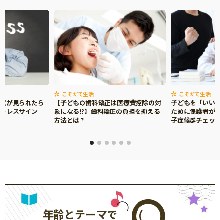
了するまでお手元にお取り置きください。
以下のような購買証明は無効になります。
• 上記①～⑤の必須項目が映っていない
• 写真がぼけていて、不鮮明 ※拡大しても文字情
報が見えない場合、無効となります。
• 書き込みや加工がされている ※個人情報の塗り
つぶし等は除く
• 折れたり、しわが多かったり、切られたりしてい
こそだて生活
こそだて生活
症状が見られたら
【子どもの歯科矯正は医療費控除の対
子どもを「いい
る
ストレスサイン
象になる⁉】歯科矯正の負担を抑える
ために保護者がで
※購買証明のコピーや、スキャンデータは使用で
方法とは？
子症候群チェッ
きません。
※なんらかの不正が発覚した場合、賞品をお返し
いただく場合があります。
■購買証明にISBNコードがない場合
購買証明と、書籍裏表紙のISBNコードをセットに
して、写真におさめてアップロードしてくださ
年齢とテーマで
い。