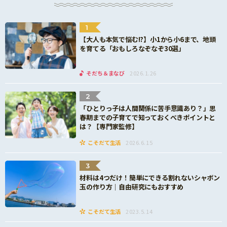
※書類内にご住所やクレジットカードの情報等が
印字されている場合は、塗りつぶす等の加工をし
1
て、見えないようにお送りください。
【大人も本気で悩む!?】小1から小6まで、地頭
を育てる「おもしろなぞなぞ30選」
《応募に関する注意点》
※お一人様3口までのご応募とさせていただきま
そだち＆まなび
2026.1.26
す。また、同一商品でのご応募は1回までに限らせ
ていただきます。
2
※3口以上に相当する購買証明が撮影されている場
「ひとりっ子は人間関係に苦手意識あり？」思
春期までの子育てで知っておくべきポイントと
合も、受付は3口までとなります。
は？【専門家監修】
※割引の適用を受けてご購入された場合は、キャ
こそだて生活
2026.6.15
ンペーン対象外となります。なお、図書カードや
各書店のポイントを使用しての支払いでご購入は
3
問題ございません。
材料は4つだけ！簡単にできる割れないシャボン
※個人のお客様のみご応募いただけます。学校・
玉の作り方｜自由研究にもおすすめ
塾単位でのご応募はご遠慮ください。
※日本国内の書店（ネット書店含む）での対象商
こそだて生活
2023.5.14
品のご購入が対象となります。中古でのご購入や