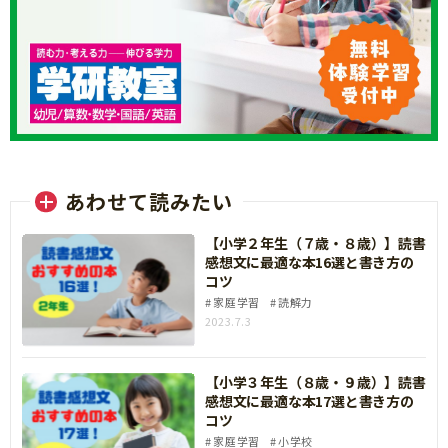
対象商品を2冊以上お買い上げの購買証明（レシー
ト・領収書・納品書等）1枚、もしくは合算すれば
同条件を満たす複数枚１組の購買証明で、１口の
ご応募が可能です。
※お一人様、3口までご応募いただけます。一度の
送信でご希望の口数分ご応募ください。
一度ご応募（ご送信）いただいた後、追加でご購
入されて追加分をご応募いただく場合は、追加の
あわせて読みたい
分のみご応募ください。
【小学２年生（７歳・８歳）】読書
STEP1．応募条件を満たす購買証明を1枚、もし
感想文に最適な本16選と書き方の
くは合算すれば同条件を満たす複数枚1組の購買証
コツ
家庭学習
読解力
明を撮影した画像をご用意ください。
2023.7.3
STEP2．本キャンペーンサイトの応募ボタンか
ら、応募フォームにお進みいただき、必要事項を
ご入力の上、撮影した画像をアップロードしてく
【小学３年生（８歳・９歳）】読書
感想文に最適な本17選と書き方の
ださい。
コツ
※ファイル形式は【jpeg・png・gif】、画像ファ
家庭学習
小学校