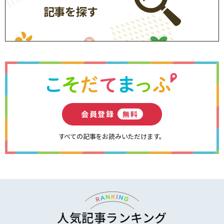
記事を探す
■レシートがないネット書店（Amazon、楽天ブ
ックス、ショップ学研＋など）でご購入頂いた場
合
「上記の➀～⑤が記載されているもの」、「注文
番号が印字された購入が証明できるもの（納品
書、明細書、領収書など）」をご用意ください。
・お手元の書類の中に、ISBNコードの記載がない
場合は、上記のように、裏表紙のISBNコードと一
会員登録
無料
緒にすべてを1枚の写真におさめて撮影してくださ
い。
すべての記事をお読みいただけます。
・書類の印刷ができない場合は、画面のキャプチ
ャ画像でお送りください。
・必ず注文番号が明記されていることをご確認く
ださい。
・画像内にISBNコードがない場合は、2枚目以降
に補足画像として、ISBNコードが印字された裏表
人気記事ランキング
紙をお送りください。