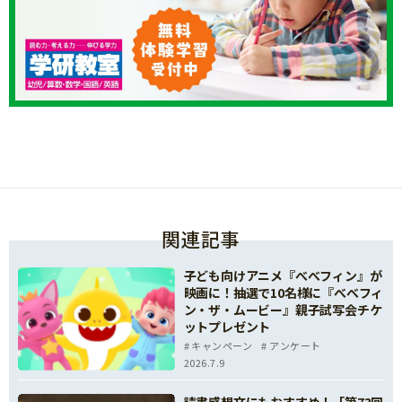
け取れるよう、受信設定してください。
※メールでの「図書カードNEXTネットギフト」の
URLの送信をもって、賞品進呈の完了となりま
す。メールの再送信等は一切いたしかねますの
で、お送りしたメールのお取り扱いには十分ご注
意ください。
※図書カードNEXTネットギフトには使用期限がご
ざいますのでご注意ください。
※都合により賞品の送付が遅れる場合がございま
関連記事
す。予めご了承ください。
【注意事項】
子ども向けアニメ『べべフィン』が
※当社は、当社の都合により、本キャンペーンを
映画に！抽選で10名様に『べべフィ
変更・中止・終了する場合があります。
ン・ザ・ムービー』親子試写会チケ
ットプレゼント
※当社は、以下の場合には、インターネットの利
キャンペーン
アンケート
用その他の適切な方法により、事前に変更の内容
2026.7.9
並びにその効力発生時期を周知することで、本規
約を変更することができるものとします。