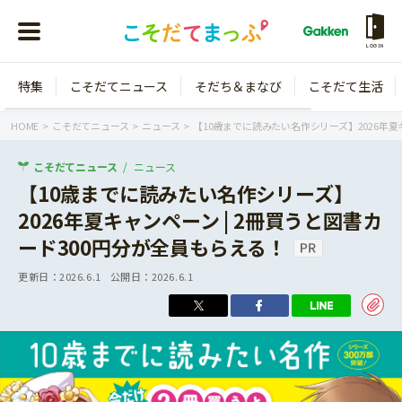
LOGIN
特集
こそだてニュース
そだち＆まなび
こそだて生活
会員登録
ログイン
HOME
こそだてニュース
ニュース
【10歳までに読みたい名作シリーズ】2026年夏
こそだてニュース
ニュース
【10歳までに読みたい名作シリーズ】
2026年夏キャンペーン | 2冊買うと図書カ
年齢から探す
ード300円分が全員もらえる！
0歳
1歳
更新日：
2026.6.1
公開日：
2026.6.1
特集
2歳
3歳
年中
年長
こそだてニュース
小学1年生
小学2年生
イベント
そだち＆まなび
小学3年生
小学4年生