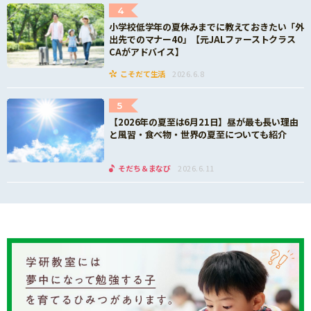
電子書籍、「10歳までに読みたい世界名作plus」
4
小学校低学年の夏休みまでに教えておきたい「外
は対象外です。 ※同一の購買証明で繰り返し応募
出先でのマナー40」【元JALファーストクラス
された場合は、1回のご応募以外無効となります。
CAがアドバイス】
※商品のご購入代金と、ご応募、お問い合わせ時
こそだて生活
2026.6.8
にかかる通信料等は応募者様のご負担となりま
す。
5
※フィーチャーフォンではご応募いただけませ
【2026年の夏至は6月21日】昼が最も長い理由
ん。
と風習・食べ物・世界の夏至についても紹介
※未成年の方は、必ず保護者の同意を得たうえで
ご応募ください。
そだち＆まなび
2026.6.11
※すべての条件を満たさないご応募は無効となり
ます。あらかじめご了承ください。
【賞品進呈】
・応募条件を満たした方には、2026年12月下旬頃
より順次、メールにて賞品を進呈させていただき
ます。
info@gakken-presentcp7.comからのメールが受