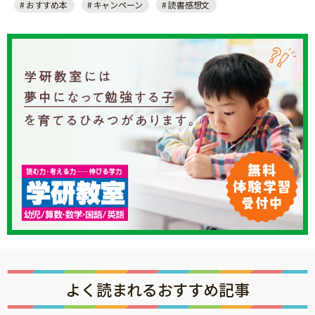
は4から始まる10桁の数字のコードです。（固有の
おすすめ本
キャンペーン
読書感想文
書籍出版物を発行形態別、1書目ごとに識別するユ
ニークなコードです。）
※購買証明が複数枚ある場合は、1枚の写真におさ
めてください。すべての購買証明の内容がはっき
り見えるように撮影してください。
※複数枚の購買証明を合算して1口として応募され
る場合、すべての購買証明の購入日がキャンペー
ン期間内であれば、異なる購入日時、店舗の組み
合わせでも結構です。
※写真は5MB未満になるようにしてください。
※応募条件を満たした購買証明の画像1枚、もしく
は合算すれば同条件を満たす複数枚1組の購買証明
を1口としてご応募いただけます。
※対象商品の記載が省略されている購買証明（児
童書／書籍 等）の場合、対象商品部分を〇で囲ん
よく読まれるおすすめ記事
でご応募ください。
※ご応募で使用された購買証明は賞品の進呈が完