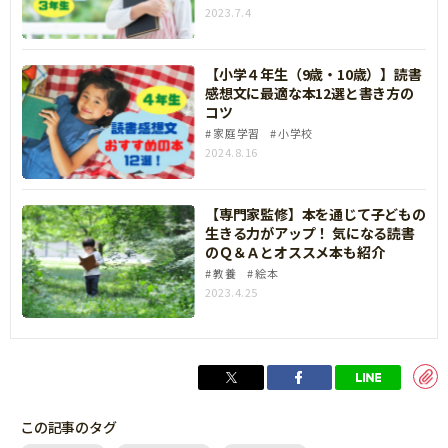
イル容量は1枚あたり5MB未満で保存してくださ
2023.7.4
い。
【小学４年生（9歳・10歳）】読書
《購買証明に関する注意点》
感想文に最適な本12選と書き方の
購買証明の情報が正しく認識できない場合、応募
コツ
は無効となります。必ず下記の撮り方をご確認の
家庭学習
小学校
2024.8.16
上、ご応募ください。
下記の有効な購入証明を、机などに置き、まっす
【専門家監修】本を通じて子どもの
ぐ撮影してください。
生きる力がアップ！ 気になる読書
のＱ＆Ａとオススメ本も紹介
・以下の情報が印字された購入証明が有効です。
教養
絵本
①購入店舗名
2023.4.25
②購入日時
③商品名（児童書／書籍 等でも可）
④単価
⑤ISBNコード（★）
この記事のタグ
★ISBNコードとは、978から始まる13桁、もしく