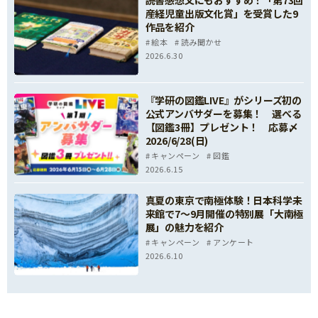
読書感想文にもおすすめ！「第73回
産経児童出版文化賞」を受賞した9
ー本規約の変更が、応募者様の一般の利益に適合
作品を紹介
するとき。
絵本
読み聞かせ
ー本規約の変更が、変更前の規約の目的に反せ
2026.6.30
ず、かつ、変更の必要性、変更後の内容の相当
性、その他の変更に係る事情に照らして合理的な
『学研の図鑑LIVE』がシリーズ初の
ものであるとき。
公式アンバサダーを募集！ 選べる
※本規約に定めのない事項については、当社の判
【図鑑3冊】プレゼント！ 応募〆
断により決定します。
2026/6/28(日)
※応募者様は、本キャンペーンの運用について事
キャンペーン
図鑑
2026.6.15
務局の運用方針に従うものとし、一切異議申立て
を行わないものとします。
真夏の東京で南極体験！日本科学未
※本キャンペーン事務局が不正と判断した場合に
来館で7～9月開催の特別展「大南極
は、ご応募を無効といたします。
展」の魅力を紹介
キャンペーン
アンケート
※ご応募の取り消しは承れません。
2026.6.10
※本キャンペーン応募の前提となるインターネッ
ト接続、端末利用方法等に関するお問い合わせに
はお答えいたしかねます。ご自身の責任と費用に
おいてご準備ください。