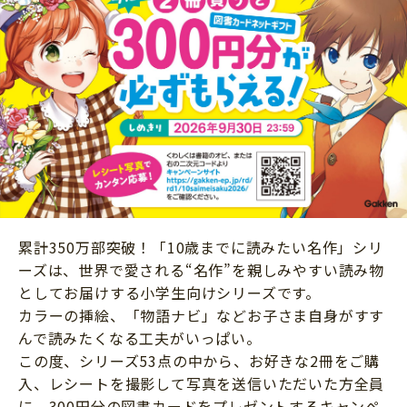
ニュース
ワーク・ドリル
小学5年生
小学6年生
こそだて生活
幼稚園・保育園
住まい
こそだてマンガ
小学校
ファッション・美容
科学・プログラミング
行事・イベント
教育・学習
トラブル
絵本・読み聞かせ
親子でいっしょに
自由研究・工作
人間関係
累計350万部突破！「10歳までに読みたい名作」シリ
読書感想文
ーズは、世界で愛される“名作”を親しみやすい読み物
おでかけ
本・読書
としてお届けする小学生向けシリーズです。
家族
カラーの挿絵、「物語ナビ」などお子さま自身がすす
運動・あそび・ゲーム
料理
んで読みたくなる工夫がいっぱい。
英語
この度、シリーズ53点の中から、お好きな2冊をご購
マネー
入、レシートを撮影して写真を送信いただいた方全員
習い事
健康
に、300円分の図書カードをプレゼントするキャンペ