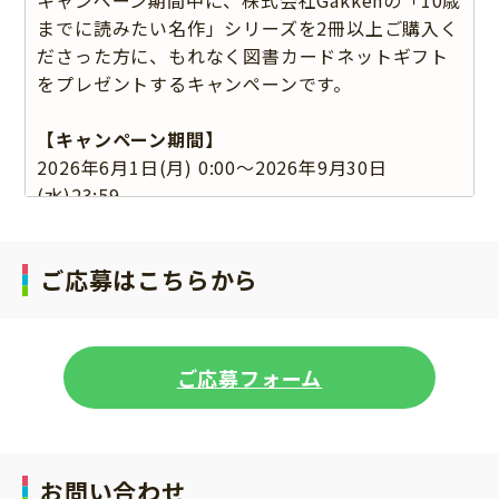
までに読みたい名作」シリーズを2冊以上ご購入く
ださった方に、もれなく図書カードネットギフト
をプレゼントするキャンペーンです。
【キャンペーン期間】
2026年6月1日(月) 0:00～2026年9月30日
(水)23:59
※ネット通販をご利用の場合、購買証明(明細書
等)の決済完了（発送完了）日時がキャンペーン期
ご応募はこちらから
間内であること。
【賞品】
図書カードNEXTネットギフト300円分
ご応募フォーム
※「図書カードネットギフト」は、デジタルギフ
トです。
※「図書カードネットギフト」の詳細は、
「図書
カードNEXTご利用約款」
をご確認ください。
お問い合わせ