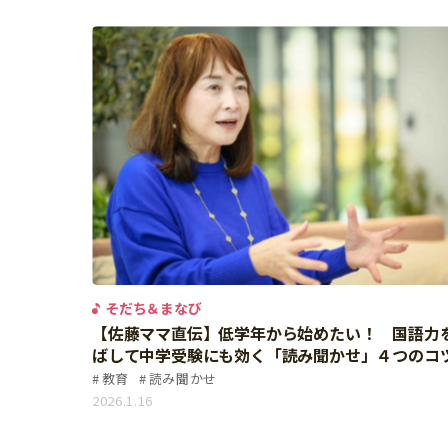
イベント
そだち＆まなび
小学3年生
小学4年生
ニュース
ワーク・ドリル
小学5年生
小学6年生
こそだて生活
幼稚園・保育園
住まい
こそだてマンガ
小学校
ファッション・美容
科学・プログラミング
行事・イベント
教育・学習
トラブル
絵本・読み聞かせ
親子でいっしょに
自由研究・工作
人間関係
そだち＆まなび
読書感想文
おでかけ
【佐藤ママ直伝】低学年から始めたい！ 国語力
本・読書
ばして中学受験にも効く「読み聞かせ」４つのコ
家族
教育
読み聞かせ
運動・あそび・ゲーム
料理
2026.1.16
英語
マネー