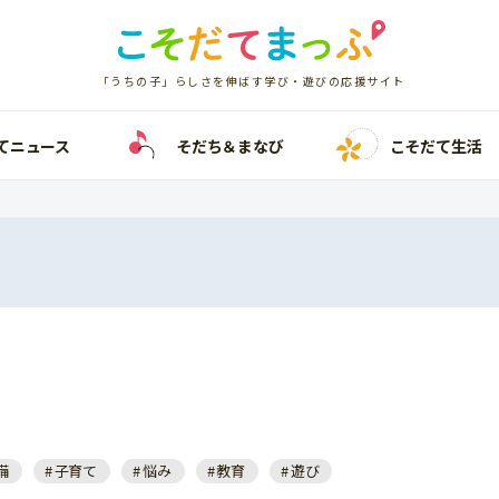
「うちの子」らしさを伸ばす学び・遊びの応援サイト
てニュース
そだち＆まなび
こそだて生活
備
子育て
悩み
教育
遊び