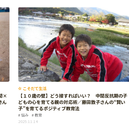
こそだて生活
間×
【１０歳の壁】どう接すればいい？ 中間反抗期の子
さん
どもの心を育てる親の対応術／藤田敦子さんの“賢い
子”を育てるポジティブ教育法
悩み
教育
2025.11.14