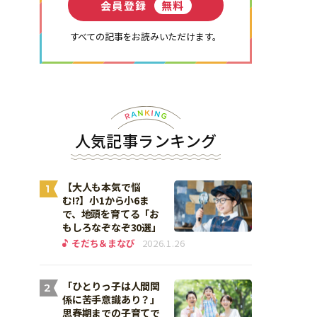
会員登録
無料
すべての記事をお読みいただけます。
人気記事ランキング
【大人も本気で悩
1
む!?】小1から小6ま
で、地頭を育てる「お
もしろなぞなぞ30選」
そだち＆まなび
2026.1.26
「ひとりっ子は人間関
2
係に苦手意識あり？」
思春期までの子育てで