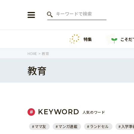
特集
こそだ
会員登録
ログイン
HOME
教育
教育
年齢から探す
0歳
1歳
特集
2歳
3歳
KEYWORD
人気のワード
年中
年長
こそだてニュース
ママ友
マンガ連載
ランドセル
入学準
小学1年生
小学2年生