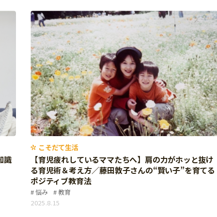
こそだて生活
知識
【育児疲れしているママたちへ】肩の力がホッと抜け
る育児術＆考え方／藤田敦子さんの“賢い子”を育てる
ポジティブ教育法
悩み
教育
2025.8.15