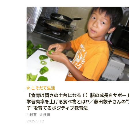
こそだて生活
【食育は賢さの土台になる！】脳の成長をサポー
学習効率を上げる食べ物とは⁉／藤田敦子さんの“
子”を育てるポジティブ教育法
教育
食育
2025.9.12