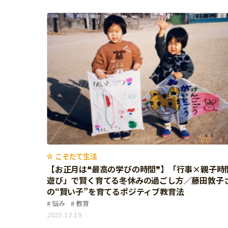
習い事
健康
知育
こそだて生活
【お正月は❝最高の学びの時間❞】「行事×親子時
遊び」で賢く育てる冬休みの過ごし方／藤田敦子
の“賢い子”を育てるポジティブ教育法
悩み
教育
「こそだてまっぷ」とは
2025.12.19
サイトのご利⽤にあたって