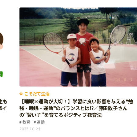
こそだて生活
生も
【睡眠×運動が大切！】学習に良い影響を与える❝勉
家イ
強・睡眠・運動❞のバランスとは⁉／藤田敦子さん
の“賢い子”を育てるポジティブ教育法
教育
運動
2025.10.24