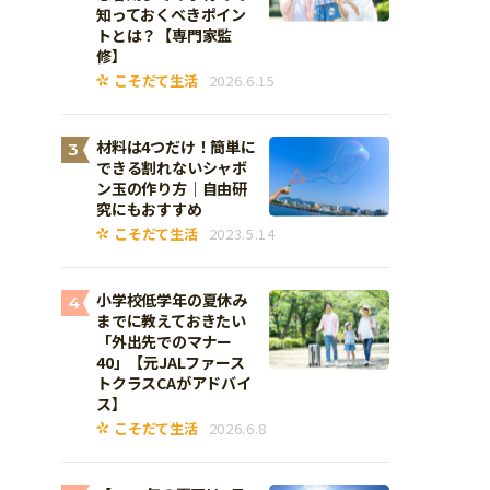
知っておくべきポイン
トとは？【専門家監
修】
こそだて生活
2026.6.15
材料は4つだけ！簡単に
3
できる割れないシャボ
ン玉の作り方｜自由研
究にもおすすめ
こそだて生活
2023.5.14
小学校低学年の夏休み
4
までに教えておきたい
「外出先でのマナー
40」【元JALファース
トクラスCAがアドバイ
ス】
こそだて生活
2026.6.8