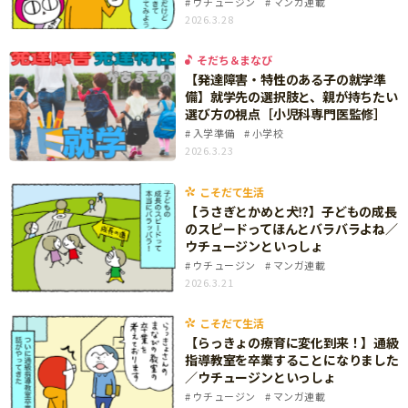
ウチュージン
マンガ連載
ニュース
2026.3.28
ワーク・ドリル
小学5年生
小学6年生
こそだて生活
幼稚園・保育園
そだち＆まなび
住まい
こそだてマンガ
【発達障害・特性のある子の就学準
小学校
備】就学先の選択肢と、親が持ちたい
ファッション・美容
選び方の視点［小児科専門医監修］
科学・プログラミング
入学準備
小学校
行事・イベント
2026.3.23
教育・学習
トラブル
絵本・読み聞かせ
こそだて生活
親子でいっしょに
【うさぎとかめと犬⁉】子どもの成長
自由研究・工作
のスピードってほんとバラバラよね／
人間関係
ウチュージンといっしょ
読書感想文
ウチュージン
マンガ連載
おでかけ
2026.3.21
本・読書
家族
運動・あそび・ゲーム
こそだて生活
料理
【らっきょの療育に変化到来！】通級
英語
指導教室を卒業することになりました
マネー
／ウチュージンといっしょ
習い事
ウチュージン
マンガ連載
健康