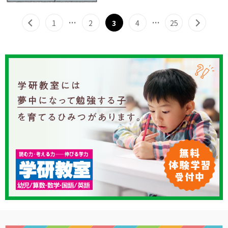
…
…
1
2
3
4
25