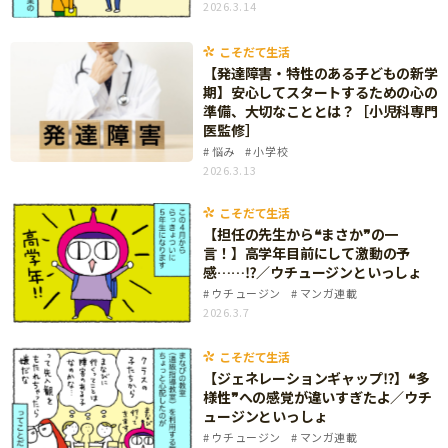
2026.3.14
知育
こそだて生活
【発達障害・特性のある子どもの新学
期】安心してスタートするための心の
準備、大切なこととは？［小児科専門
医監修］
悩み
小学校
2026.3.13
こそだて生活
【担任の先生から❝まさか❞の一
言！】高学年目前にして激動の予
感……⁉／ウチュージンといっしょ
ウチュージン
マンガ連載
2026.3.7
こそだて生活
【ジェネレーションギャップ⁉】❝多
様性❞への感覚が違いすぎたよ／ウチ
ュージンといっしょ
「こそだてまっぷ」とは
ウチュージン
マンガ連載