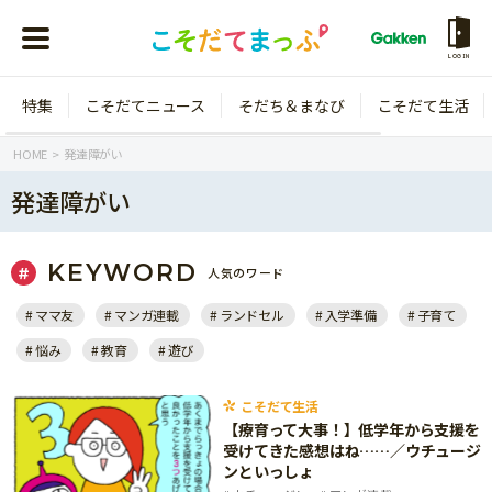
LOGIN
特集
こそだてニュース
そだち＆まなび
こそだて生活
会員登録
ログイン
HOME
発達障がい
発達障がい
KEYWORD
人気のワード
年齢から探す
ママ友
マンガ連載
ランドセル
入学準備
子育て
0歳
1歳
悩み
教育
遊び
特集
2歳
3歳
年中
年長
こそだて生活
こそだてニュース
【療育って大事！】低学年から支援を
小学1年生
小学2年生
受けてきた感想はね……／ウチュージ
イベント
ンといっしょ
そだち＆まなび
小学3年生
小学4年生