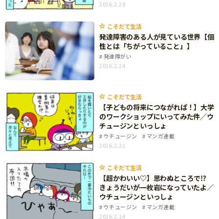
2026.2.28
サイトのご利⽤にあたって
こそだて生活
個⼈情報について
発達障害のある人が見ている世界【個
お問い合わせ
性とは「ちがっていること」】
発達障がい
2026.2.24
こそだて生活
【子どもの将来につながれば！】大学
のワークショップにいってみた件／ウ
チュージンといっしょ
ウチュージン
マンガ連載
2026.2.21
こそだて生活
【超かわいい♡】思わぬところで⁉
きょうだいが一枚岩になっていたよ／
ウチュージンといっしょ
ウチュージン
マンガ連載
2026.2.14