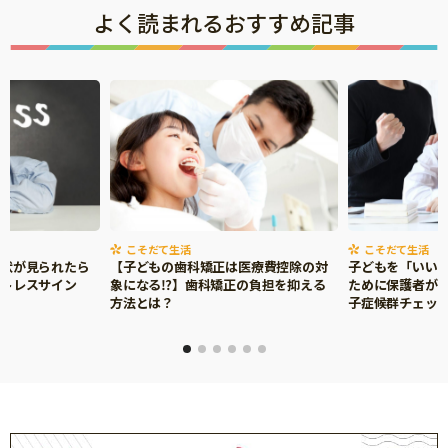
よく読まれるおすすめ記事
こそだて生活
こそだて生活
症状が見られたら
【子どもの歯科矯正は医療費控除の対
子どもを「いい
ストレスサイン
象になる⁉】歯科矯正の負担を抑える
ために保護者がで
方法とは？
子症候群チェッ