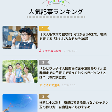
人気記事ランキング
1
【大人も本気で悩む!?】小1から小6まで、地頭
を育てる「おもしろなぞなぞ30選」
そだち＆まなび
2026.1.26
2
「ひとりっ子は人間関係に苦手意識あり？」思
春期までの子育てで知っておくべきポイントと
は？【専門家監修】
こそだて生活
2026.6.15
3
材料は4つだけ！簡単にできる割れないシャボン
玉の作り方｜自由研究にもおすすめ