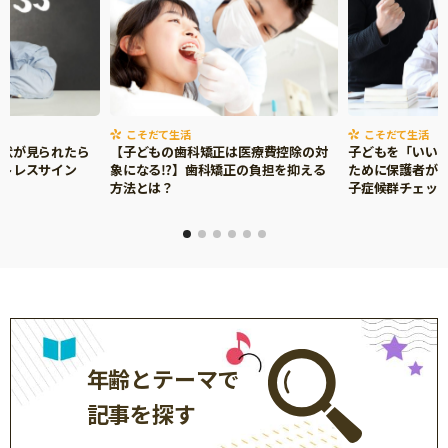
サイトのご利⽤にあたって
個⼈情報について
お問い合わせ
こそだて生活
こそだて生活
症状が見られたら
【子どもの歯科矯正は医療費控除の対
子どもを「いい
ストレスサイン
象になる⁉】歯科矯正の負担を抑える
ために保護者がで
方法とは？
子症候群チェッ
年齢とテーマで
記事を探す