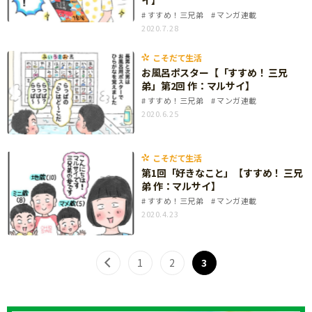
イ】
ニュース
すすめ！三兄弟
マンガ連載
ワーク・ドリル
小学5年生
小学6年生
こそだて生活
2020.7.28
幼稚園・保育園
住まい
こそだて生活
こそだてマンガ
小学校
お風呂ポスター【「すすめ！ 三兄
ファッション・美容
弟」第2回 作：マルサイ】
科学・プログラミング
すすめ！三兄弟
マンガ連載
行事・イベント
2020.6.25
教育・学習
トラブル
絵本・読み聞かせ
親子でいっしょに
こそだて生活
自由研究・工作
第1回「好きなこと」【すすめ！ 三兄
人間関係
弟 作：マルサイ】
読書感想文
すすめ！三兄弟
マンガ連載
おでかけ
2020.4.23
本・読書
家族
運動・あそび・ゲーム
料理
1
2
3
英語
マネー
習い事
健康