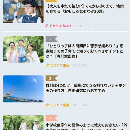
【大人も本気で悩む!?】小1から小6まで、地頭
を育てる「おもしろなぞなぞ30選」
そだち＆まなび
2026.1.26
2
「ひとりっ子は人間関係に苦手意識あり？」思
春期までの子育てで知っておくべきポイントと
は？【専門家監修】
こそだて生活
2026.6.15
3
材料は4つだけ！簡単にできる割れないシャボン
玉の作り方｜自由研究にもおすすめ
こそだて生活
2023.5.14
4
小学校低学年の夏休みまでに教えておきたい「外