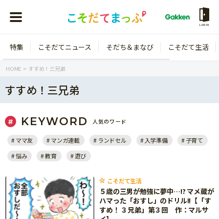
LOGIN
特集
こそだてニュース
そだち＆まなび
こそだて生活
会員登録
ログイン
HOME
すすめ！三兄弟
すすめ！三兄弟
KEYWORD
人気のワード
年齢から探す
ママ友
マンガ連載
ランドセル
入学準備
子育て
0歳
1歳
悩み
教育
遊び
特集
2歳
3歳
年中
年長
こそだて生活
こそだてニュース
５歳の三男が勉強に夢中…!? マメ蔵が
小学1年生
小学2年生
ハマった「おすし」のドリル!!【「す
イベント
すめ！ ３兄弟」第３回 作：マルサ
そだち＆まなび
小学3年生
小学4年生