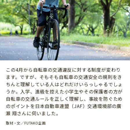
ニュース
ワーク・ドリル
小学5年生
小学6年生
こそだて生活
幼稚園・保育園
住まい
こそだてマンガ
小学校
ファッション・美容
科学・プログラミング
行事・イベント
教育・学習
トラブル
絵本・読み聞かせ
親子でいっしょに
この4月から自転車の交通違反に対する制度が変わり
自由研究・工作
人間関係
ます。ですが、そもそも自転車の交通安全の規則をき
読書感想文
ちんと理解している人はどれだけいらっしゃるでしょ
おでかけ
うか。入学、進級を控えた小学生やその保護者の方が
本・読書
家族
自転車の交通ルールを正しく理解し、事故を防ぐため
運動・あそび・ゲーム
のポイントを日本自動車連盟（JAF）交通環境部の廣
料理
英語
瀬 翔さんに伺いました。
マネー
習い事
取材・文／FUTAKO企画
健康