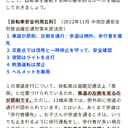
ここで、自転車を運転する際の基本的なルールを確認
しておきましょう。
【自転車安全利用五則】
（2022年11月 中央交通安全
対策会議交通対策本部決定）
１ 車道が原則、左側を通行／歩道は例外、歩行者を優
先
２ 交差点では信号と一時停止を守って、安全確認
３ 夜間はライトを点灯
４ 飲酒運転は禁止
５ ヘルメットを着用
１の車道走行について、自転車は道路交通法上「車
両」と位置づけられているため、
車道の左側を走るの
が原則です。
ただし、13歳未満では、例外的に歩道の
通行が認められています。とはいえ、あくまで歩道は
「歩行者優先」。お子さんが歩道を通るときは、いつ
でも止まれるように徐行運転をし、歩行者が多い場合