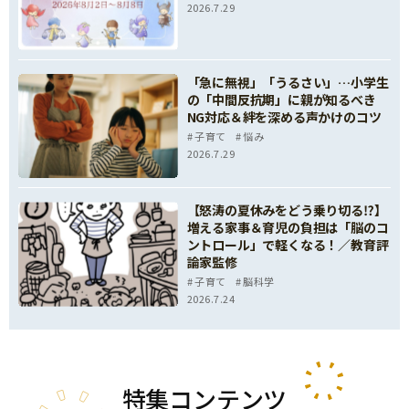
2026.7.29
「急に無視」「うるさい」…小学生
の「中間反抗期」に親が知るべき
NG対応＆絆を深める声かけのコツ
子育て
悩み
2026.7.29
【怒涛の夏休みをどう乗り切る⁉】
増える家事＆育児の負担は「脳のコ
ントロール」で軽くなる！／教育評
論家監修
子育て
脳科学
2026.7.24
特集
コンテンツ