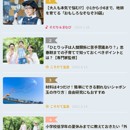
1
【大人も本気で悩む!?】小1から小6まで、地頭
を育てる「おもしろなぞなぞ30選」
そだち＆まなび
2026.1.26
2
「ひとりっ子は人間関係に苦手意識あり？」思
春期までの子育てで知っておくべきポイントと
は？【専門家監修】
こそだて生活
2026.6.15
3
材料は4つだけ！簡単にできる割れないシャボン
玉の作り方｜自由研究にもおすすめ
こそだて生活
2023.5.14
4
小学校低学年の夏休みまでに教えておきたい「外