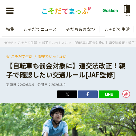
LOGIN
特集
こそだてニュース
そだち＆まなび
こそだて生活
会員登録
ログイン
HOME
こそだて生活
親子でいっしょに
【自転車も罰金対象に】道交法改正！親子で
こそだて生活
親子でいっしょに
【自転車も罰金対象に】道交法改正！親
子で確認したい交通ルール[JAF監修]
年齢から探す
更新日：
2026.3.9
公開日：
2026.3.9
0歳
1歳
特集
2歳
3歳
年中
年長
こそだてニュース
小学1年生
小学2年生
イベント
そだち＆まなび
小学3年生
小学4年生