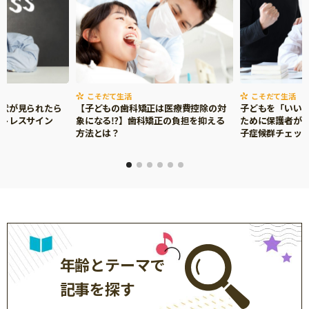
こそだて生活
こそだて生活
症状が見られたら
【子どもの歯科矯正は医療費控除の対
子どもを「いい
ストレスサイン
象になる⁉】歯科矯正の負担を抑える
ために保護者がで
方法とは？
子症候群チェッ
年齢とテーマで
記事を探す