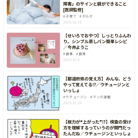
障害」のサインと親ができること
[医師監修]
子育て
からだ
2025.12.15
【せいろでおやつ】しっとりふんわ
り。シンプル蒸しパン簡単レシピ
／今井ようこ
食事
食育
2025.12.9
【都道府県の覚え方】みんな、どう
やって覚えてる⁉／ウチュージンと
いっしょ
ウチュージン
マンガ連載
2025.12.20
【視力が❝上がった❞⁉】検査の受け
方を理解するっていうのが関門だっ
たんだね／ウチュージンといっしょ