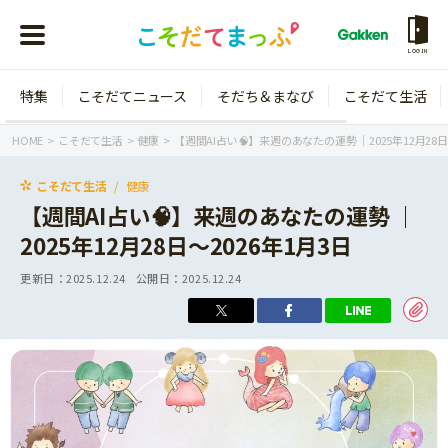
LOGIN
特集
こそだてニュース
そだち＆まなび
こそだて生活
会員登録
ログイン
HOME
こそだて生活
健康
【週間AI占い🧠】来週のあなたの運勢 ｜2025年12月28日
こそだて生活
健康
【週間AI占い🧠】来週のあなたの運勢 ｜
2025年12月28日〜2026年1月3日
年齢から探す
更新日：
2025.12.24
公開日：
2025.12.24
0歳
1歳
特集
2歳
3歳
年中
年長
こそだてニュース
小学1年生
小学2年生
イベント
そだち＆まなび
小学3年生
小学4年生