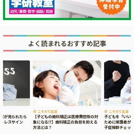
よく読まれるおすすめ記事
こそだて生活
こそだて生活
症状が見られたら
【子どもの歯科矯正は医療費控除の対
子どもを「いい
ストレスサイン
象になる⁉】歯科矯正の負担を抑える
ために保護者がで
方法とは？
子症候群チェッ