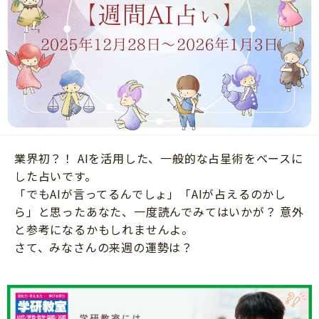
ニュース
ワーク・ドリル
小学5年生
小学6年生
こそだて生活
幼稚園・保育園
住まい
こそだてマンガ
小学校
ファッション・美容
科学・プログラミング
行事・イベント
教育・学習
トラブル
絵本・読み聞かせ
業界初？！ AIを活用した、一般的な占星術をベースに
親子でいっしょに
自由研究・工作
した占いです。
人間関係
「でもAIが言ってるんでしょ」「AIが占えるのかし
読書感想文
ら」と思ったあなた、一度読んでみてはいかが？ 意外
おでかけ
本・読書
と参考になるかもしれませんよ。
家族
さて、みなさんの来週の運勢は？
運動・あそび・ゲーム
料理
英語
マネー
習い事
健康