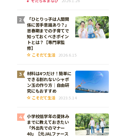
そだち＆まなび
2026.1.26
「ひとりっ子は人間関
2
係に苦手意識あり？」
思春期までの子育てで
知っておくべきポイン
トとは？【専門家監
修】
こそだて生活
2026.6.15
材料は4つだけ！簡単に
3
できる割れないシャボ
ン玉の作り方｜自由研
究にもおすすめ
こそだて生活
2023.5.14
小学校低学年の夏休み
4
までに教えておきたい
「外出先でのマナー
40」【元JALファース