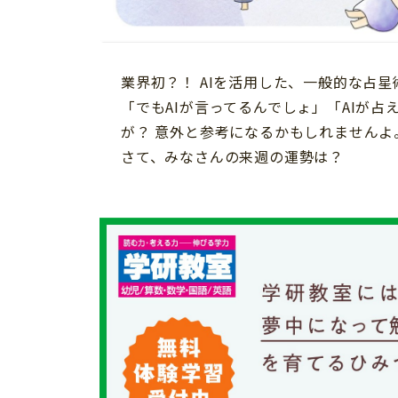
習い事
健康
知育
業界初？！ AIを活用した、一般的な占
「でもAIが言ってるんでしょ」「AIが
が？ 意外と参考になるかもしれませんよ
さて、みなさんの来週の運勢は？
「こそだてまっぷ」とは
サイトのご利⽤にあたって