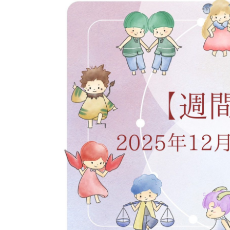
イベント
そだち＆まなび
小学3年生
小学4年生
ニュース
ワーク・ドリル
小学5年生
小学6年生
こそだて生活
幼稚園・保育園
住まい
こそだてマンガ
小学校
ファッション・美容
科学・プログラミング
行事・イベント
教育・学習
トラブル
絵本・読み聞かせ
親子でいっしょに
自由研究・工作
人間関係
読書感想文
おでかけ
本・読書
家族
運動・あそび・ゲーム
料理
英語
マネー