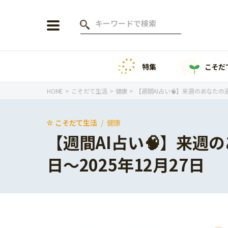
特集
こそだ
会員登録
ログイン
HOME
こそだて生活
健康
【週間AI占い🧠】来週のあなたの運勢
こそだて生活
健康
【週間AI占い🧠】来週の
年齢から探す
日〜2025年12月27日
0歳
1歳
特集
2歳
3歳
年中
年長
こそだてニュース
小学1年生
小学2年生