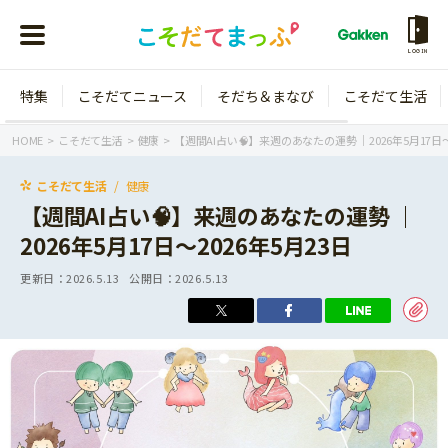
LOGIN
特集
こそだてニュース
そだち＆まなび
こそだて生活
会員登録
ログイン
HOME
こそだて生活
健康
【週間AI占い🧠】来週のあなたの運勢 ｜2026年5月17日〜
こそだて生活
健康
【週間AI占い🧠】来週のあなたの運勢 ｜
2026年5月17日〜2026年5月23日
年齢から探す
更新日：
2026.5.13
公開日：
2026.5.13
0歳
1歳
特集
2歳
3歳
年中
年長
こそだてニュース
小学1年生
小学2年生
イベント
そだち＆まなび
小学3年生
小学4年生