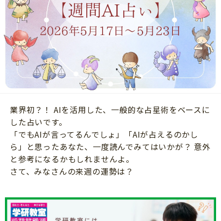
ニュース
ワーク・ドリル
小学5年生
小学6年生
こそだて生活
幼稚園・保育園
住まい
こそだてマンガ
小学校
ファッション・美容
科学・プログラミング
行事・イベント
教育・学習
トラブル
絵本・読み聞かせ
業界初？！ AIを活用した、一般的な占星術をベースに
親子でいっしょに
自由研究・工作
した占いです。
人間関係
「でもAIが言ってるんでしょ」「AIが占えるのかし
読書感想文
ら」と思ったあなた、一度読んでみてはいかが？ 意外
おでかけ
本・読書
と参考になるかもしれませんよ。
家族
さて、みなさんの来週の運勢は？
運動・あそび・ゲーム
料理
英語
マネー
習い事
健康