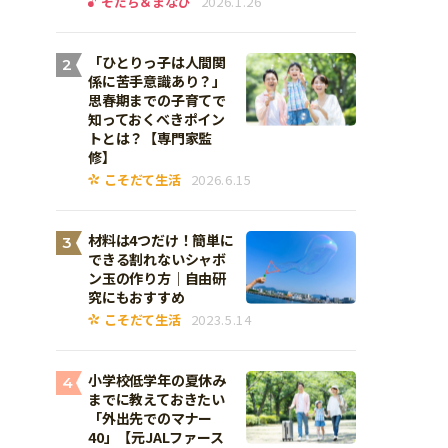
そだち＆まなび
2026.1.26
「ひとりっ子は人間関
2
係に苦手意識あり？」
思春期までの子育てで
知っておくべきポイン
トとは？【専門家監
修】
こそだて生活
2026.6.15
材料は4つだけ！簡単に
3
できる割れないシャボ
ン玉の作り方｜自由研
究にもおすすめ
こそだて生活
2023.5.14
小学校低学年の夏休み
4
までに教えておきたい
「外出先でのマナー
40」【元JALファース