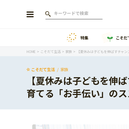
特集
こそだ
会員登録
ログイン
HOME
こそだて生活
家族
【夏休みは子どもを伸ばすチャン
こそだて生活
家族
【夏休みは子どもを伸ば
年齢から探す
育てる「お手伝い」のス
0歳
1歳
特集
2歳
3歳
年中
年長
こそだてニュース
小学1年生
小学2年生