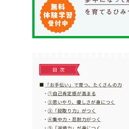
個⼈情報について
お問い合わせ
目次
「お手伝い」で育つ、たくさんの力
➀自己肯定感が高まる
②思いやり、優しさが身につく
③「段取り力」がつく
④集中力・忍耐力がつく
⑤「逆境力」が身につく