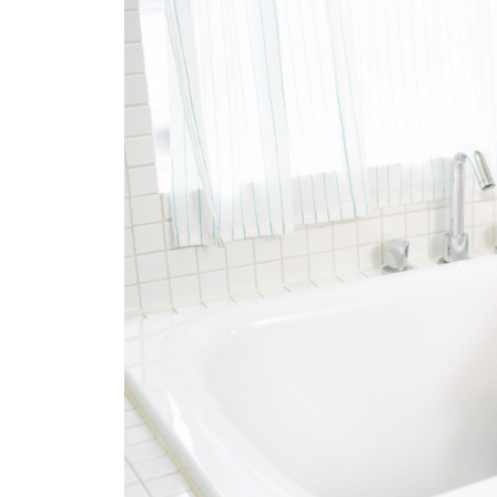
イベント
そだち＆まなび
小学3年生
小学4年生
ニュース
ワーク・ドリル
小学5年生
小学6年生
こそだて生活
幼稚園・保育園
住まい
こそだてマンガ
小学校
ファッション・美容
科学・プログラミング
行事・イベント
教育・学習
トラブル
絵本・読み聞かせ
親子でいっしょに
自由研究・工作
人間関係
読書感想文
おでかけ
本・読書
家族
運動・あそび・ゲーム
料理
英語
マネー