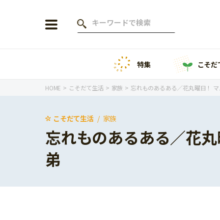
特集
こそだ
会員登録
ログイン
HOME
こそだて生活
家族
忘れものあるある／花丸曜日！ 
こそだて生活
家族
忘れものあるある／花丸
年齢から探す
弟
0歳
1歳
特集
2歳
3歳
年中
年長
こそだてニュース
小学1年生
小学2年生