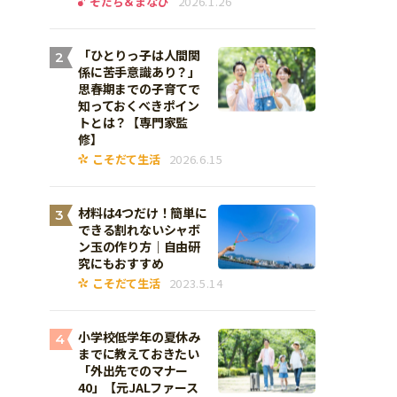
そだち＆まなび
2026.1.26
「ひとりっ子は人間関
2
係に苦手意識あり？」
思春期までの子育てで
知っておくべきポイン
トとは？【専門家監
修】
こそだて生活
2026.6.15
材料は4つだけ！簡単に
3
できる割れないシャボ
ン玉の作り方｜自由研
究にもおすすめ
こそだて生活
2023.5.14
小学校低学年の夏休み
4
までに教えておきたい
「外出先でのマナー
40」【元JALファース