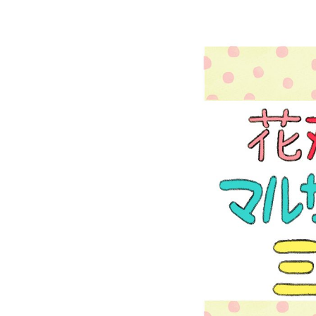
イベント
そだち＆まなび
小学3年生
小学4年生
ニュース
ワーク・ドリル
小学5年生
小学6年生
こそだて生活
幼稚園・保育園
住まい
こそだてマンガ
小学校
ファッション・美容
科学・プログラミング
行事・イベント
教育・学習
トラブル
絵本・読み聞かせ
親子でいっしょに
自由研究・工作
人間関係
読書感想文
おでかけ
本・読書
家族
運動・あそび・ゲーム
料理
英語
マネー