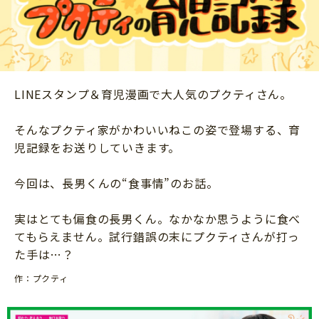
ニュース
ワーク・ドリル
小学5年生
小学6年生
こそだて生活
幼稚園・保育園
住まい
こそだてマンガ
小学校
ファッション・美容
LINEスタンプ＆育児漫画で大人気のプクティさん。
科学・プログラミング
行事・イベント
教育・学習
そんなプクティ家がかわいいねこの姿で登場する、育
トラブル
児記録をお送りしていきます。
絵本・読み聞かせ
親子でいっしょに
自由研究・工作
今回は、長男くんの“食事情”のお話。
人間関係
読書感想文
おでかけ
実はとても偏食の長男くん。なかなか思うように食べ
本・読書
てもらえません。試行錯誤の末にプクティさんが打っ
家族
運動・あそび・ゲーム
た手は…？
料理
英語
作：プクティ
マネー
習い事
健康