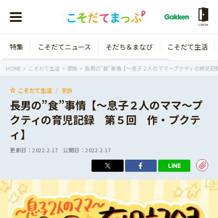
LOGIN
特集
こそだてニュース
そだち＆まなび
こそだて生活
会員登録
ログイン
HOME
こそだて生活
家族
長男の”食”事情【～息子２人のママ～プクティの育児記
こそだて生活
家族
長男の”食”事情【～息子２人のママ～プ
クティの育児記録 第５回 作・プクテ
年齢から探す
ィ】
0歳
1歳
更新日：
2022.2.17
公開日：
2022.2.17
特集
2歳
3歳
年中
年長
こそだてニュース
小学1年生
小学2年生
イベント
そだち＆まなび
小学3年生
小学4年生