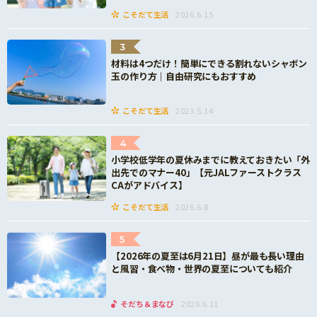
こそだて生活
2026.6.15
3
材料は4つだけ！簡単にできる割れないシャボン
玉の作り方｜自由研究にもおすすめ
こそだて生活
2023.5.14
4
小学校低学年の夏休みまでに教えておきたい「外
出先でのマナー40」【元JALファーストクラス
CAがアドバイス】
こそだて生活
2026.6.8
5
【2026年の夏至は6月21日】昼が最も長い理由
と風習・食べ物・世界の夏至についても紹介
そだち＆まなび
2026.6.11