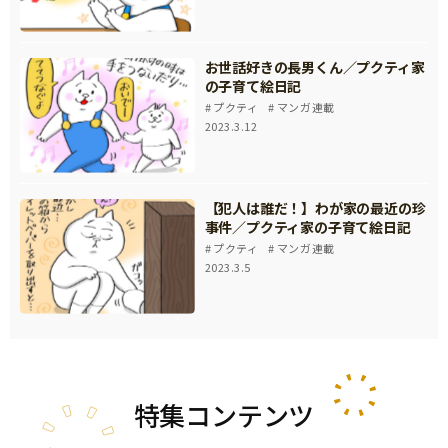
お世話好きの長男くん／プクティ家
の子育て絵日記
プクティ
マンガ連載
2023.3.12
【犯人は誰だ！】わが家の最近の珍
事件／プクティ家の子育て絵日記
プクティ
マンガ連載
2023.3.5
特集
コンテンツ