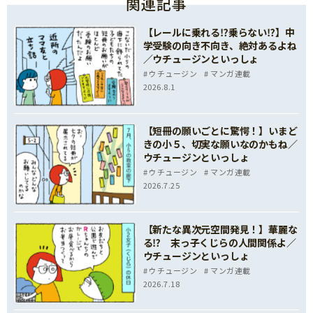
関連記事
【レールに乗れる⁉乗らない⁉】中
学受験の向き不向き、絶対あるよね
／ウチュージンといっしょ
ウチュージン
マンガ連載
2026.8.1
【短冊の願いごとに驚愕！】いまど
きの小５、切実な願いなのかもね／
ウチュージンといっしょ
ウチュージン
マンガ連載
2026.7.25
【新たな異次元空間発見！】華麗な
る⁉ 末っ子くじらの人間関係よ／
ウチュージンといっしょ
ウチュージン
マンガ連載
2026.7.18