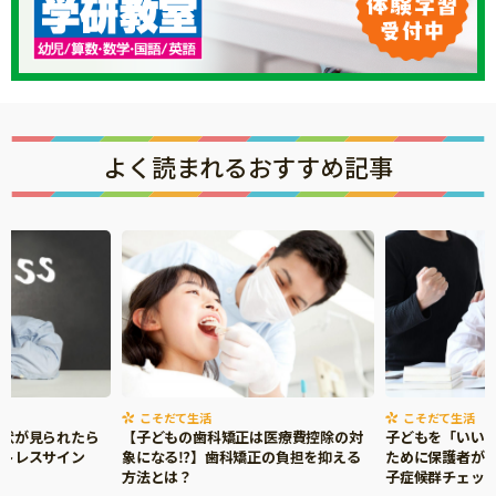
よく読まれるおすすめ記事
こそだて生活
こそだて生活
症状が見られたら
【子どもの歯科矯正は医療費控除の対
子どもを「いい
ストレスサイン
象になる⁉】歯科矯正の負担を抑える
ために保護者がで
方法とは？
子症候群チェッ