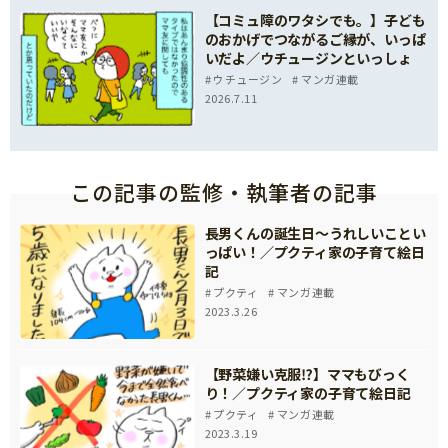
【コミュ障のワタシでも。】子ども
のおかげでつながるご縁が、いっぱ
いだよ／ウチュージンといっしょ
ウチュージン
マンガ連載
2026.7.11
この記事の監修・執筆者の記事
長男くんの誕生日～うれしいことい
っぱい！／プクティ家の子育て絵日
記
プクティ
マンガ連載
2023.3.26
【野菜嫌い克服⁉】ママもびっく
り！／プクティ家の子育て絵日記
プクティ
マンガ連載
2023.3.19