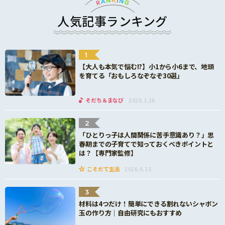
人気記事ランキング
1
【大人も本気で悩む!?】小1から小6まで、地頭
を育てる「おもしろなぞなぞ30選」
そだち＆まなび
2026.1.26
2
「ひとりっ子は人間関係に苦手意識あり？」思
春期までの子育てで知っておくべきポイントと
は？【専門家監修】
こそだて生活
2026.6.15
3
材料は4つだけ！簡単にできる割れないシャボン
玉の作り方｜自由研究にもおすすめ