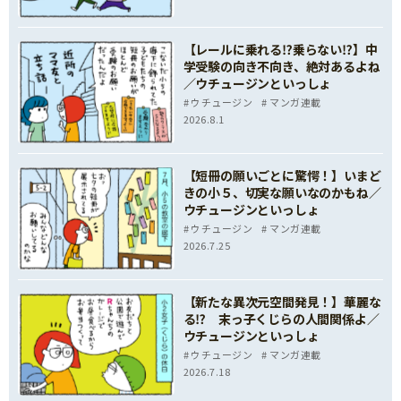
【レールに乗れる⁉乗らない⁉】中
学受験の向き不向き、絶対あるよね
／ウチュージンといっしょ
ウチュージン
マンガ連載
2026.8.1
【短冊の願いごとに驚愕！】いまど
きの小５、切実な願いなのかもね／
ウチュージンといっしょ
ウチュージン
マンガ連載
2026.7.25
【新たな異次元空間発見！】華麗な
る⁉ 末っ子くじらの人間関係よ／
ウチュージンといっしょ
ウチュージン
マンガ連載
2026.7.18