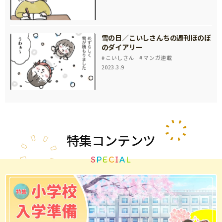
雪の日／こいしさんちの週刊ほのぼ
のダイアリー
こいしさん
マンガ連載
2023.3.9
特集
コンテンツ
S
P
E
C
I
A
L