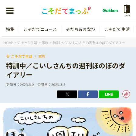
LOGIN
特集
こそだてニュース
そだち＆まなび
こそだて生活
会員登録
ログイン
HOME
こそだて生活
家族
特訓中／こいしさんちの週刊ほのぼのダイアリー
こそだて生活
家族
特訓中／こいしさんちの週刊ほのぼのダ
イアリー
年齢から探す
更新日：
2023.3.2
公開日：
2023.3.2
0歳
1歳
特集
2歳
3歳
年中
年長
こそだてニュース
小学1年生
小学2年生
イベント
そだち＆まなび
小学3年生
小学4年生