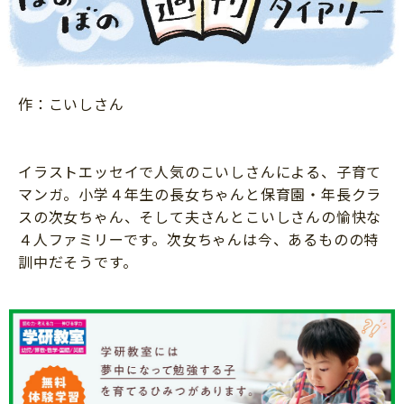
ニュース
ワーク・ドリル
小学5年生
小学6年生
こそだて生活
幼稚園・保育園
住まい
こそだてマンガ
小学校
作：こいしさん
ファッション・美容
科学・プログラミング
行事・イベント
教育・学習
イラストエッセイで人気のこいしさんによる、子育て
トラブル
絵本・読み聞かせ
マンガ。小学４年生の長女ちゃんと保育園・年長クラ
親子でいっしょに
スの次女ちゃん、そして夫さんとこいしさんの愉快な
自由研究・工作
人間関係
４人ファミリーです。次女ちゃんは今、あるものの特
読書感想文
訓中だそうです。
おでかけ
本・読書
家族
運動・あそび・ゲーム
料理
英語
マネー
習い事
健康