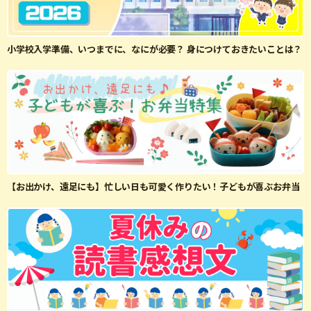
小学校入学準備、いつまでに、なにが必要？ 身につけておきたいことは？
【お出かけ、遠足にも】忙しい日も可愛く作りたい！子どもが喜ぶお弁当