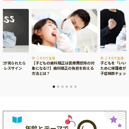
こそだて生活
こそだて生活
症状が見られたら
【子どもの歯科矯正は医療費控除の対
子どもを「いい
ストレスサイン
象になる⁉】歯科矯正の負担を抑える
ために保護者がで
方法とは？
子症候群チェッ
年齢とテーマで