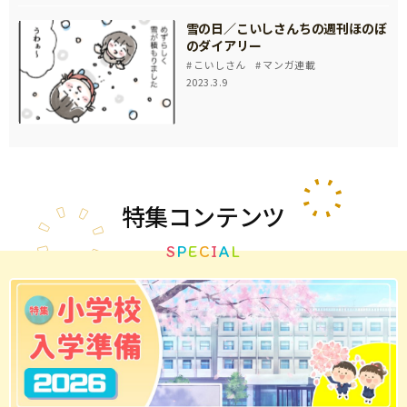
雪の日／こいしさんちの週刊ほのぼ
のダイアリー
こいしさん
マンガ連載
2023.3.9
特集
コンテンツ
S
P
E
C
I
A
L