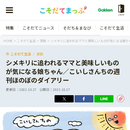
LOGIN
特集
こそだてニュース
そだち＆まなび
こそだて生活
会員登録
ログイン
HOME
こそだて生活
家族
シメキリに追われるママと美味しいものが気になる娘ち
こそだて生活
家族
シメキリに追われるママと美味しいもの
が気になる娘ちゃん／こいしさんちの週
年齢から探す
刊ほのぼのダイアリー
0歳
1歳
更新日：
2022.10.27
公開日：
2022.10.27
特集
2歳
3歳
年中
年長
こそだてニュース
小学1年生
小学2年生
イベント
そだち＆まなび
小学3年生
小学4年生