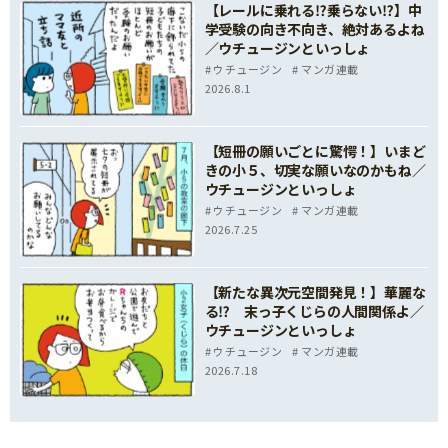
【レールに乗れる⁉乗らない⁉】中
学受験の向き不向き、絶対あるよね
／ウチュージンといっしょ
ウチュージン
マンガ連載
2026.8.1
【短冊の願いごとに驚愕！】いまど
きの小５、切実な願いなのかもね／
ウチュージンといっしょ
ウチュージン
マンガ連載
2026.7.25
【新たな異次元空間発見！】華麗な
る⁉ 末っ子くじらの人間関係よ／
ウチュージンといっしょ
ウチュージン
マンガ連載
2026.7.18