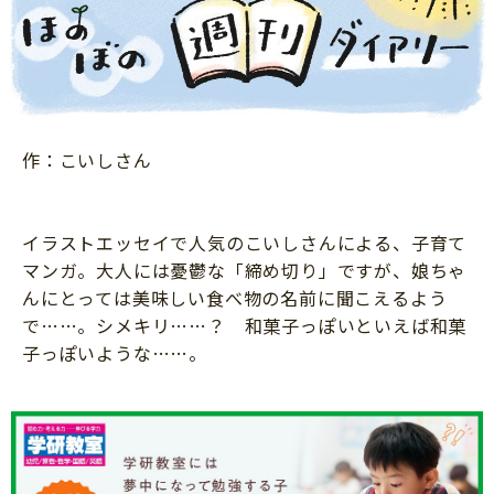
ニュース
ワーク・ドリル
小学5年生
小学6年生
こそだて生活
幼稚園・保育園
住まい
こそだてマンガ
小学校
ファッション・美容
科学・プログラミング
作：こいしさん
行事・イベント
教育・学習
トラブル
絵本・読み聞かせ
イラストエッセイで人気のこいしさんによる、子育て
親子でいっしょに
マンガ。大人には憂鬱な「締め切り」ですが、娘ちゃ
自由研究・工作
人間関係
んにとっては美味しい食べ物の名前に聞こえるよう
読書感想文
で……。シメキリ……？ 和菓子っぽいといえば和菓
おでかけ
本・読書
子っぽいような……。
家族
運動・あそび・ゲーム
料理
英語
マネー
習い事
健康