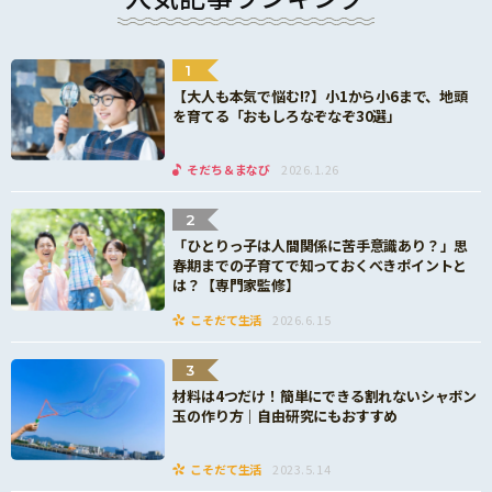
1
【大人も本気で悩む!?】小1から小6まで、地頭
を育てる「おもしろなぞなぞ30選」
そだち＆まなび
2026.1.26
2
「ひとりっ子は人間関係に苦手意識あり？」思
春期までの子育てで知っておくべきポイントと
は？【専門家監修】
こそだて生活
2026.6.15
3
材料は4つだけ！簡単にできる割れないシャボン
玉の作り方｜自由研究にもおすすめ
こそだて生活
2023.5.14