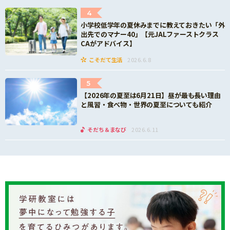
4
小学校低学年の夏休みまでに教えておきたい「外
出先でのマナー40」【元JALファーストクラス
CAがアドバイス】
こそだて生活
2026.6.8
5
【2026年の夏至は6月21日】昼が最も長い理由
と風習・食べ物・世界の夏至についても紹介
そだち＆まなび
2026.6.11