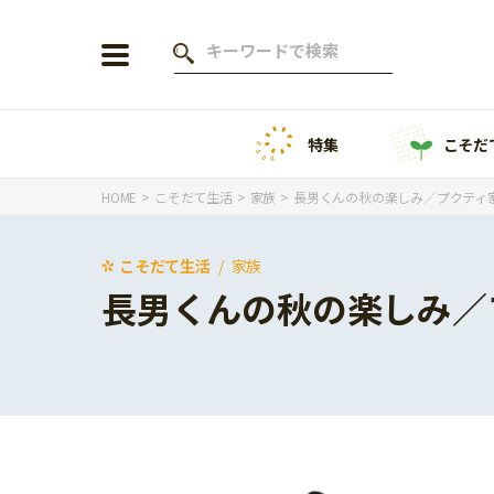
特集
こそだ
会員登録
ログイン
HOME
こそだて生活
家族
長男くんの秋の楽しみ／プクティ
こそだて生活
家族
長男くんの秋の楽しみ／
年齢から探す
0歳
1歳
特集
2歳
3歳
年中
年長
こそだてニュース
小学1年生
小学2年生