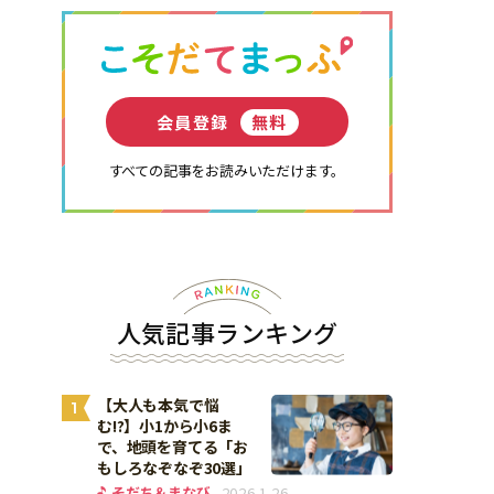
会員登録
無料
すべての記事をお読みいただけます。
人気記事ランキング
【大人も本気で悩
1
む!?】小1から小6ま
で、地頭を育てる「お
もしろなぞなぞ30選」
そだち＆まなび
2026.1.26