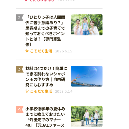
「ひとりっ子は人間関
2
係に苦手意識あり？」
思春期までの子育てで
知っておくべきポイン
トとは？【専門家監
修】
こそだて生活
2026.6.15
材料は4つだけ！簡単に
3
できる割れないシャボ
ン玉の作り方｜自由研
究にもおすすめ
こそだて生活
2023.5.14
小学校低学年の夏休み
4
までに教えておきたい
「外出先でのマナー
40」【元JALファース