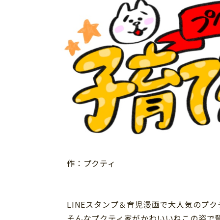
イベント
そだち＆まなび
小学3年生
小学4年生
ニュース
ワーク・ドリル
小学5年生
小学6年生
こそだて生活
幼稚園・保育園
住まい
こそだてマンガ
小学校
ファッション・美容
科学・プログラミング
行事・イベント
教育・学習
トラブル
絵本・読み聞かせ
親子でいっしょに
自由研究・工作
人間関係
読書感想文
おでかけ
作：プクティ
本・読書
家族
運動・あそび・ゲーム
料理
LINEスタンプ＆育児漫画で大人気のプク
英語
マネー
そんなプクティ家がかわいいねこの姿で