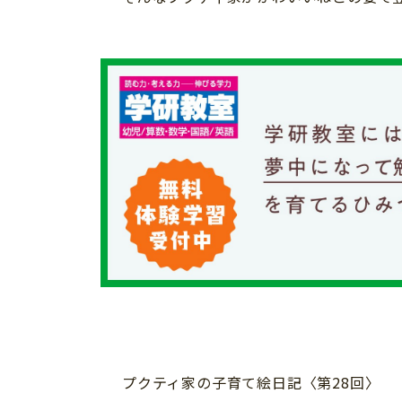
習い事
健康
知育
「こそだてまっぷ」とは
プクティ家の子育て絵日記〈第28回〉
サイトのご利⽤にあたって