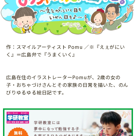
ニュース
ワーク・ドリル
小学5年生
小学6年生
こそだて生活
幼稚園・保育園
住まい
こそだてマンガ
小学校
ファッション・美容
科学・プログラミング
行事・イベント
作：スマイルアーティスト Pomu ／※『えぇがにい
教育・学習
く』＝広島弁で『うまくいく』
トラブル
絵本・読み聞かせ
親子でいっしょに
自由研究・工作
広島在住のイラストレーターPomuが、2歳の女の
人間関係
子・おちゃづけさんとその家族の日常を描いた、のん
読書感想文
おでかけ
びりゆるゆる絵日記です。
本・読書
家族
運動・あそび・ゲーム
料理
英語
マネー
習い事
健康