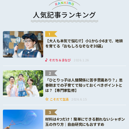
人気記事ランキング
1
【大人も本気で悩む!?】小1から小6まで、地頭
を育てる「おもしろなぞなぞ30選」
そだち＆まなび
2026.1.26
2
「ひとりっ子は人間関係に苦手意識あり？」思
春期までの子育てで知っておくべきポイントと
は？【専門家監修】
こそだて生活
2026.6.15
3
材料は4つだけ！簡単にできる割れないシャボン
玉の作り方｜自由研究にもおすすめ