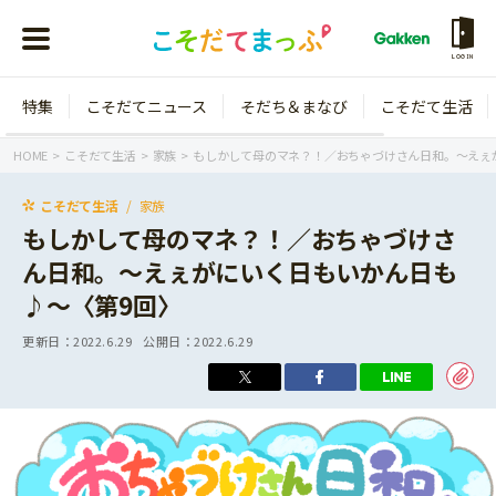
LOGIN
特集
こそだてニュース
そだち＆まなび
こそだて生活
会員登録
ログイン
HOME
こそだて生活
家族
もしかして母のマネ？！／おちゃづけさん日和。〜えぇ
こそだて生活
家族
もしかして母のマネ？！／おちゃづけさ
ん日和。〜えぇがにいく日もいかん日も
年齢から探す
♪〜〈第9回〉
0歳
1歳
更新日：
2022.6.29
公開日：
2022.6.29
特集
2歳
3歳
年中
年長
こそだてニュース
小学1年生
小学2年生
イベント
そだち＆まなび
小学3年生
小学4年生