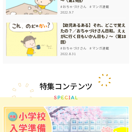
～〈第19回〉
おちゃづけさん
マンガ連載
2022.9.7
【幼児あるある】それ、どこで覚え
たの？／おちゃづけさん日和。えぇ
がに行く日もいかん日も♪～〈第18
回〉
おちゃづけさん
マンガ連載
2022.8.31
特集
コンテンツ
S
P
E
C
I
A
L