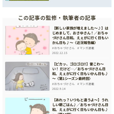
この記事の監修・執筆者の記事
【新しい家族が増えました～♪】は
じめまして、おさゆさん！／おちゃ
づけさん日和。えぇがに行く日もい
かん日も♪～〈近況報告編〉
おちゃづけさん
マンガ連載
2022.12.15
【ピカッ、ゴロゴロ‼】雷こわ～
い！ だけど…／おちゃづけさん日
和。えぇがに行く日もいかん日も♪
～〈第1シーズン最終回〉
おちゃづけさん
マンガ連載
2022.9.14
【あれっ？いつもと違うよ～】うれ
しい朝ごはん♪／おちゃづけさん日
和。えぇがに行く日もいかん日も♪