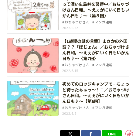
って濃い広島弁を習得中／おちゃづ
けさん日和。〜えぇがにいく日もい
かん日も♪〜〈第８回〉
おちゃづけさん
マンガ連載
2022.6.22
【1歳児の謎の言葉】まさかの外国
語？？「ぼじょん」／おちゃづけさ
ん日和。〜えぇがにいく日もいかん
日も♪〜〈第7回〉
おちゃづけさん
マンガ連載
2022.6.15
初めてのロッジキャンプで…ちょっ
と待ったぁぁっ～！！／おちゃづけ
さん日和。〜えぇがにいく日もいか
ん日も♪〜【第6回】
おちゃづけさん
マンガ連載
2022.6.8