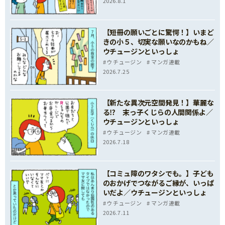
2026.8.1
【短冊の願いごとに驚愕！】いまど
きの小５、切実な願いなのかもね／
ウチュージンといっしょ
ウチュージン
マンガ連載
2026.7.25
【新たな異次元空間発見！】華麗な
る⁉ 末っ子くじらの人間関係よ／
ウチュージンといっしょ
ウチュージン
マンガ連載
2026.7.18
【コミュ障のワタシでも。】子ども
のおかげでつながるご縁が、いっぱ
いだよ／ウチュージンといっしょ
ウチュージン
マンガ連載
2026.7.11