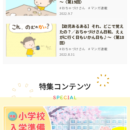
～〈第19回〉
おちゃづけさん
マンガ連載
2022.9.7
【幼児あるある】それ、どこで覚え
たの？／おちゃづけさん日和。えぇ
がに行く日もいかん日も♪～〈第18
回〉
おちゃづけさん
マンガ連載
2022.8.31
特集
コンテンツ
S
P
E
C
I
A
L