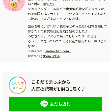
いと噂の田舎在住。
ショッピングモールなどで出張似顔絵などを行うほか、
砂で物語を描くサンドアートやマタニティペイントなど
も始め、さまざまなイベントに出演。
出産を機に、かわいい我が子との何気ない日常を残して
おきたくて育児絵日記を描き始めました♪
みなさんに、クスッと笑ってもらえたり、あるあ
る〜！！と思っていただける日記が描けたら、幸せじゃ
なぁ♡
Instagram：
smileartist_pomu
Twitter：
@Pomu29SA
こそだてまっぷから
人気の記事がLINEに届く♪
友だち追加