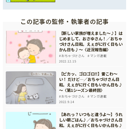
この記事の監修・執筆者の記事
【新しい家族が増えました～♪】は
じめまして、おさゆさん！／おちゃ
づけさん日和。えぇがに行く日もい
かん日も♪～〈近況報告編〉
おちゃづけさん
マンガ連載
2022.12.15
【ピカッ、ゴロゴロ‼】雷こわ～
い！ だけど…／おちゃづけさん日
和。えぇがに行く日もいかん日も♪
～〈第1シーズン最終回〉
おちゃづけさん
マンガ連載
2022.9.14
【あれっ？いつもと違うよ～】うれ
しい朝ごはん♪／おちゃづけさん日
和。えぇがに行く日もいかん日も♪