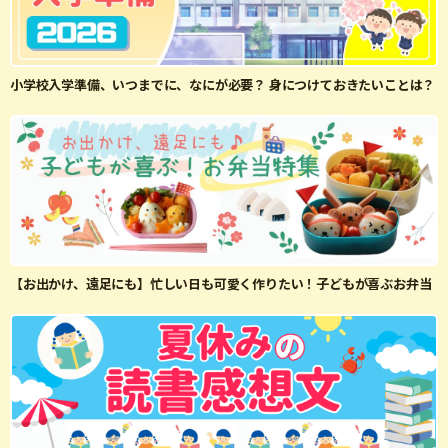
小学校入学準備、いつまでに、なにが必要？ 身につけておきたいことは？
【お出かけ、遠足にも】忙しい日も可愛く作りたい！子どもが喜ぶお弁当