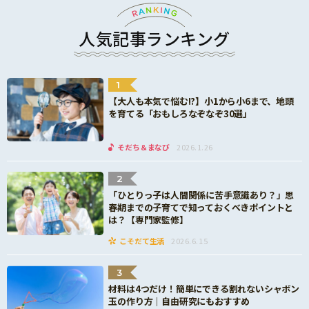
人気記事ランキング
1
【大人も本気で悩む!?】小1から小6まで、地頭
を育てる「おもしろなぞなぞ30選」
そだち＆まなび
2026.1.26
2
「ひとりっ子は人間関係に苦手意識あり？」思
春期までの子育てで知っておくべきポイントと
は？【専門家監修】
こそだて生活
2026.6.15
3
材料は4つだけ！簡単にできる割れないシャボン
玉の作り方｜自由研究にもおすすめ