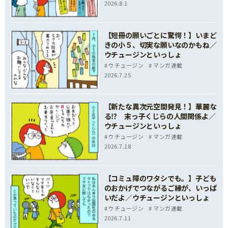
2026.8.1
【短冊の願いごとに驚愕！】いまど
きの小５、切実な願いなのかもね／
ウチュージンといっしょ
ウチュージン
マンガ連載
2026.7.25
【新たな異次元空間発見！】華麗な
る⁉ 末っ子くじらの人間関係よ／
ウチュージンといっしょ
ウチュージン
マンガ連載
2026.7.18
【コミュ障のワタシでも。】子ども
のおかげでつながるご縁が、いっぱ
いだよ／ウチュージンといっしょ
ウチュージン
マンガ連載
2026.7.11