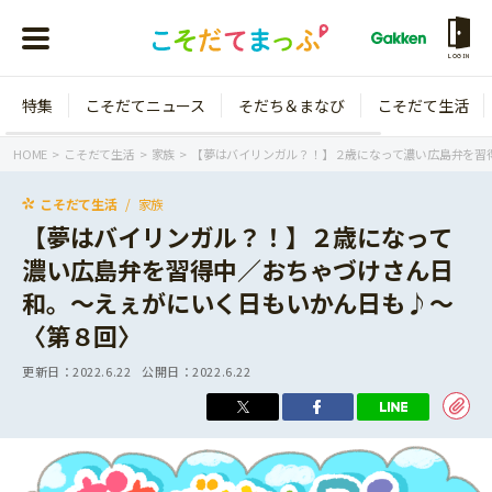
LOGIN
特集
こそだてニュース
そだち＆まなび
こそだて生活
会員登録
ログイン
HOME
こそだて生活
家族
【夢はバイリンガル？！】２歳になって濃い広島弁を習
こそだて生活
家族
【夢はバイリンガル？！】２歳になって
濃い広島弁を習得中／おちゃづけさん日
年齢から探す
和。〜えぇがにいく日もいかん日も♪〜
0歳
1歳
〈第８回〉
特集
2歳
3歳
更新日：
2022.6.22
公開日：
2022.6.22
年中
年長
こそだてニュース
小学1年生
小学2年生
イベント
そだち＆まなび
小学3年生
小学4年生