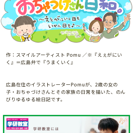
ニュース
ワーク・ドリル
小学5年生
小学6年生
こそだて生活
幼稚園・保育園
住まい
こそだてマンガ
小学校
ファッション・美容
科学・プログラミング
行事・イベント
教育・学習
作：スマイルアーティスト Pomu ／※『えぇがにい
トラブル
く』＝広島弁で『うまくいく』
絵本・読み聞かせ
親子でいっしょに
自由研究・工作
人間関係
読書感想文
広島在住のイラストレーターPomuが、2歳の女の
おでかけ
子・おちゃづけさんとその家族の日常を描いた、のん
本・読書
家族
びりゆるゆる絵日記です。
運動・あそび・ゲーム
料理
英語
マネー
習い事
健康