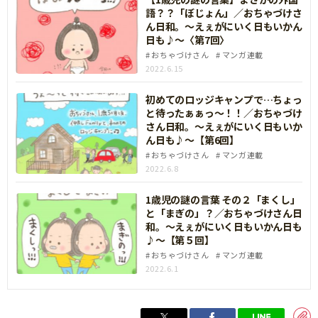
語？？「ぼじょん」／おちゃづけさ
ん日和。〜えぇがにいく日もいかん
日も♪〜〈第7回〉
おちゃづけさん
マンガ連載
2022.6.15
初めてのロッジキャンプで…ちょっ
と待ったぁぁっ～！！／おちゃづけ
さん日和。〜えぇがにいく日もいか
ん日も♪〜【第6回】
おちゃづけさん
マンガ連載
2022.6.8
1歳児の謎の言葉 その２「まくし」
と「まぎの」？／おちゃづけさん日
和。〜えぇがにいく日もいかん日も
♪〜【第５回】
おちゃづけさん
マンガ連載
2022.6.1