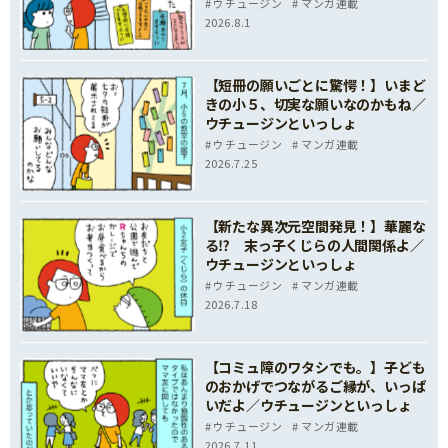
ウチュージン
マンガ連載
2026.8.1
【短冊の願いごとに驚愕！】いまど
きの小５、切実な願いなのかもね／
ウチュージンといっしょ
ウチュージン
マンガ連載
2026.7.25
【新たな異次元空間発見！】華麗な
る⁉ 末っ子くじらの人間関係よ／
ウチュージンといっしょ
ウチュージン
マンガ連載
2026.7.18
【コミュ障のワタシでも。】子ども
のおかげでつながるご縁が、いっぱ
いだよ／ウチュージンといっしょ
ウチュージン
マンガ連載
2026.7.11