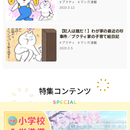
プクティ
マンガ連載
2023.3.12
【犯人は誰だ！】わが家の最近の珍
事件／プクティ家の子育て絵日記
プクティ
マンガ連載
2023.3.5
特集
コンテンツ
S
P
E
C
I
A
L