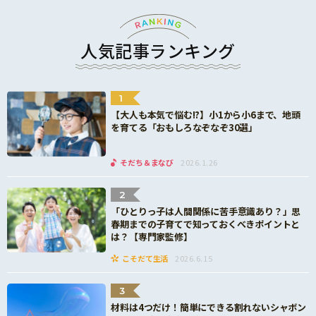
人気記事ランキング
1
【大人も本気で悩む!?】小1から小6まで、地頭
を育てる「おもしろなぞなぞ30選」
そだち＆まなび
2026.1.26
2
「ひとりっ子は人間関係に苦手意識あり？」思
春期までの子育てで知っておくべきポイントと
は？【専門家監修】
こそだて生活
2026.6.15
3
材料は4つだけ！簡単にできる割れないシャボン