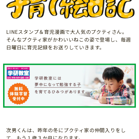
ニュース
ワーク・ドリル
小学5年生
小学6年生
こそだて生活
幼稚園・保育園
住まい
こそだてマンガ
小学校
LINEスタンプ＆育児漫画で大人気のプクティさん。
ファッション・美容
そんなプクティ家がかわいいねこの姿で登場し、毎週
科学・プログラミング
日曜日に育児記録をお送りしていきます。
行事・イベント
教育・学習
トラブル
絵本・読み聞かせ
親子でいっしょに
自由研究・工作
人間関係
読書感想文
おでかけ
本・読書
家族
運動・あそび・ゲーム
料理
英語
マネー
次男くんは、昨年の冬にプクティ家の仲間入りをし
習い事
健康
て、もう１歳３か月になります。