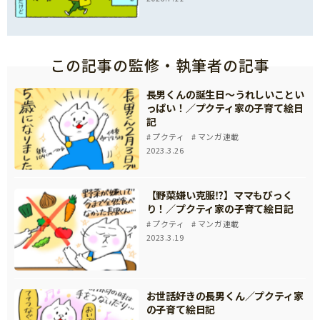
この記事の監修・執筆者の記事
長男くんの誕生日～うれしいことい
っぱい！／プクティ家の子育て絵日
記
プクティ
マンガ連載
2023.3.26
【野菜嫌い克服⁉】ママもびっく
り！／プクティ家の子育て絵日記
プクティ
マンガ連載
2023.3.19
お世話好きの長男くん／プクティ家
の子育て絵日記