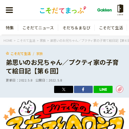
LOGIN
特集
こそだてニュース
そだち＆まなび
こそだて生活
会員登録
ログイン
HOME
こそだて生活
家族
弟思いのお兄ちゃん／プクティ家の子育て絵日記【第６
こそだて生活
家族
弟思いのお兄ちゃん／プクティ家の子育
て絵日記【第６回】
年齢から探す
更新日：
2022.5.8
公開日：
2022.5.8
0歳
1歳
特集
2歳
3歳
年中
年長
こそだてニュース
小学1年生
小学2年生
イベント
そだち＆まなび
小学3年生
小学4年生