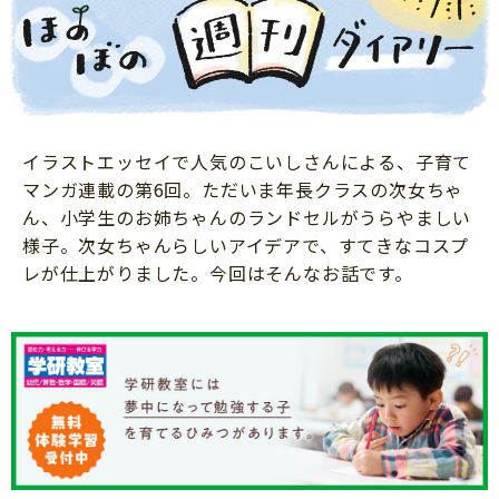
ニュース
ワーク・ドリル
小学5年生
小学6年生
こそだて生活
幼稚園・保育園
住まい
こそだてマンガ
小学校
ファッション・美容
科学・プログラミング
イラストエッセイで人気のこいしさんによる、子育て
行事・イベント
マンガ連載の第6回。ただいま年長クラスの次女ちゃ
教育・学習
トラブル
ん、小学生のお姉ちゃんのランドセルがうらやましい
絵本・読み聞かせ
様子。次女ちゃんらしいアイデアで、すてきなコスプ
親子でいっしょに
レが仕上がりました。今回はそんなお話です。
自由研究・工作
人間関係
読書感想文
おでかけ
本・読書
家族
運動・あそび・ゲーム
料理
英語
マネー
習い事
健康