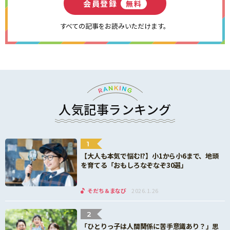
会員登録
無料
すべての記事をお読みいただけます。
人気記事ランキング
1
【大人も本気で悩む!?】小1から小6まで、地頭
を育てる「おもしろなぞなぞ30選」
そだち＆まなび
2026.1.26
2
「ひとりっ子は人間関係に苦手意識あり？」思