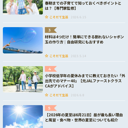
春期までの子育てで知っておくべきポイントと
は？【専門家監修】
こそだて生活
2026.6.15
3
材料は4つだけ！簡単にできる割れないシャボン
玉の作り方｜自由研究にもおすすめ
こそだて生活
2023.5.14
4
小学校低学年の夏休みまでに教えておきたい「外
出先でのマナー40」【元JALファーストクラス
CAがアドバイス】
こそだて生活
2026.6.8
5
【2026年の夏至は6月21日】昼が最も長い理由
と風習・食べ物・世界の夏至についても紹介