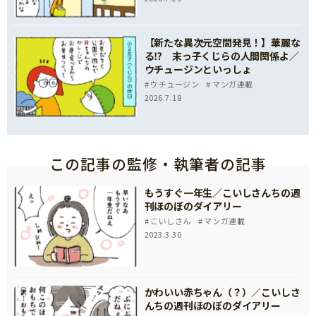
【新たな異次元空間発見！】華麗な
る⁉ 末っ子くじらの人間関係よ／
ウチュージンといっしょ
ウチュージン
マンガ連載
2026.7.18
この記事の監修・執筆者の記事
もうすぐ一年生／こいしさんちの週
刊ほのぼのダイアリー
こいしさん
マンガ連載
2023.3.30
かわいい赤ちゃん（？）／こいしさ
んちの週刊ほのぼのダイアリー