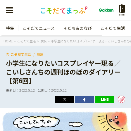
LOGIN
特集
こそだてニュース
そだち＆まなび
こそだて生活
会員登録
ログイン
HOME
こそだて生活
家族
小学生になりたいコスプレイヤー現る／こいしさんちの
こそだて生活
家族
小学生になりたいコスプレイヤー現る／
こいしさんちの週刊ほのぼのダイアリー
年齢から探す
【第6回】
0歳
1歳
更新日：
2022.5.12
公開日：
2022.5.12
特集
2歳
3歳
年中
年長
こそだてニュース
小学1年生
小学2年生
イベント
そだち＆まなび
小学3年生
小学4年生