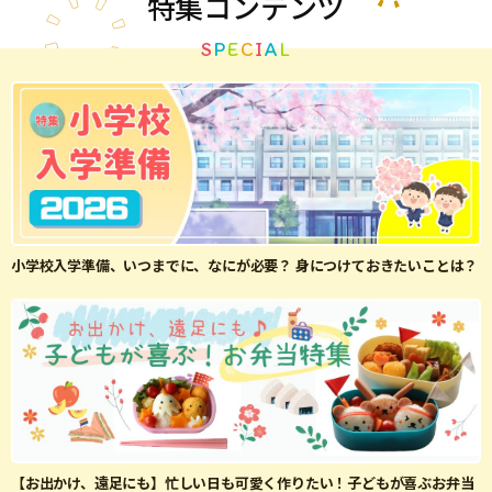
特集
コンテンツ
S
P
E
C
I
A
L
小学校入学準備、いつまでに、なにが必要？ 身につけておきたいことは？
【お出かけ、遠足にも】忙しい日も可愛く作りたい！子どもが喜ぶお弁当