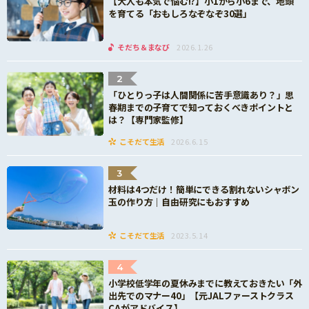
【大人も本気で悩む!?】小1から小6まで、地頭
を育てる「おもしろなぞなぞ30選」
そだち＆まなび
2026.1.26
2
「ひとりっ子は人間関係に苦手意識あり？」思
春期までの子育てで知っておくべきポイントと
は？【専門家監修】
こそだて生活
2026.6.15
3
材料は4つだけ！簡単にできる割れないシャボン
玉の作り方｜自由研究にもおすすめ
こそだて生活
2023.5.14
4
小学校低学年の夏休みまでに教えておきたい「外
出先でのマナー40」【元JALファーストクラス
CAがアドバイス】