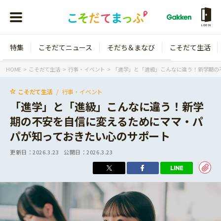
LOGIN
特集
こそだてニュース
そだち＆まなび
こそだて生活
会員登録
ログイン
HOME
こそだて生活
行事・イベント
「進学」と「進級」こんなに違う！新学期の
こそだて生活
行事・イベント
「進学」と「進級」こんなに違う！新学
期の不安を自信に変えるためにママ・パ
年齢から探す
パが知っておきたい心のサポート
0歳
1歳
更新日：
2026.3.23
公開日：
2026.3.23
特集
2歳
3歳
年中
年長
こそだてニュース
小学1年生
小学2年生
イベント
そだち＆まなび
小学3年生
小学4年生