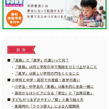
知育
目次
「進級」と「進学」の違いって何？
「進級」は同じ学校の中で階段をひとつ上がること
「進学」は新しい学校の門をくぐること
小学校と中学・高校での進級・進学の違い
小学生・中学生の「進級」は基本的に全員一緒に
高校からはシビアになる「単位」と「出席日数」
子どもがつまずきやすい「壁」と乗り越え方
進級時の「クラス替え」による人間関係
「こそだてまっぷ」とは