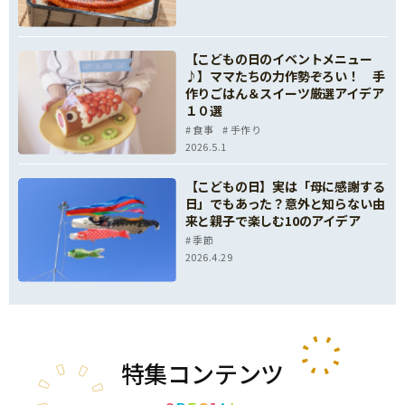
【こどもの日のイベントメニュー
♪】ママたちの力作勢ぞろい！ 手
作りごはん＆スイーツ厳選アイデア
１０選
食事
手作り
2026.5.1
【こどもの日】実は「母に感謝する
日」でもあった？意外と知らない由
来と親子で楽しむ10のアイデア
季節
2026.4.29
特集
コンテンツ