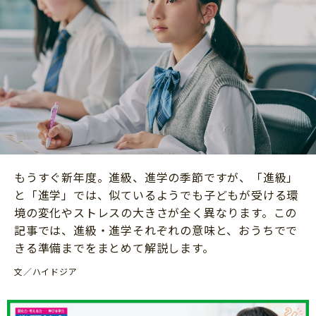
ニュース
ワーク・ドリル
小学5年生
小学6年生
こそだて生活
幼稚園・保育園
住まい
こそだてマンガ
小学校
ファッション・美容
科学・プログラミング
行事・イベント
教育・学習
トラブル
絵本・読み聞かせ
親子でいっしょに
自由研究・工作
もうすぐ新年度。進級、進学の季節ですが、「進級」
人間関係
と「進学」では、似ているようでも子どもが受ける環
読書感想文
おでかけ
境の変化やストレスの大きさが全く異なります。この
本・読書
記事では、進級・進学それぞれの意味と、おうちでで
家族
きる準備までをまとめて解説します。
運動・あそび・ゲーム
料理
文／ハイドジア
英語
マネー
習い事
健康