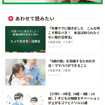
あわせて読みたい
「先輩ママに聞きました こんな時
こそ頼るべき！ 本当は知られたく
ない塾の活用法」
家庭学習
子育て
2024.10.18
「9歳の壁」を突破するための方
法！ママパパができること
家庭学習
教育
2025.4.20
【小学3・4年生（8歳・9歳・10
歳）】子どもの勉強モチベーション
が上がるコツとドリル12選