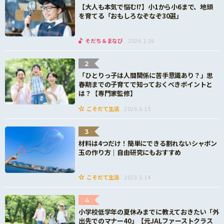
【大人も本気で悩む!?】小1から小6まで、地頭
を育てる「おもしろなぞなぞ30選」
そだち＆まなび
2026.1.26
2
「ひとりっ子は人間関係に苦手意識あり？」思
春期までの子育てで知っておくべきポイントと
は？【専門家監修】
こそだて生活
2026.6.15
3
材料は4つだけ！簡単にできる割れないシャボン
玉の作り方｜自由研究にもおすすめ
こそだて生活
2023.5.14
4
小学校低学年の夏休みまでに教えておきたい「外
出先でのマナー40」【元JALファーストクラス