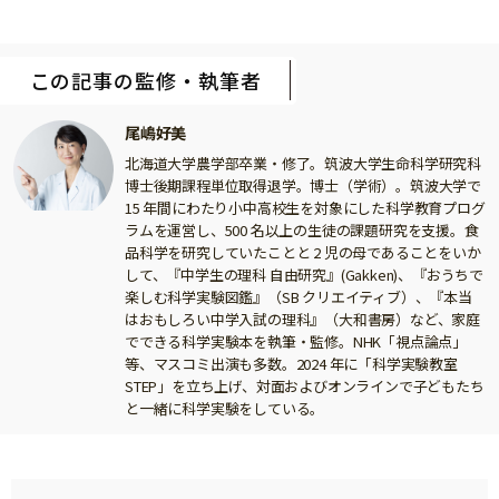
この記事の監修・執筆者
尾嶋好美
北海道大学農学部卒業・修了。筑波大学生命科学研究科
博士後期課程単位取得退学。博士（学術）。筑波大学で
15 年間にわたり小中高校生を対象にした科学教育プログ
ラムを運営し、500 名以上の生徒の課題研究を支援。食
品科学を研究していたことと 2 児の母であることをいか
して、『中学生の理科 自由研究』(Gakken)、『おうちで
楽しむ科学実験図鑑』（SB クリエイティブ）、『本当
はおもしろい中学入試の理科』（大和書房）など、家庭
でできる科学実験本を執筆・監修。NHK「視点論点」
等、マスコミ出演も多数。2024 年に「科学実験教室
STEP」を立ち上げ、対面およびオンラインで子どもたち
と一緒に科学実験をしている。