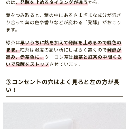
のは
、
発酵を止めるタイミングが違う
から。
葉をつみ取ると、葉の中にあるさまざまな成分が混ざ
り合って葉の色や香りなどが変わる「発酵」がおこり
ます。
緑茶は
早いうちに熱を加えて発酵を止めるので緑色の
まま。
紅茶は湿度の高い所にしばらく置くので
発酵が
進み、赤茶色に
。
ウーロン茶は
緑茶と紅茶の中間くら
いで発酵をストップ
させています。
③コンセントの穴はよく見ると左の方が長
い！