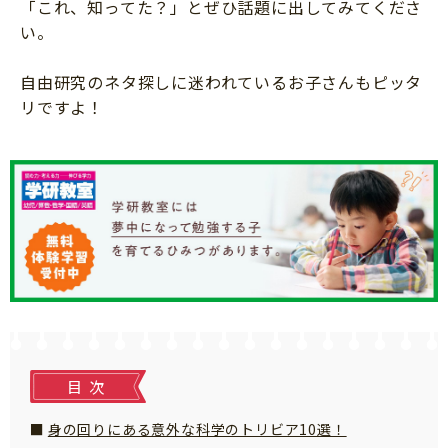
「これ、知ってた？」とぜひ話題に出してみてくださ
知育
い。
自由研究のネタ探しに迷われているお子さんもピッタ
リですよ！
目次
身の回りにある意外な科学のトリビア10選！
「こそだてまっぷ」とは