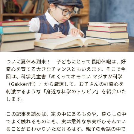
ニュース
ワーク・ドリル
小学5年生
小学6年生
こそだて生活
幼稚園・保育園
住まい
こそだてマンガ
小学校
ファッション・美容
科学・プログラミング
行事・イベント
教育・学習
トラブル
ついに夏休み到来！ 子どもにとって長期休暇は、好
絵本・読み聞かせ
親子でいっしょに
奇心を育てる大きなチャンスともいえます。そこで今
自由研究・工作
回は、科学児童書『めくってオモロい マジすか科学
人間関係
（Gakken刊）』から厳選して、お子さんの好奇心を
読書感想文
おでかけ
刺激するような「身近な科学のトリビア」を紹介いた
本・読書
します。
家族
運動・あそび・ゲーム
料理
この記事を読めば、家の中にあるものや、暮らしの中
英語
でよく触れるものにも、実は意外な事実がひそんでい
マネー
習い事
ることがおわかりいただけるはず。親子の会話の中で
健康