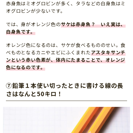
赤身魚はミオグロビンが多く、タラなどの白身魚はミ
オグロビンが少ないです。
では、身がオレンジ色の
サケは赤身魚？ いえ実は、
白身魚です
。
オレンジ色になるのは、サケが食べるもののせい。食
べものとなるカニやエビにふくまれた
アスタキサンチ
ンという赤い色素が、体内にたまることで、オレンジ
色になる
のです。
⑦鉛筆１本使い切ったときに書ける線の長
さはなんと50キロ！