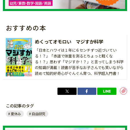
おすすめの本
めくってオモロい マジすか科学
「日本とハワイは１年に６センチずつ近づいてい
る！？」「赤道で体重を測るとちょっと軽くな
る！？」思わず「マジすか！？」と言ってしまう科学
の知識が満載！読書が苦手なお子さんでも笑いながら
読めて知的好奇心がぐんぐん育つ、科学超入門書！
この記事のタグ
夏休み
自由研究