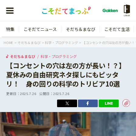
LOGIN
特集
こそだてニュース
そだち＆まなび
こそだて生活
会員登録
ログイン
HOME
そだち＆まなび
科学・プログラミング
【コンセントの穴は左の方が長い！
そだち＆まなび
科学・プログラミング
【コンセントの穴は左の方が長い！？】
夏休みの自由研究ネタ探しにもピッタ
年齢から探す
リ！ 身の回りの科学のトリビア10選
0歳
1歳
更新日：
2025.7.26
公開日：
2025.7.26
特集
2歳
3歳
年中
年長
こそだてニュース
小学1年生
小学2年生
イベント
そだち＆まなび
小学3年生
小学4年生