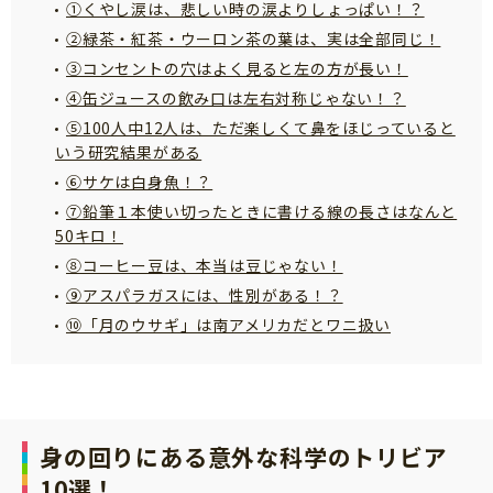
①くやし涙は、悲しい時の涙よりしょっぱい！？
サイトのご利⽤にあたって
②緑茶・紅茶・ウーロン茶の葉は、実は全部同じ！
個⼈情報について
③コンセントの穴はよく見ると左の方が長い！
④缶ジュースの飲み口は左右対称じゃない！？
お問い合わせ
⑤100人中12人は、ただ楽しくて鼻をほじっていると
いう研究結果がある
⑥サケは白身魚！？
⑦鉛筆１本使い切ったときに書ける線の長さはなんと
50キロ！
⑧コーヒー豆は、本当は豆じゃない！
⑨アスパラガスには、性別がある！？
⑩「月のウサギ」は南アメリカだとワニ扱い
身の回りにある意外な科学のトリビア
10選！