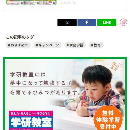
2025.2.19
店のポイント利用での割引は問題ございません。
※商品のご購入代金と、ご応募、お問い合わせ時
にかかる通信料等は応募者様のご負担となりま
す。
※フィーチャーフォンではご応募いただけませ
この記事のタグ
ん。
おすすめ本
キャンペーン
家庭学習
教育
※すべての条件を満たさないご応募は無効となり
ます。あらかじめご了承ください。
※個人のお客様のみご応募可能です。団体単位で
のご応募はご容赦ください。
※①電子版、②古書店やフリマアプリ等で中古品
として購入されたもの これらはいずれも対象外
となります。
※他人への譲渡や画像加工、購買証明の使いまわ
し等、なんらかの不正が発覚した場合は、予告な
しに無効とさせていただきます。
※未成年の方は、必ず保護者の同意を得た上でご
応募ください。