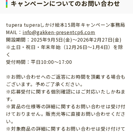
キャンペーンについてのお問い合わせ
150名様
※賞品はお選びいただけません。
※事前の通知なく賞品の内容・仕様・デザインに
tupera tuperaしかけ絵本15周年キャンペーン事務局
変更が生じる場合がございます。あらかじめご了
MAIL：
info@gakken-presentcp6.com
承ください。
開設期間：2025年9月5日(金)～2026年2月27日(金)
※土日・祝日・年末年始（12月26日～1月4日）を除
【対象商品】
く
・ＰＥＴＩＴ ＰＯＯＫＡ やさいさん
受付時間：平日10:00～17:00
・ＰＥＴＩＴ ＰＯＯＫＡ くだものさん
・ＰＥＴＩＴ ＰＯＯＫＡ ぼうしとったら
※お問い合わせへのご返答にお時間を頂戴する場合も
・ＰＥＴＩＴ ＰＯＯＫＡ かぜビューン
ございます。予めご了承ください。
※店舗によっては対象商品のお取り扱いがない、
※応募受付に関する個別確認にはご対応いたしかねま
又は欠品している場合がございます。あらかじめ
す。
ご了承ください。
※賞品の仕様等の詳細に関するお問い合わせは受け付
※日本国内の書店（ネット通販含む）での対象商
けておりません。販売元等に直接お問い合わせくださ
品のご購入が条件です。電子書籍、旧版は対象外
い。
です。
※対象商品の詳細に関するお問い合わせは受け付けて
※ネットフリマ等の個人間取引、リサイクルショ