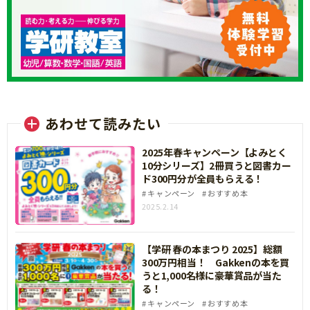
(3)本キャンペーンサイトの応募ボタンから、応募
フォームにお進みいただき、必要事項をご入力の
上、購買証明の画像をアップロードしてくださ
い。
《応募に関する注意点》
※お一人様何口でもご応募いただけます。
あわせて読みたい
※本キャンペーンにおける当選はお一人様1回限り
とさせていただきます。
2025年春キャンペーン【よみとく
10分シリーズ】2冊買うと図書カー
※２口目以降のご応募は、1口目と同じ手順で再度
ド300円分が全員もらえる！
ご応募をお願いいたします。
キャンペーン
おすすめ本
※同一の購買証明で繰り返し応募された場合は、
2025.2.14
すべてのご応募が無効となります。同一購買証明
内に複数口分が含まれる場合は、同じ購買証明で
【学研 春の本まつり 2025】総額
複数口分ご応募（応募フォームを送信）してくだ
300万円相当！ Gakkenの本を買
さい。
うと1,000名様に豪華賞品が当た
る！
※定価でご購入いただいた場合に限り、ご応募を
キャンペーン
おすすめ本
承ります。なお、図書カード等の金券や、各販売