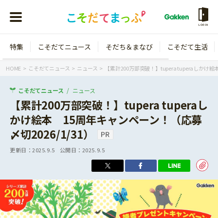
LOGIN
特集
こそだてニュース
そだち＆まなび
こそだて生活
会員登録
ログイン
HOME
こそだてニュース
ニュース
【累計200万部突破！】tupera tuperaしかけ
こそだてニュース
ニュース
【累計200万部突破！】tupera tuperaし
かけ絵本 15周年キャンペーン！（応募
年齢から探す
〆切2026/1/31）
0歳
1歳
更新日：
2025.9.5
公開日：
2025.9.5
特集
2歳
3歳
年中
年長
こそだてニュース
小学1年生
小学2年生
イベント
そだち＆まなび
小学3年生
小学4年生