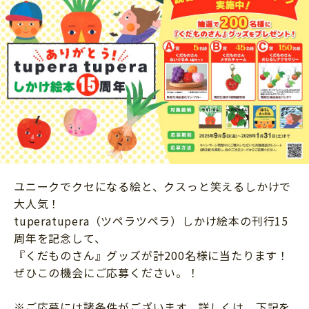
ニュース
ワーク・ドリル
小学5年生
小学6年生
こそだて生活
幼稚園・保育園
住まい
こそだてマンガ
小学校
ファッション・美容
科学・プログラミング
行事・イベント
教育・学習
トラブル
絵本・読み聞かせ
親子でいっしょに
自由研究・工作
人間関係
ユニークでクセになる絵と、クスっと笑えるしかけで
読書感想文
大人気！
おでかけ
本・読書
tuperatupera（ツペラツペラ）しかけ絵本の刊行15
家族
周年を記念して、
運動・あそび・ゲーム
料理
『くだものさん』グッズが計200名様に当たります！
英語
ぜひこの機会にご応募ください。！
マネー
習い事
健康
※ご応募には諸条件がございます。詳しくは、下記を