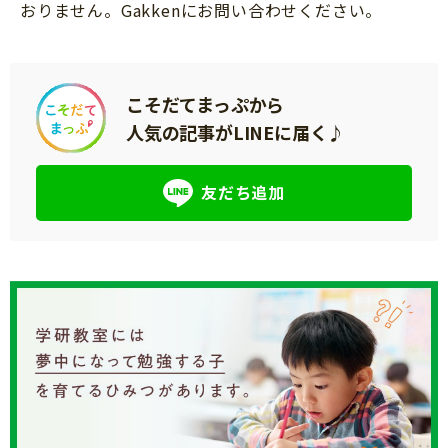
おりません。Gakkenにお問い合わせください。
ップ等での中古品購入や電子版は本キャンペーン
の対象となりません。
【応募資格】
こそだてまっぷから
・本規約にご同意いただける方
人気の記事がLINEに届く♪
※未成年の方は、保護者の方（親権者等）の同意
を得るものとします。未成年の方が本キャンペー
友だち追加
ンへの応募を行った場合には、保護者の方の同意
を得ているものとみなします。
・レシート有効期間中に、対象商品を1冊以上お買
い上げの購買証明(レシート・領収書・納品書等)
をお持ちの方
・連絡先および賞品の送付先が日本国内の方
【応募方法】 (1)対象商品を1冊以上お買い上げの
購買証明1枚で1口のご応募が可能です。
(2)応募条件を満たす購買証明を撮影した画像をご
用意ください。