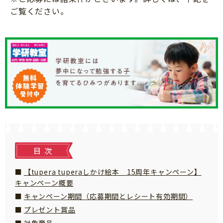
知育
ご覧ください。
目次
【tupera tuperaしかけ絵本 15周年キャンペーン】
キャンペーン概要
キャンペーン期間（応募期間とレシート有効期間）
プレゼント賞品
「こそだてまっぷ」とは
対象商品