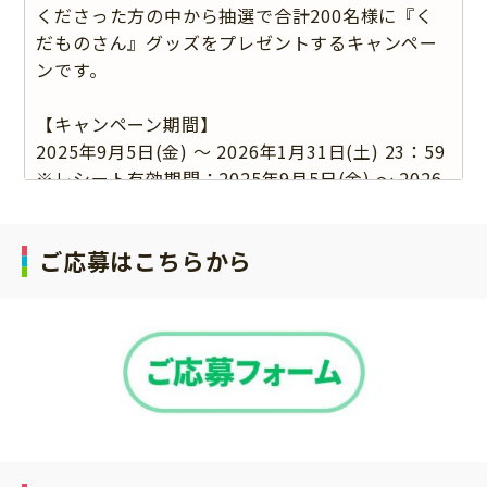
くださった方の中から抽選で合計200名様に『く
だものさん』グッズをプレゼントするキャンペー
ンです。
【キャンペーン期間】
2025年9月5日(金) ～ 2026年1月31日(土) 23：59
※レシート有効期間：2025年9月5日(金) ～ 2026
年1月31日(土) 23：59
※ネット通販をご利用の場合、購買証明(明細書
ご応募はこちらから
等)のお届け完了日がキャンペーン期間内であるこ
とが応募条件となります。
【賞品】
A賞：くだものさん ぬいぐるみ4個セット 5
名様
B賞：くだものさん メタルチャーム 45名
様
C賞：くだものさん めじるしアクセサリー