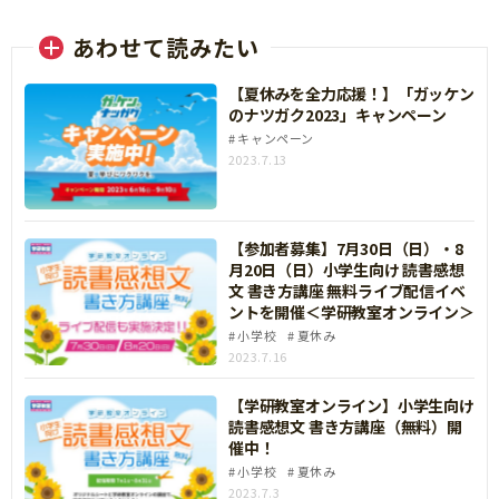
あわせて読みたい
【夏休みを全力応援！】「ガッケン
のナツガク2023」キャンペーン
キャンペーン
2023.7.13
【参加者募集】7月30日（日）・8
月20日（日）小学生向け 読書感想
文 書き方講座 無料ライブ配信イベ
ントを開催＜学研教室オンライン＞
小学校
夏休み
2023.7.16
【学研教室オンライン】小学生向け
読書感想文 書き方講座（無料）開
催中！
小学校
夏休み
2023.7.3