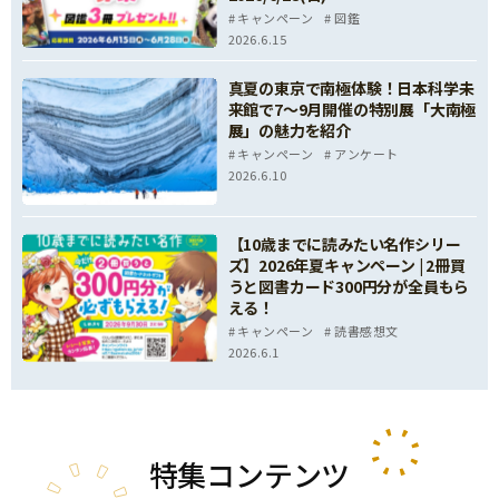
キャンペーン
図鑑
2026.6.15
真夏の東京で南極体験！日本科学未
来館で7～9月開催の特別展「大南極
展」の魅力を紹介
キャンペーン
アンケート
2026.6.10
【10歳までに読みたい名作シリー
ズ】2026年夏キャンペーン | 2冊買
うと図書カード300円分が全員もら
える！
キャンペーン
読書感想文
2026.6.1
特集
コンテンツ