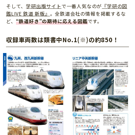
そして、
学研出版サイト
で一番人気なのが
『学研の図
鑑LIVE 鉄道 新版』
。全鉄道会社の情報を掲載するな
ど、
“鉄道好き”の期待に応える図鑑
です。
収録車両数は類書中No.1(※)の約850！