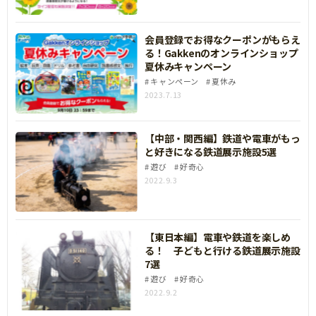
会員登録でお得なクーポンがもらえ
る！Gakkenのオンラインショップ
夏休みキャンペーン
キャンペーン
夏休み
2023.7.13
【中部・関西編】鉄道や電車がもっ
と好きになる鉄道展示施設5選
遊び
好奇心
2022.9.3
【東日本編】電車や鉄道を楽しめ
る！ 子どもと行ける鉄道展示施設
7選
遊び
好奇心
2022.9.2