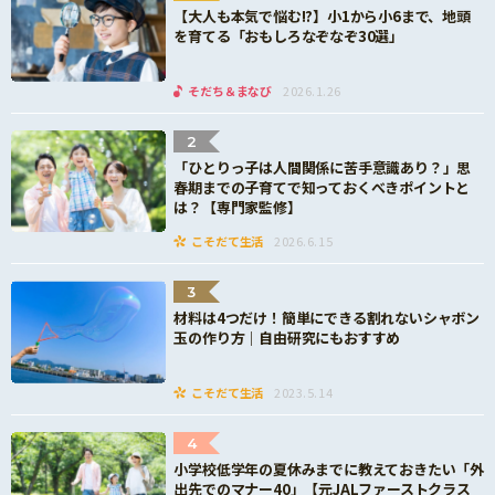
【大人も本気で悩む!?】小1から小6まで、地頭
を育てる「おもしろなぞなぞ30選」
そだち＆まなび
2026.1.26
2
「ひとりっ子は人間関係に苦手意識あり？」思
春期までの子育てで知っておくべきポイントと
は？【専門家監修】
こそだて生活
2026.6.15
3
材料は4つだけ！簡単にできる割れないシャボン
玉の作り方｜自由研究にもおすすめ
こそだて生活
2023.5.14
4
小学校低学年の夏休みまでに教えておきたい「外
出先でのマナー40」【元JALファーストクラス