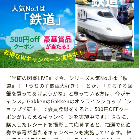
ニュース
ワーク・ドリル
小学5年生
小学6年生
こそだて生活
幼稚園・保育園
住まい
こそだてマンガ
小学校
ファッション・美容
科学・プログラミング
行事・イベント
教育・学習
トラブル
絵本・読み聞かせ
親子でいっしょに
自由研究・工作
『学研の図鑑LIVE』で今、シリーズ人気No.1は『鉄
人間関係
道』！ 「うちの子電車大好き！」とか、「そろそろ図
読書感想文
おでかけ
鑑を買ってあげようかな」と思っている方は、今がチ
本・読書
ャンス。GakkenのGakkenのオンラインショップ「シ
家族
ョップ学研＋」で会員登録をすると、500円OFFクー
運動・あそび・ゲーム
料理
ポンがもらえるキャンペーンを実施中です!! さらに、
英語
購入したレシートを撮影して応募すると、抽選で宿泊
マネー
券や家電が当たるキャンペーンも実施しています。 締
習い事
健康