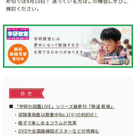
め切りは9月10日！ 迷っている方はこの機会にぜひご
知育
検討ください。
目次
「学研の図鑑LIVE」シリーズ最新刊『鉄道 新版』
収録車両数は類書中No.1(※)の約850！
親子で楽しめるコラムが充実
DVDや全国路線図ポスターなどの特典も
「こそだてまっぷ」とは