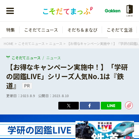
LOGIN
特集
こそだてニュース
そだち＆まなび
こそだて生活
会員登録
ログイン
HOME
こそだてニュース
ニュース
【お得なキャンペーン実施中！】「学研の図鑑LI
こそだてニュース
ニュース
【お得なキャンペーン実施中！】「学研
の図鑑LIVE」シリーズ人気No.1は『鉄
年齢から探す
道』
0歳
1歳
更新日：
2023.8.9
公開日：
2023.8.10
特集
2歳
3歳
年中
年長
こそだてニュース
小学1年生
小学2年生
イベント
そだち＆まなび
小学3年生
小学4年生