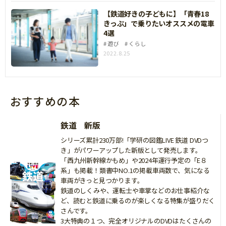
【鉄道好きの子どもに】「青春18
きっぷ」で乗りたいオススメの電車
4選
遊び
くらし
2022.8.25
おすすめの本
鉄道 新版
シリーズ累計230万部!「学研の図鑑LIVE 鉄道 DVDつ
き」がパワーアップした新版として発売します。
「西九州新幹線かもめ」や2024年運行予定の「E８
系」も掲載！類書中NO.1の掲載車両数で、気になる
車両がきっと見つかります。
鉄道のしくみや、運転士や車掌などのお仕事紹介な
ど、読むと鉄道に乗るのが楽しくなる特集が盛りだく
さんです。
3大特典の１つ、完全オリジナルのDVDはたくさんの