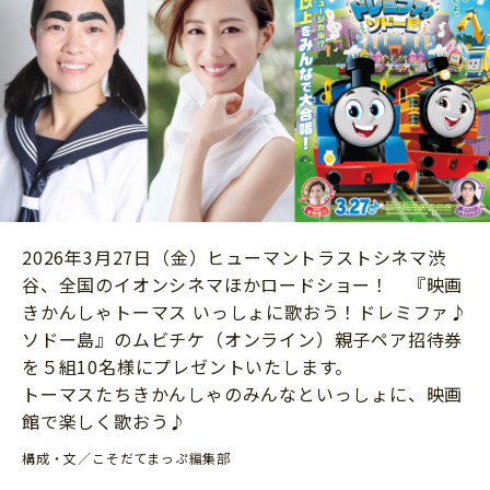
ニュース
ワーク・ドリル
小学5年生
小学6年生
こそだて生活
幼稚園・保育園
住まい
こそだてマンガ
小学校
ファッション・美容
科学・プログラミング
行事・イベント
教育・学習
トラブル
絵本・読み聞かせ
親子でいっしょに
2026年3月27日（金）ヒューマントラストシネマ渋
自由研究・工作
谷、全国のイオンシネマほかロードショー！ 『映画
人間関係
読書感想文
きかんしゃトーマス いっしょに歌おう！ドレミファ♪
おでかけ
ソドー島』のムビチケ（オンライン）親子ペア招待券
本・読書
家族
を５組10名様にプレゼントいたします。
運動・あそび・ゲーム
トーマスたちきかんしゃのみんなといっしょに、映画
料理
館で楽しく歌おう♪
英語
マネー
構成・文／こそだてまっぷ編集部
習い事
健康