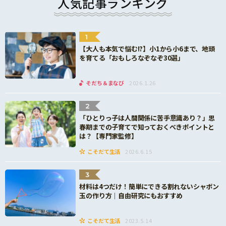
人気記事ランキング
1
【大人も本気で悩む!?】小1から小6まで、地頭
を育てる「おもしろなぞなぞ30選」
そだち＆まなび
2026.1.26
2
「ひとりっ子は人間関係に苦手意識あり？」思
春期までの子育てで知っておくべきポイントと
は？【専門家監修】
こそだて生活
2026.6.15
3
材料は4つだけ！簡単にできる割れないシャボン
玉の作り方｜自由研究にもおすすめ
こそだて生活
2023.5.14