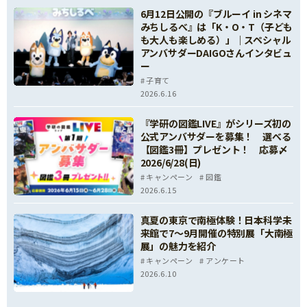
6月12日公開の『ブルーイ in シネマ
みちしるべ』は「K・O・T（子ども
も大人も楽しめる）」｜スペシャル
アンバサダーDAIGOさんインタビュ
ー
子育て
2026.6.16
『学研の図鑑LIVE』がシリーズ初の
公式アンバサダーを募集！ 選べる
【図鑑3冊】プレゼント！ 応募〆
2026/6/28(日)
キャンペーン
図鑑
2026.6.15
真夏の東京で南極体験！日本科学未
来館で7～9月開催の特別展「大南極
展」の魅力を紹介
キャンペーン
アンケート
2026.6.10