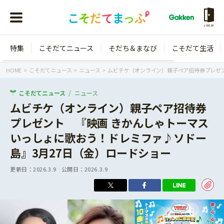
LOGIN
特集
こそだてニュース
そだち＆まなび
こそだて生活
会員登録
ログイン
HOME
こそだてニュース
ニュース
ムビチケ（オンライン）親子ペア招待券プレゼン
こそだてニュース
ニュース
ムビチケ（オンライン）親子ペア招待券
プレゼント 『映画 きかんしゃトーマス
年齢から探す
いっしょに歌おう！ドレミファ♪ソドー
0歳
1歳
島』3月27日（金）ロードショー
特集
2歳
3歳
更新日：
2026.3.9
公開日：
2026.3.9
年中
年長
こそだてニュース
小学1年生
小学2年生
イベント
そだち＆まなび
小学3年生
小学4年生