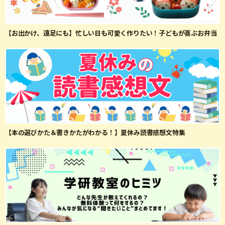
【お出かけ、遠足にも】忙しい日も可愛く作りたい！子どもが喜ぶお弁当
【本の選びかた＆書きかたがわかる！】夏休み読書感想文特集