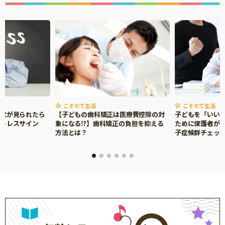
こそだて生活
こそだて生活
症状が見られたら
【子どもの歯科矯正は医療費控除の対
子どもを「いい
ストレスサイン
象になる⁉】歯科矯正の負担を抑える
ために保護者がで
方法とは？
子症候群チェッ