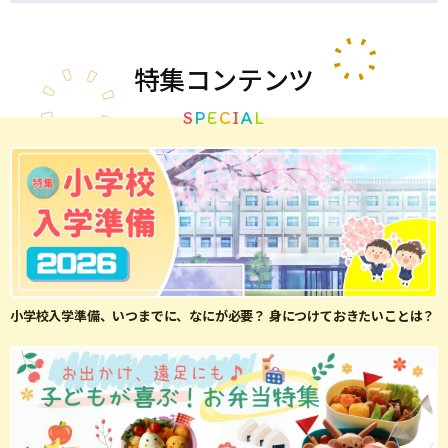
特集
コンテンツ
S
P
E
C
I
A
L
小学校入学準備、いつまでに、なにが必要？ 身につけておきたいことは？