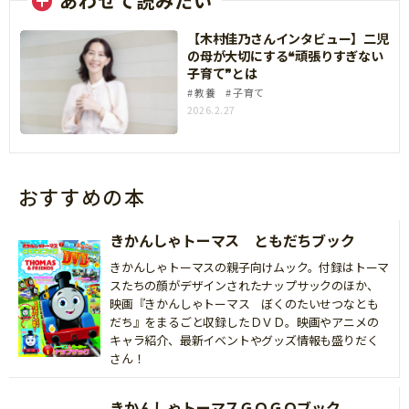
あわせて読みたい
【木村佳乃さんインタビュー】二児
の母が大切にする❝頑張りすぎない
子育て❞とは
教養
子育て
2026.2.27
おすすめの本
きかんしゃトーマス ともだちブック
きかんしゃトーマスの親子向けムック。付録はトーマ
スたちの顔がデザインされたナップサックのほか、
映画『きかんしゃトーマス ぼくのたいせつなとも
だち』をまるごと収録したＤＶＤ。映画やアニメの
キャラ紹介、最新イベントやグッズ情報も盛りだく
さん！
きかんしゃトーマスＧＯＧＯブック