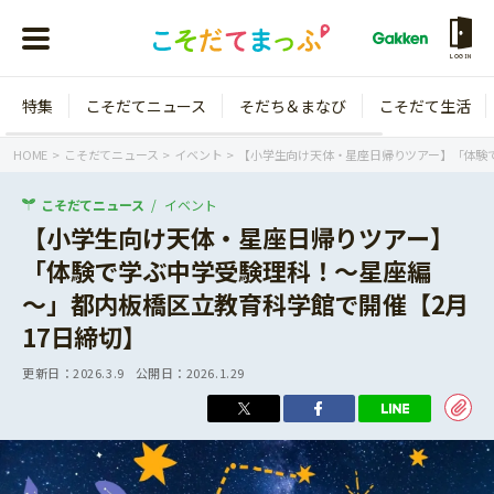
LOGIN
特集
こそだてニュース
そだち＆まなび
こそだて生活
会員登録
ログイン
HOME
こそだてニュース
イベント
【小学生向け天体・星座日帰りツアー】「体験で
こそだてニュース
イベント
【小学生向け天体・星座日帰りツアー】
「体験で学ぶ中学受験理科！～星座編
年齢から探す
～」都内板橋区立教育科学館で開催【2月
0歳
1歳
17日締切】
特集
2歳
3歳
更新日：
2026.3.9
公開日：
2026.1.29
年中
年長
こそだてニュース
小学1年生
小学2年生
イベント
そだち＆まなび
小学3年生
小学4年生