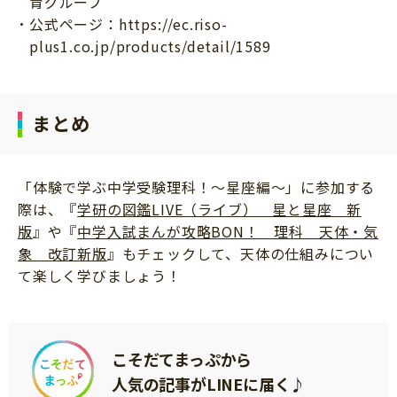
育グループ
公式ページ：https://ec.riso-
plus1.co.jp/products/detail/1589
まとめ
「体験で学ぶ中学受験理科！～星座編～」に参加する
際は、『
学研の図鑑LIVE（ライブ） 星と星座 新
版
』や『
中学入試まんが攻略BON！ 理科 天体・気
象 改訂新版
』もチェックして、天体の仕組みについ
て楽しく学びましょう！
こそだてまっぷから
人気の記事がLINEに届く♪