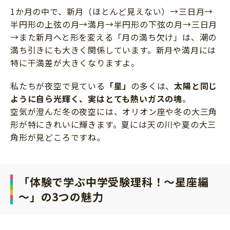
1か月の中で、新月（ほとんど見えない）→三日月→
半円形の上弦の月→満月→半円形の下弦の月→三日月
→また新月へと形を変える「月の満ち欠け」は、潮の
満ち引きにも大きく関係しています。新月や満月には
特に干満差が大きくなりますよ。
私たちが夜空で見ている
「星」
の多くは、
太陽と同じ
ように自ら光輝く、実はとても熱いガスの塊
。
空気が澄んだ冬の夜空には、オリオン座や冬の大三角
形が特にきれいに輝きます。夏には天の川や夏の大三
角形が見どころですね。
「体験で学ぶ中学受験理科！～星座編
～」の3つの魅力