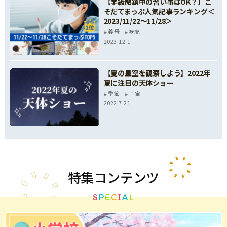
【学級閉鎖中の習い事はOK？】こ
そだてまっぷ人気記事ランキング＜
2023/11/22～11/28＞
義母
病気
2023.12.1
【夏の星空を観察しよう】2022年
夏に注目の天体ショー
季節
宇宙
2022.7.21
特集
コンテンツ
S
P
E
C
I
A
L