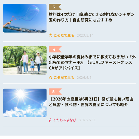
3
材料は4つだけ！簡単にできる割れないシャボン
玉の作り方｜自由研究にもおすすめ
こそだて生活
2023.5.14
4
小学校低学年の夏休みまでに教えておきたい「外
出先でのマナー40」【元JALファーストクラス
CAがアドバイス】
こそだて生活
2026.6.8
5
【2026年の夏至は6月21日】昼が最も長い理由
と風習・食べ物・世界の夏至についても紹介
そだち＆まなび
2026.6.11