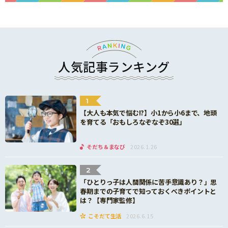
人気記事ランキング
1
【大人も本気で悩む!?】小1から小6まで、地頭
を育てる「おもしろなぞなぞ30選」
そだち＆まなび
2026.1.26
2
「ひとりっ子は人間関係に苦手意識あり？」思
春期までの子育てで知っておくべきポイントと
は？【専門家監修】
こそだて生活
2026.6.15