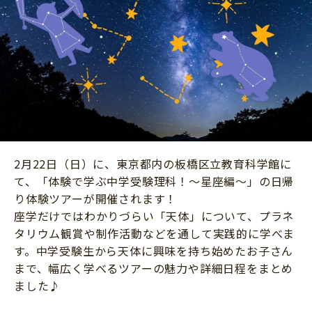
ニュース
ワーク・ドリル
小学5年生
小学6年生
こそだて生活
幼稚園・保育園
住まい
こそだてマンガ
小学校
ファッション・美容
科学・プログラミング
行事・イベント
教育・学習
トラブル
絵本・読み聞かせ
親子でいっしょに
2月22日（日）に、東京都内の板橋区立教育科学館に
自由研究・工作
て、「体験で学ぶ中学受験理科！～星座編～」の日帰
人間関係
読書感想文
り体験ツアーが開催されます！
おでかけ
座学だけではわかりづらい「天体」について、プラネ
本・読書
家族
タリウム観賞や制作活動などを通して実践的に学べま
運動・あそび・ゲーム
す。中学受験生から天体に興味を持ち始めたお子さん
料理
まで、幅広く学べるツアーの魅力や詳細日程をまとめ
英語
マネー
ました♪
習い事
健康