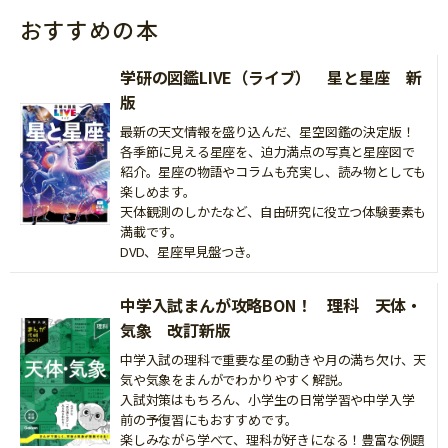
おすすめの本
学研の図鑑LIVE（ライブ） 星と星座 新
版
最新の天文情報を盛り込んだ、星空図鑑の決定版！
各季節に見える星座を、迫力満点の写真と星座図で
紹介。星座の物語やコラムも充実し、読み物としても
楽しめます。
天体観測のしかたなど、自由研究に役立つ体験要素も
満載です。
DVD、星座早見盤つき。
中学入試まんが攻略BON！ 理科 天体・
気象 改訂新版
中学入試の理科で重要な星の動きや月の満ち欠け、天
気や気象をまんがでわかりやすく解説。
入試対策はもちろん、小学生の日常学習や中学入学
前の予復習にもおすすめです。
楽しみながら学べて、理科が好きになる！豊富な例題