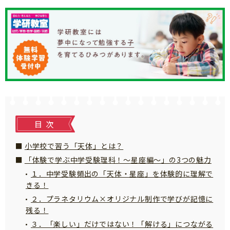
知育
目次
小学校で習う「天体」とは？
「体験で学ぶ中学受験理科！～星座編～」の3つの魅力
１．中学受験頻出の「天体・星座」を体験的に理解で
きる！
２．プラネタリウム×オリジナル制作で学びが記憶に
残る！
「こそだてまっぷ」とは
３．「楽しい」だけではない！「解ける」につながる