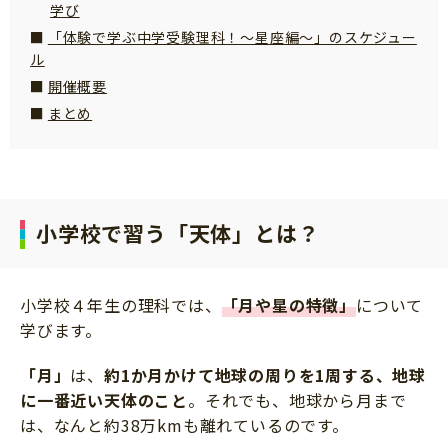
学び
サイトのご利⽤にあたって
「体験で学ぶ中学受験理科！～星座編～」のスケジュー
個⼈情報について
ル
開催概要
お問い合わせ
まとめ
小学校で習う「天体」とは？
小学校４年生の理科では、
「月や星の特徴」
について
学びます。
「月」
は、
約1か月かけて地球の周りを1周する、地球
に一番近い天体のこと
。それでも、地球から月まで
は、なんと約38万kmも離れているのです。