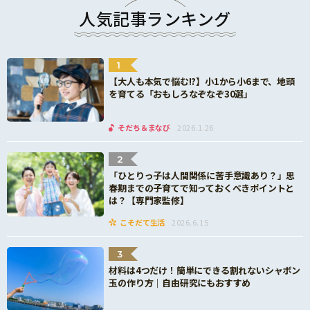
人気記事ランキング
1
【大人も本気で悩む!?】小1から小6まで、地頭
を育てる「おもしろなぞなぞ30選」
そだち＆まなび
2026.1.26
2
「ひとりっ子は人間関係に苦手意識あり？」思
春期までの子育てで知っておくべきポイントと
は？【専門家監修】
こそだて生活
2026.6.15
3
材料は4つだけ！簡単にできる割れないシャボン
玉の作り方｜自由研究にもおすすめ