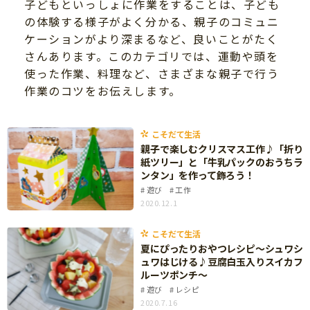
子どもといっしょに作業をすることは、子ども
ニュース
ワーク・ドリル
の体験する様子がよく分かる、親子のコミュニ
小学5年生
小学6年生
こそだて生活
ケーションがより深まるなど、良いことがたく
幼稚園・保育園
さんあります。このカテゴリでは、運動や頭を
住まい
こそだてマンガ
小学校
使った作業、料理など、さまざまな親子で行う
ファッション・美容
作業のコツをお伝えします。
科学・プログラミング
行事・イベント
教育・学習
トラブル
こそだて生活
絵本・読み聞かせ
親子で楽しむクリスマス工作♪「折り
親子でいっしょに
紙ツリー」と「牛乳パックのおうちラ
自由研究・工作
ンタン」を作って飾ろう！
人間関係
遊び
工作
読書感想文
2020.12.1
おでかけ
本・読書
家族
こそだて生活
運動・あそび・ゲーム
夏にぴったりおやつレシピ～シュワシ
料理
ュワはじける♪豆腐白玉入りスイカフ
英語
ルーツポンチ～
マネー
遊び
レシピ
習い事
2020.7.16
健康