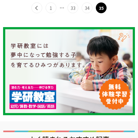
サイトのご利⽤にあたって
…
1
33
34
35
個⼈情報について
お問い合わせ