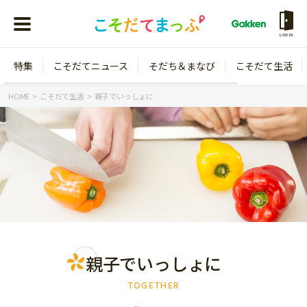
LOGIN
特集
こそだてニュース
そだち＆まなび
こそだて生活
会員登録
ログイン
HOME
こそだて生活
親子でいっしょに
年齢から探す
0歳
1歳
特集
2歳
3歳
年中
年長
親子でいっしょに
こそだてニュース
小学1年生
小学2年生
TOGETHER
イベント
そだち＆まなび
小学3年生
小学4年生