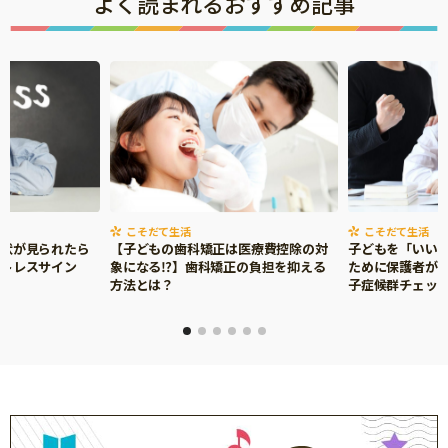
よく読まれるおすすめ記事
こそだて生活
こそだて生活
症状が見られたら
【子どもの歯科矯正は医療費控除の対
子どもを「いい
ストレスサイン
象になる⁉】歯科矯正の負担を抑える
ために保護者がで
方法とは？
子症候群チェッ