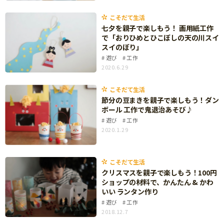
知育
こそだて生活
七夕を親子で楽しもう！ 画用紙工作
で「おりひめとひこぼしの天の川スイ
スイのぼり」
遊び
工作
2020.6.29
こそだて生活
節分の豆まきを親子で楽しもう！ダン
ボール 工作で鬼退治あそび♪
遊び
工作
2020.1.29
こそだて生活
クリスマスを親子で楽しもう！100円
ショップの材料で、かんたん & かわ
いい ランタン作り
遊び
工作
2018.12.7
「こそだてまっぷ」とは