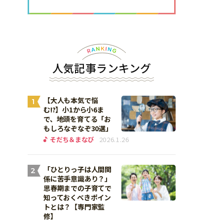
人気記事ランキング
【大人も本気で悩
1
む!?】小1から小6ま
で、地頭を育てる「お
もしろなぞなぞ30選」
そだち＆まなび
2026.1.26
「ひとりっ子は人間関
2
係に苦手意識あり？」
思春期までの子育てで
知っておくべきポイン
トとは？【専門家監
修】