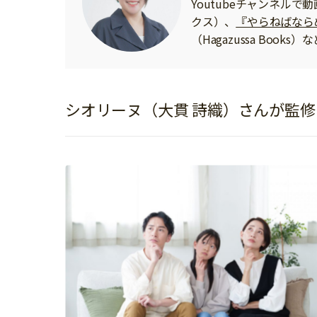
Youtubeチャンネル
イベント
そだち＆まなび
小学3年生
小学4年生
クス）、
『やらねばなら
ニュース
（Hagazussa Books
ワーク・ドリル
小学5年生
小学6年生
こそだて生活
幼稚園・保育園
住まい
こそだてマンガ
小学校
ファッション・美容
シオリーヌ（大貫 詩織）さんが監
科学・プログラミング
行事・イベント
教育・学習
トラブル
絵本・読み聞かせ
親子でいっしょに
自由研究・工作
人間関係
読書感想文
おでかけ
本・読書
家族
運動・あそび・ゲーム
料理
英語
マネー