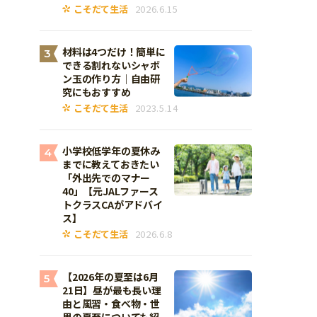
こそだて生活
2026.6.15
材料は4つだけ！簡単に
3
できる割れないシャボ
ン玉の作り方｜自由研
究にもおすすめ
こそだて生活
2023.5.14
小学校低学年の夏休み
4
までに教えておきたい
「外出先でのマナー
40」【元JALファース
トクラスCAがアドバイ
ス】
こそだて生活
2026.6.8
【2026年の夏至は6月
5
21日】昼が最も長い理
由と風習・食べ物・世
界の夏至についても紹