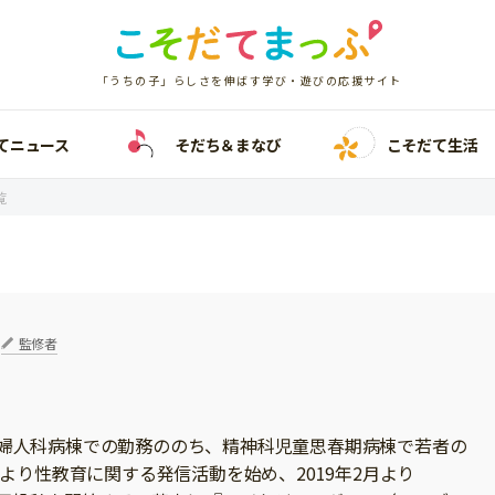
「うちの子」らしさを伸ばす学び・遊びの応援サイト
てニュース
そだち＆まなび
こそだて生活
覧
監修者
婦人科病棟での勤務ののち、精神科児童思春期病棟で若者の
年より性教育に関する発信活動を始め、2019年2月より