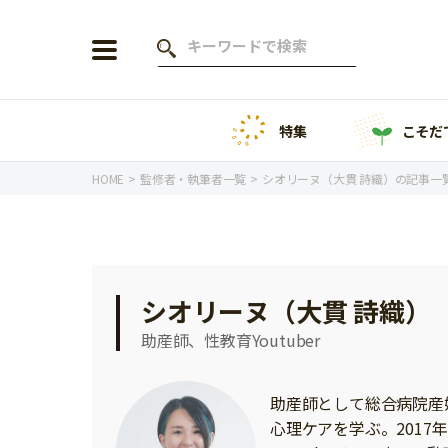
特集
こそだ
会員登録
ログイン
HOME
監修者・執筆者一覧
シオリーヌ（大貫 詩織）の記事一
年齢から探す
シオリーヌ（大貫 詩織）
0歳
1歳
助産師、性教育Youtuber
特集
2歳
3歳
年中
年長
助産師として総合病院産
こそだてニュース
心理ケアを学ぶ。2017
小学1年生
小学2年生