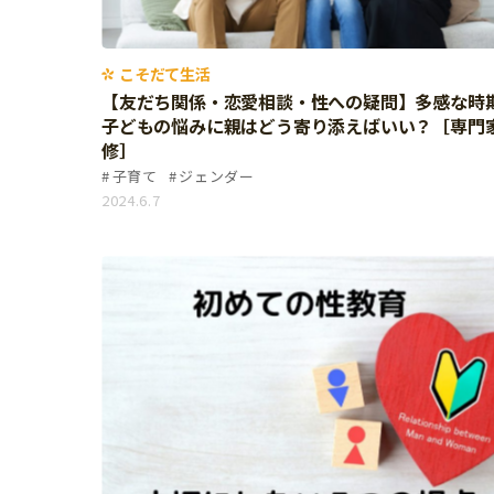
習い事
健康
知育
こそだて生活
【友だち関係・恋愛相談・性への疑問】多感な時
子どもの悩みに親はどう寄り添えばいい？［専門
修］
子育て
ジェンダー
2024.6.7
「こそだてまっぷ」とは
サイトのご利⽤にあたって