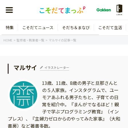
LOGIN
特集
こそだてニュース
そだち＆まなび
こそだて生活
会員登録
ログイン
HOME
監修者・執筆者一覧
マルサイの記事一覧
マルサイ
イラストレーター
年齢から探す
13歳、11歳、8歳の男子と旦那さんと
0歳
1歳
の５人家族。インスタグラムで、ユー
特集
2歳
3歳
モアあふれる男子たちと、子育ての日
常を紹介中。『まんがでなるほど！親
年中
年長
こそだてニュース
子で学ぶプログラミング教育』（イン
小学1年生
小学2年生
プレス）、『主婦力ゼロからのやってみた家事』（大和
イベント
そだち＆まなび
書房）など著書多数。
小学3年生
小学4年生