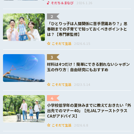
そだち＆まなび
2026.1.26
2
「ひとりっ子は人間関係に苦手意識あり？」思
春期までの子育てで知っておくべきポイントと
は？【専門家監修】
こそだて生活
2026.6.15
3
材料は4つだけ！簡単にできる割れないシャボン
玉の作り方｜自由研究にもおすすめ
こそだて生活
2023.5.14
4
小学校低学年の夏休みまでに教えておきたい「外
出先でのマナー40」【元JALファーストクラス
CAがアドバイス】
こそだて生活
2026.6.8