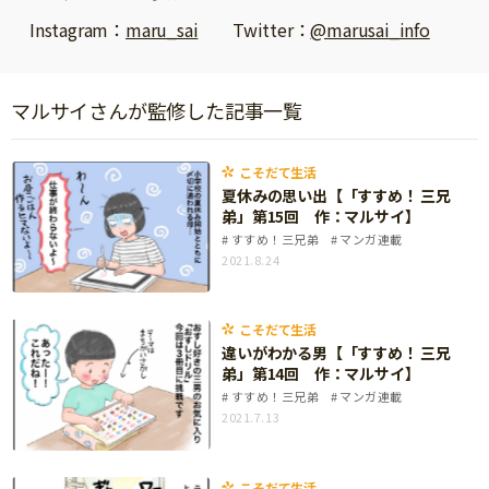
ニュース
Instagram：
maru_sai
Twitter：
@marusai_info
ワーク・ドリル
小学5年生
小学6年生
こそだて生活
幼稚園・保育園
住まい
こそだてマンガ
マルサイさんが監修した記事一覧
小学校
ファッション・美容
科学・プログラミング
行事・イベント
こそだて生活
教育・学習
夏休みの思い出【「すすめ！ 三兄
トラブル
弟」第15回 作：マルサイ】
絵本・読み聞かせ
すすめ！三兄弟
マンガ連載
親子でいっしょに
2021.8.24
自由研究・工作
人間関係
読書感想文
おでかけ
こそだて生活
本・読書
違いがわかる男【「すすめ！ 三兄
家族
弟」第14回 作：マルサイ】
運動・あそび・ゲーム
すすめ！三兄弟
マンガ連載
料理
2021.7.13
英語
マネー
習い事
健康
こそだて生活