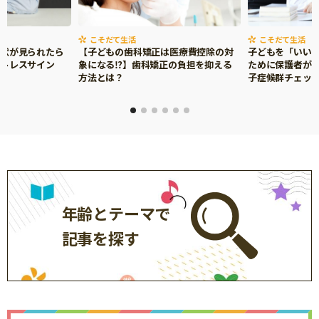
こそだて生活
こそだて生活
症状が見られたら
【子どもの歯科矯正は医療費控除の対
子どもを「いい
ストレスサイン
象になる⁉】歯科矯正の負担を抑える
ために保護者がで
方法とは？
子症候群チェッ
年齢とテーマで
記事を探す