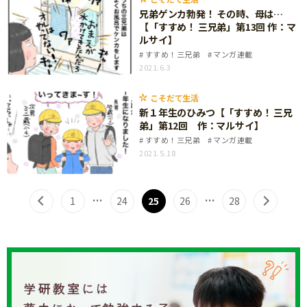
知育
兄弟ゲンカ勃発！ その時、母は…
【「すすめ！ 三兄弟」第13回 作：マ
ルサイ】
すすめ！三兄弟
マンガ連載
2021.6.3
こそだて生活
新１年生のひみつ【「すすめ！ 三兄
弟」第12回 作：マルサイ】
すすめ！三兄弟
マンガ連載
2021.5.18
…
…
1
24
25
26
28
「こそだてまっぷ」とは