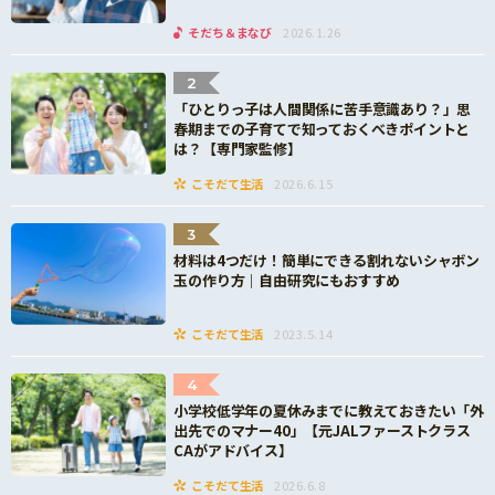
そだち＆まなび
2026.1.26
2
「ひとりっ子は人間関係に苦手意識あり？」思
春期までの子育てで知っておくべきポイントと
は？【専門家監修】
こそだて生活
2026.6.15
3
材料は4つだけ！簡単にできる割れないシャボン
玉の作り方｜自由研究にもおすすめ
こそだて生活
2023.5.14
4
小学校低学年の夏休みまでに教えておきたい「外
出先でのマナー40」【元JALファーストクラス
CAがアドバイス】
こそだて生活
2026.6.8