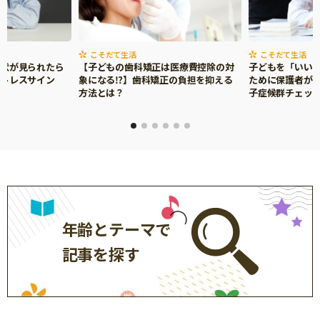
サイトのご利⽤にあたって
個⼈情報について
こそだて生活
こそだて生活
お問い合わせ
症状が見られたら
【子どもの歯科矯正は医療費控除の対
子どもを「いい
ストレスサイン
象になる⁉】歯科矯正の負担を抑える
ために保護者がで
方法とは？
子症候群チェッ
年齢とテーマで
記事を探す