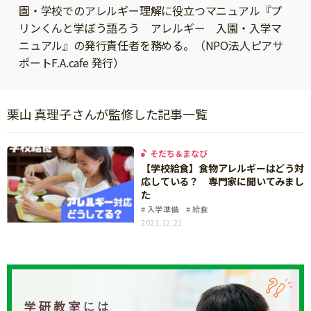
ニュース
園・学校でのアレルギー理解に役立つマニュアル『プ
ワーク・ドリル
小学5年生
小学6年生
こそだて生活
リンくんと学ぼう語ろう アレルギー 入園・入学マ
ニュアル』の発行責任者を務める。（NPO法人ピアサ
幼稚園・保育園
住まい
こそだてマンガ
ポートF.A.cafe 発行）
小学校
ファッション・美容
科学・プログラミング
行事・イベント
栗山 真理子さんが監修した記事一覧
教育・学習
トラブル
絵本・読み聞かせ
そだち＆まなび
親子でいっしょに
【学校給食】食物アレルギーはどう対
自由研究・工作
人間関係
応している？ 専門家に聞いてみまし
読書感想文
た
おでかけ
入学準備
給食
本・読書
2021.12.21
家族
運動・あそび・ゲーム
料理
英語
マネー
習い事
健康