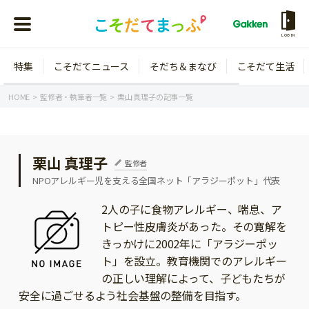
LOGIN
特集
こそだてニュース
そだち＆まなび
こそだて生活
会員登録
ログイン
HOME
監修者・執筆者一覧
栗山 真理子の記事一覧
栗山 真理子
監修者
年齢から探す
NPOアレルギー児を支える全国ネット「アラジーポット」代表
0歳
1歳
2人の子に食物アレルギー、喘息、ア
トピー性皮膚炎があった。その寛解を
特集
2歳
3歳
きっかけに2002年に「アラジーポッ
年中
年長
ト」を設立。教育機関でのアレルギー
こそだてニュース
の正しい理解によって、子どもたちが
小学1年生
小学2年生
イベント
安全に過ごせるよう社会基盤の整備を目指す。
そだち＆まなび
小学3年生
小学4年生