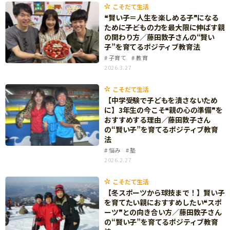
知育
こそだて生活
❝賢い子＝人生を楽しめる子❞になる
ために――子どもの力を最大限に伸ばす親
の関わり方／藤田敦子さんの“賢い
子”を育てるポジティブ教育法
子育て
教育
2026.3.27
こそだて生活
【中学受験で子どもを潰さないため
に】3年生の今こそ❝親の心の準備❞を
おすすめする理由／藤田敦子さん
の“賢い子”を育てるポジティブ教育
法
悩み
塾
2026.2.27
こそだて生活
【冬スポーツから球技まで！】賢い子
を育てたい親におすすめしたい❝スポ
ーツ❞との向き合い方／藤田敦子さん
の“賢い子”を育てるポジティブ教育
「こそだてまっぷ」とは