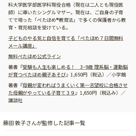
ニュース
科大学医学部医学科現役合格（現在は二人とも現役医
ワーク・ドリル
小学5年生
小学6年生
こそだて生活
師）に導いたシングルマザー。現在は、ご自身の子育
てで培った「ぺたほめ®教育法」で多くの保護者から教
幼稚園・保育園
住まい
こそだてマンガ
育・育児相談を受けている。
小学校
ファッション・美容
子どものやる気と自信を育てる「ぺたほめ７日間無料
科学・プログラミング
メール講座」
行事・イベント
教育・学習
無料ぺたほめ公式ライン
トラブル
絵本・読み聞かせ
著書『
受験も人生も楽しめる！ 3~9歳 理系脳・運動脳
親子でいっしょに
が育つぺたほめ親子あそび
』1,650円（税込）／小学館
自由研究・工作
人間関係
著書『
母親が変わればうまくいく第一志望校に合格させ
読書感想文
おでかけ
た母親がやっている子育て３９
』1,650円（税込み）／
本・読書
講談社
家族
運動・あそび・ゲーム
料理
英語
藤田 敦子さんが監修した記事一覧
マネー
習い事
健康