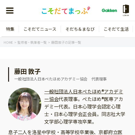
LOGIN
特集
こそだてニュース
そだち＆まなび
こそだて生活
会員登録
ログイン
HOME
監修者・執筆者一覧
藤田 敦子の記事一覧
藤田 敦子
年齢から探す
一般社団法人日本ぺたほめアカデミー協会 代表理事
0歳
1歳
一般社団法人日本ぺたほめ®アカデミ
ー協会
代表理事。ぺたほめ®医専アカ
特集
2歳
3歳
デミー代表。日本心理学会認定心理
年中
年長
士・日本心理学会正会員。同志社大学
こそだてニュース
文学部心理学専攻卒業。
小学1年生
小学2年生
イベント
そだち＆まなび
息子二人を洛星中学校・高等学校卒業後、京都府立医
小学3年生
小学4年生