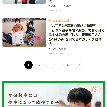
法
サイトのご利⽤にあたって
スポーツ
季節
2026.1.23
個⼈情報について
こそだて生活
お問い合わせ
【お正月は❝最高の学びの時間❞】
「行事×親子時間×遊び」で賢く育て
る冬休みの過ごし方／藤田敦子さん
の“賢い子”を育てるポジティブ教育
法
悩み
教育
2025.12.19
…
1
2
3
4