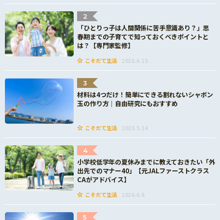
2
「ひとりっ子は人間関係に苦手意識あり？」思
春期までの子育てで知っておくべきポイントと
は？【専門家監修】
こそだて生活
2026.6.15
3
材料は4つだけ！簡単にできる割れないシャボン
玉の作り方｜自由研究にもおすすめ
こそだて生活
2023.5.14
4
小学校低学年の夏休みまでに教えておきたい「外
出先でのマナー40」【元JALファーストクラス
CAがアドバイス】
こそだて生活
2026.6.8
5