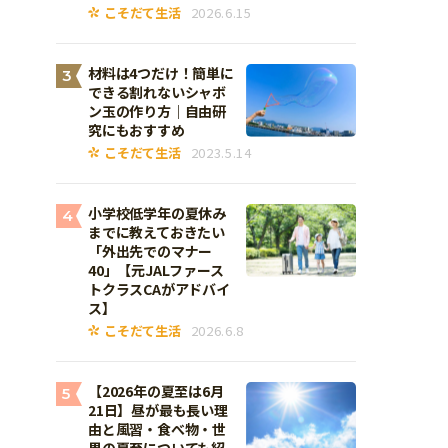
こそだて生活
2026.6.15
材料は4つだけ！簡単に
3
できる割れないシャボ
ン玉の作り方｜自由研
究にもおすすめ
こそだて生活
2023.5.14
小学校低学年の夏休み
4
までに教えておきたい
「外出先でのマナー
40」【元JALファース
トクラスCAがアドバイ
ス】
こそだて生活
2026.6.8
【2026年の夏至は6月
5
21日】昼が最も長い理
由と風習・食べ物・世
界の夏至についても紹