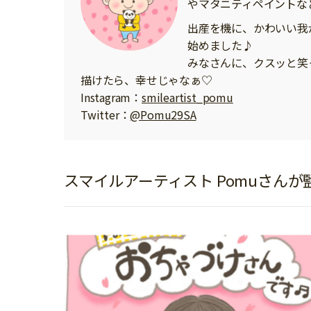
やマタニティペイントな
イベント
そだち＆まなび
小学3年生
小学4年生
出産を機に、かわいい我
ニュース
ワーク・ドリル
小学5年生
小学6年生
始めました♪
こそだて生活
みなさんに、クスッと笑
幼稚園・保育園
住まい
描けたら、幸せじゃなぁ♡
こそだてマンガ
小学校
Instagram：
smileartist_pomu
ファッション・美容
Twitter：
@Pomu29SA
科学・プログラミング
行事・イベント
教育・学習
トラブル
絵本・読み聞かせ
スマイルアーティスト Pomuさん
親子でいっしょに
自由研究・工作
人間関係
読書感想文
おでかけ
本・読書
家族
運動・あそび・ゲーム
料理
英語
マネー