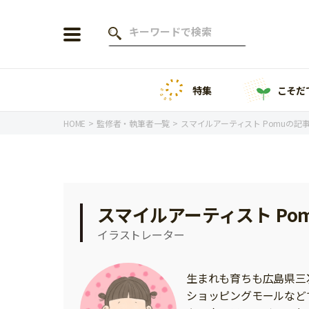
特集
こそだ
会員登録
ログイン
HOME
監修者・執筆者一覧
スマイルアーティスト Pomuの記
年齢から探す
スマイルアーティスト Po
0歳
1歳
イラストレーター
特集
2歳
3歳
年中
年長
生まれも育ちも広島県三
こそだてニュース
ショッピングモールなど
小学1年生
小学2年生