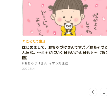
習い事
健康
知育
こそだて生活
はじめまして、おちゃづけさんです♬／おちゃづ
ん日和。〜えぇがにいく日もいかん日も♪〜【第
回】
おちゃづけさん
マンガ連載
2022.5.4
1
「こそだてまっぷ」とは
サイトのご利⽤にあたって