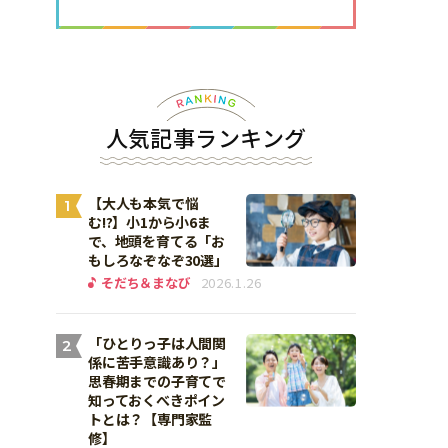
人気記事ランキング
【大人も本気で悩
1
む!?】小1から小6ま
で、地頭を育てる「お
もしろなぞなぞ30選」
そだち＆まなび
2026.1.26
「ひとりっ子は人間関
2
係に苦手意識あり？」
思春期までの子育てで
知っておくべきポイン
トとは？【専門家監
修】