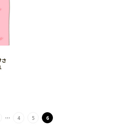
けさ
１
…
4
5
6